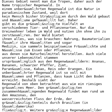
Dieses Gebiet nennt man die Tropen, daher auch der
Name tropischer Regenwald. In
einem unber&uuml;hrten Regenwald ist die Natur in
paradiesischem Zustand, weil dort
kein Mensch bisher Stra&szlig;en durch den Wald gebaut
und B&auml;ume gef&auml;llt hat. Daher
gibt es die gr&ouml;&szlig;te Vielfalt an
verschiedenen Tier- und Pflanzenarten. Nur die
Ureinwohner leben im Wald und nutzen ihn ohne ihn zu
zerst&ouml;ren. Der Wald bietet
ihnen alles, was sie brauchen: Nahrung, Baumaterialien
f&uuml;r ihre H&uuml;tten und sogar
Medizin, sie sammeln beispielsweise Fr&uuml;chte und
N&uuml;sse zum Essen oder Pflanzen,
aus denen sie Naturheilmittel herstellen. Auch viele
unserer Lebensmittel stammen
urspr&uuml;nglich aus den Regenw&auml;ldern: Ananas,
Bananen, schwarzer Pfeffer, Zimt,
Paran&uuml;sse, Kakao, Reis oder Orangen. Ein
unber&uuml;hrter Regenwald ist so voll mit
B&auml;umen und Pflanzen, dass kaum Licht den Boden
erreicht. Deshalb sieht der
Regenwald von oben betrachtet aus wie ein riesiges
gr&uuml;nes Meer. Den gr&ouml;&szlig;ten
zusammenh&auml;ngenden Regenwald findet man rund um
den Amazonas, den
wasserreichsten Fluss der Erde, der
gr&ouml;&szlig;tenteils durch Brasilien (in
S&uuml;damerika)
flie&szlig;t. Weitere gro&szlig;e Regenw&auml;lder