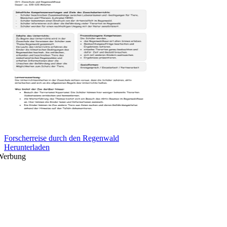
Forscherreise durch den Regenwald
Herunterladen
Werbung