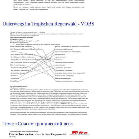
Unterwegs im Tropischen Regenwald - VOBS
Тема: «Спасем тропический лес»