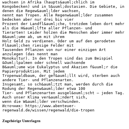
wachsen in Afrika (haupts&auml;chlich im
Kongobecken) und in S&uuml;dostasien. Die Gebiete, in
denen die Regew&auml;lder wachsen,
nennt man Tropen. Alle Regenw&auml;lder zusammen
bedecken aber nur drei bis vier
Prozent der Landfl&auml;che, trotzdem leben dort mehr
als die H&auml;lfte aller Pflanzen- und
Tierarten! Leider holzen die Menschen aber immer mehr
B&auml;ume ab, um mit ihrem
Holz Geld zu verdienen. Oder um auf den gerodeten
Fl&auml;chen riesige Felder mit
Tausenden Pflanzen von nur einer einzigen Art
anzulegen (das nennt man
Monokultur). In den Tropen sind das zum Beispiel
&Ouml;lpalmen oder schnell wachsende
B&auml;ume wie Eukalyptus und Akazien f&uuml;r die
Papierproduktion. Mit jedem
Tropenwaldbaum, der gef&auml;llt wird, sterben auch
andere Tier- und Pflanzenarten.
Insgesamt, so sch&auml;tzt man, werden durch die
Rodung der Regenw&auml;lder etwa 100
Tier- und Pflanzenarten ausgel&ouml;scht – jeden Tag.
Auch unser Klima ver&auml;ndert sich,
wenn die W&auml;lder verschwinden.
Источник: https://www.abenteuer-
Zugehörige Unterlagen