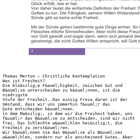
Thomas Merton – Christliche Kontemplation
Was ist Freiheit?
Die blo&szlig;e F&auml;higkeit, zwischen Gut und
B&ouml;se unterscheiden zu k&ouml;nnen, ist die
niedrigste
Stufe der Freiheit. Das einzig Freie daran ist der
Umstand, dass wir uns immerhin f&uuml;r das
Gute entscheiden k&ouml;nnen.
ln dem Ma&szlig;, in dem wir die Freiheit haben, uns
f&uuml;r das B&ouml;se zu entscheiden, sind wir nicht
frei. Das Schlechte w&auml;hlen hei&szlig;t, die
Freiheit zu zerst&ouml;ren.
Wir k&ouml;nnen nie das B&ouml;se als B&ouml;ses
w&auml;hlen, sondern nur als anscheinend Gutes. Aber