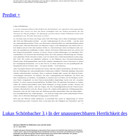
Predigt +
Lukas Schönbacher 3.) In der unaussprechbaren Herrlichkeit des