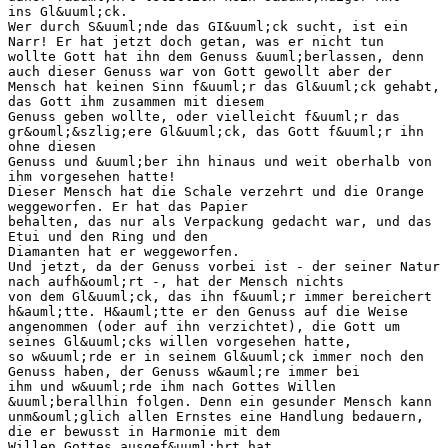
ins Gl&uuml;ck.
Wer durch S&uuml;nde das GI&uuml;ck sucht, ist ein
Narr! Er hat jetzt doch getan, was er nicht tun
wollte Gott hat ihn dem Genuss &uuml;berlassen, denn
auch dieser Genuss war von Gott gewollt aber der
Mensch hat keinen Sinn f&uuml;r das Gl&uuml;ck gehabt,
das Gott ihm zusammen mit diesem
Genuss geben wollte, oder vielleicht f&uuml;r das
gr&ouml;&szlig;ere Gl&uuml;ck, das Gott f&uuml;r ihn
ohne diesen
Genuss und &uuml;ber ihn hinaus und weit oberhalb von
ihm vorgesehen hatte!
Dieser Mensch hat die Schale verzehrt und die Orange
weggeworfen. Er hat das Papier
behalten, das nur als Verpackung gedacht war, und das
Etui und den Ring und den
Diamanten hat er weggeworfen.
Und jetzt, da der Genuss vorbei ist - der seiner Natur
nach aufh&ouml;rt -, hat der Mensch nichts
von dem Gl&uuml;ck, das ihn f&uuml;r immer bereichert
h&auml;tte. H&auml;tte er den Genuss auf die Weise
angenommen (oder auf ihn verzichtet), die Gott um
seines Gl&uuml;cks willen vorgesehen hatte,
so w&uuml;rde er in seinem Gl&uuml;ck immer noch den
Genuss haben, der Genuss w&auml;re immer bei
ihm und w&uuml;rde ihm nach Gottes Willen
&uuml;berallhin folgen. Denn ein gesunder Mensch kann
unm&ouml;glich allen Ernstes eine Handlung bedauern,
die er bewusst in Harmonie mit dem
Willen Gottes ausgef&uuml;hrt hat.