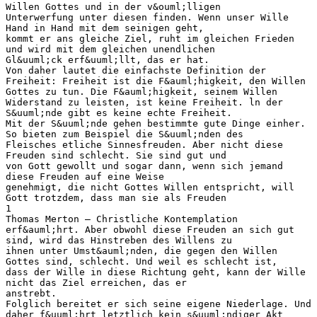
Willen Gottes und in der v&ouml;lligen
Unterwerfung unter diesen finden. Wenn unser Wille
Hand in Hand mit dem seinigen geht,
kommt er ans gleiche Ziel, ruht im gleichen Frieden
und wird mit dem gleichen unendlichen
Gl&uuml;ck erf&uuml;llt, das er hat.
Von daher lautet die einfachste Definition der
Freiheit: Freiheit ist die F&auml;higkeit, den Willen
Gottes zu tun. Die F&auml;higkeit, seinem Willen
Widerstand zu leisten, ist keine Freiheit. ln der
S&uuml;nde gibt es keine echte Freiheit.
Mit der S&uuml;nde gehen bestimmte gute Dinge einher.
So bieten zum Beispiel die S&uuml;nden des
Fleisches etliche Sinnesfreuden. Aber nicht diese
Freuden sind schlecht. Sie sind gut und
von Gott gewollt und sogar dann, wenn sich jemand
diese Freuden auf eine Weise
genehmigt, die nicht Gottes Willen entspricht, will
Gott trotzdem, dass man sie als Freuden
1
Thomas Merton – Christliche Kontemplation
erf&auml;hrt. Aber obwohl diese Freuden an sich gut
sind, wird das Hinstreben des Willens zu
ihnen unter Umst&auml;nden, die gegen den Willen
Gottes sind, schlecht. Und weil es schlecht ist,
dass der Wille in diese Richtung geht, kann der Wille
nicht das Ziel erreichen, das er
anstrebt.
Folglich bereitet er sich seine eigene Niederlage. Und
daher f&uuml;hrt letztlich kein s&uuml;ndiger Akt