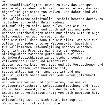
wenn
wir beschlie&szlig;en, etwas zu tun, das uns gut
erscheint, es aber nicht ist, tun wir etwas, das wir
eigentlich gar nicht tun wollen, und daher sind wir
dann nicht wirklich frei.
Die vollkommene spirituelle Freiheit besteht darin, zu
jeglicher schlechter Entscheidung
unf&auml;hig zu sein. Wenn alles, was wir uns
w&uuml;nschen, durch und durch gut ist und jede
unserer Entscheidungen nicht nur dieses Gute im Auge
hat, sondern es auch erreicht, dann
sind wir frei, denn dann tun wir alles, was wir tun
wollen, und jeder unserer Willensakte f&uuml;hrt
zur vollkommenen Erf&uuml;llung unseres Wunsches.
Daher ist die Freiheit nicht als ein genaues
Gleichgewicht zwischen guten und b&ouml;sen
Wahlm&ouml;glichkeiten zu verstehen, sondern als
vollkommenes Lieben und Akzeptieren
dessen, was wirklich gut ist, und als Verabscheuen und
Ablehnen dessen, was b&ouml;se ist,
sodass alles, was wir tun, gut ist und uns
gl&uuml;cklich macht und wir jede M&ouml;glichkeit
ablehnen
und von uns weisen und ignorieren, die uns in
Ungl&uuml;cklichsein, Selbstt&auml;uschung und Trauer
f&uuml;hren k&ouml;nnte. Nur der Mensch, der alles
B&ouml;se so vollst&auml;ndig von sich gewiesen hat,
dass er
unf&auml;hig ist, es sich &uuml;berhaupt zu
w&uuml;nschen, ist wirklich frei.