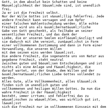
Gott, in dem absolut kein Schatten und keine
M&ouml;glichkeit der S&uuml;nde sind, ist unendlich
frei.
Ja er ist die Freiheit selbst.
Nur der Wille Gottes ist v&ouml;llig fehlerfrei. Jede
andere Freiheit kann versagen und zum Opfer
einer falschen Wahlentscheidung werden. Alle echte
Freiheit wird uns als &uuml;bernat&uuml;rliche
Gabe von Gott geschenkt, als Teilhabe an seiner
wesentlichen Freiheit, und das dank der
Liebe, die er unseren Seelen einfl&ouml;&szlig;t und
sie dadurch mit ihm vereint, zun&auml;chst in Form
einer vollkommenen Zustimmung und dann in Form einer
Verwandlung, die unseren Willen
mit dem seinen eins werden l&auml;sst.
Die andere Freiheit, die sogenannte uns von Natur aus
gegebene Freiheit, steht neutral
zwischen guten und b&ouml;sen Entscheidungen und ist
nichts als eine Anlage und F&auml;higkeit, die
darauf wartet, von der Gnade, dem Willen und der
&uuml;bernat&uuml;rlichen Liebe Gottes vollendet zu
werden.
Alles Gute, alle Vollkommenheit, alles Gl&uuml;ck
finden sich im unendlich guten und
vollkommenen und heiligen Willen Gottes. Da nun die
wahre Freiheit in der F&auml;higkeit
besteht, immer irrtums- und fehlerfrei das zu
w&uuml;nschen zu w&auml;hlen, was wirklich gut ist,
l&auml;sst
sich die Freiheit nur im vollkommenen Einssein mit dem