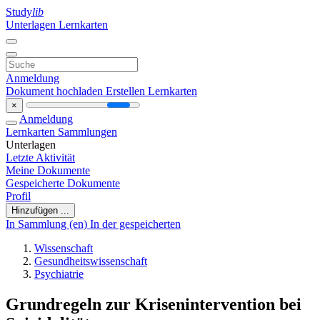
Study
lib
Unterlagen
Lernkarten
Anmeldung
Dokument hochladen
Erstellen Lernkarten
×
Anmeldung
Lernkarten
Sammlungen
Unterlagen
Letzte Aktivität
Meine Dokumente
Gespeicherte Dokumente
Profil
Hinzufügen ...
In Sammlung (en)
In der gespeicherten
Wissenschaft
Gesundheitswissenschaft
Psychiatrie
Grundregeln zur Krisenintervention bei