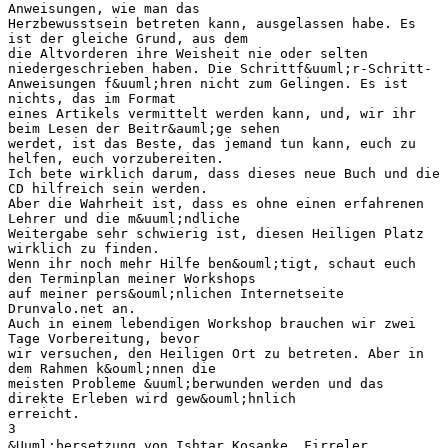
Anweisungen, wie man das
Herzbewusstsein betreten kann, ausgelassen habe. Es
ist der gleiche Grund, aus dem
die Altvorderen ihre Weisheit nie oder selten
niedergeschrieben haben. Die Schrittf&uuml;r-Schritt-
Anweisungen f&uuml;hren nicht zum Gelingen. Es ist
nichts, das im Format
eines Artikels vermittelt werden kann, und, wir ihr
beim Lesen der Beitr&auml;ge sehen
werdet, ist das Beste, das jemand tun kann, euch zu
helfen, euch vorzubereiten.
Ich bete wirklich darum, dass dieses neue Buch und die
CD hilfreich sein werden.
Aber die Wahrheit ist, dass es ohne einen erfahrenen
Lehrer und die m&uuml;ndliche
Weitergabe sehr schwierig ist, diesen Heiligen Platz
wirklich zu finden.
Wenn ihr noch mehr Hilfe ben&ouml;tigt, schaut euch
den Terminplan meiner Workshops
auf meiner pers&ouml;nlichen Internetseite
Drunvalo.net an.
Auch in einem lebendigen Workshop brauchen wir zwei
Tage Vorbereitung, bevor
wir versuchen, den Heiligen Ort zu betreten. Aber in
dem Rahmen k&ouml;nnen die
meisten Probleme &uuml;berwunden werden und das
direkte Erleben wird gew&ouml;hnlich
erreicht.
3
&Uuml;bersetzung von Ishtar Kosanke  Firreler