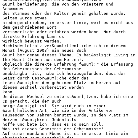
&Uuml;berlieferung, die von den Priestern und
Schamanen
des Stammes oder der Kultur geheim gehalten wurde.
Selten wurde etwas
niedergeschrieben, in erster Linie, weil es nicht aus
dem geschriebenen Wort
verinnerlicht oder erfahren werden kann. Nur durch
direkte Erfahrung kann es
wirklich bewusst werden.
Nichtsdestotrotz ver&ouml;ffentliche ich in diesem
Monat (August 2003) ein neues Buch
&uuml;ber genau dieses Thema. Es hei&szlig;t Living in
the Heart (Leben aus dem Herzen).
Obgleich die direkte Erfahrung f&uuml;r die Erfassung
des Geheimnisses der Geheimnisse
unabdingbar ist, habe ich herausgefunden, dass der
Geist durch Gespr&auml;che oder das
Lesen &uuml;ber den geheimen Platz im Herzen auf
diesen Wechsel vorbereitet werden
kann.
Um diesen Wechsel zu unterst&uuml;tzen, habe ich eine
CD gemacht, die dem Buch
beigef&uuml;gt ist. Sie wird euch in einer
&auml;hnlichen Art, wie sie in der Antike vor
Tausenden von Jahren benutzt wurde, in den Platz im
Herzen f&uuml;hren. Jedenfalls
hoffe und bete ich, dass es so sein soll.
Was ist dieses Geheimnis der Geheimnisse?
Auf einer mundanen Ebene ist es in erster Linie ein