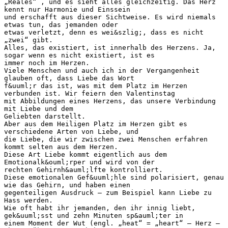
„Reales“ , und es sieht alles gleichzeitig. Das Herz
kennt nur Harmonie und Einssein
und erschafft aus dieser Sichtweise. Es wird niemals
etwas tun, das jemanden oder
etwas verletzt, denn es wei&szlig;, dass es nicht
„zwei“ gibt.
Alles, das existiert, ist innerhalb des Herzens. Ja,
sogar wenn es nicht existiert, ist es
immer noch im Herzen.
Viele Menschen und auch ich in der Vergangenheit
glauben oft, dass Liebe das Wort
f&uuml;r das ist, was mit dem Platz im Herzen
verbunden ist. Wir feiern den Valentinstag
mit Abbildungen eines Herzens, das unsere Verbindung
mit Liebe und dem
Geliebten darstellt.
Aber aus dem Heiligen Platz im Herzen gibt es
verschiedene Arten von Liebe, und
die Liebe, die wir zwischen zwei Menschen erfahren
kommt selten aus dem Herzen.
Diese Art Liebe kommt eigentlich aus dem
Emotionalk&ouml;rper und wird von der
rechten Gehirnh&auml;lfte kontrolliert.
Diese emotionalen Gef&uuml;hle sind polarisiert, genau
wie das Gehirn, und haben einen
gegenteiligen Ausdruck – zum Beispiel kann Liebe zu
Hass werden.
Wie oft habt ihr jemanden, den ihr innig liebt,
gek&uuml;sst und zehn Minuten sp&auml;ter in
einem Moment der Wut (engl. „heat“ = „heart“ – Herz –