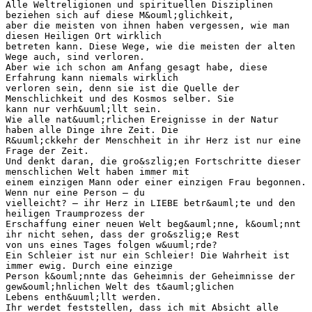
Alle Weltreligionen und spirituellen Disziplinen
beziehen sich auf diese M&ouml;glichkeit,
aber die meisten von ihnen haben vergessen, wie man
diesen Heiligen Ort wirklich
betreten kann. Diese Wege, wie die meisten der alten
Wege auch, sind verloren.
Aber wie ich schon am Anfang gesagt habe, diese
Erfahrung kann niemals wirklich
verloren sein, denn sie ist die Quelle der
Menschlichkeit und des Kosmos selber. Sie
kann nur verh&uuml;llt sein.
Wie alle nat&uuml;rlichen Ereignisse in der Natur
haben alle Dinge ihre Zeit. Die
R&uuml;ckkehr der Menschheit in ihr Herz ist nur eine
Frage der Zeit.
Und denkt daran, die gro&szlig;en Fortschritte dieser
menschlichen Welt haben immer mit
einem einzigen Mann oder einer einzigen Frau begonnen.
Wenn nur eine Person – du
vielleicht? – ihr Herz in LIEBE betr&auml;te und den
heiligen Traumprozess der
Erschaffung einer neuen Welt beg&auml;nne, k&ouml;nnt
ihr nicht sehen, dass der gro&szlig;e Rest
von uns eines Tages folgen w&uuml;rde?
Ein Schleier ist nur ein Schleier! Die Wahrheit ist
immer ewig. Durch eine einzige
Person k&ouml;nnte das Geheimnis der Geheimnisse der
gew&ouml;hnlichen Welt des t&auml;glichen
Lebens enth&uuml;llt werden.
Ihr werdet feststellen, dass ich mit Absicht alle