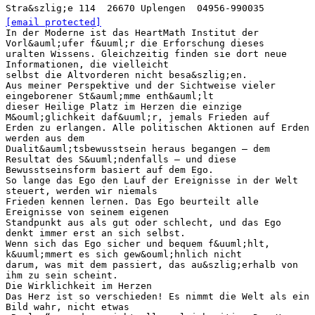
Stra&szlig;e 114  26670 Uplengen  04956-990035 
[email protected]
In der Moderne ist das HeartMath Institut der
Vorl&auml;ufer f&uuml;r die Erforschung dieses
uralten Wissens. Gleichzeitig finden sie dort neue
Informationen, die vielleicht
selbst die Altvorderen nicht besa&szlig;en.
Aus meiner Perspektive und der Sichtweise vieler
eingeborener St&auml;mme enth&auml;lt
dieser Heilige Platz im Herzen die einzige
M&ouml;glichkeit daf&uuml;r, jemals Frieden auf
Erden zu erlangen. Alle politischen Aktionen auf Erden
werden aus dem
Dualit&auml;tsbewusstsein heraus begangen – dem
Resultat des S&uuml;ndenfalls – und diese
Bewusstseinsform basiert auf dem Ego.
So lange das Ego den Lauf der Ereignisse in der Welt
steuert, werden wir niemals
Frieden kennen lernen. Das Ego beurteilt alle
Ereignisse von seinem eigenen
Standpunkt aus als gut oder schlecht, und das Ego
denkt immer erst an sich selbst.
Wenn sich das Ego sicher und bequem f&uuml;hlt,
k&uuml;mmert es sich gew&ouml;hnlich nicht
darum, was mit dem passiert, das au&szlig;erhalb von
ihm zu sein scheint.
Die Wirklichkeit im Herzen
Das Herz ist so verschieden! Es nimmt die Welt als ein
Bild wahr, nicht etwas