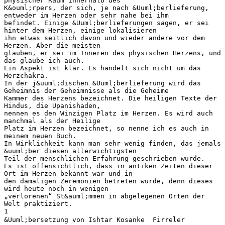
physischer Raum innerhalb des
K&ouml;rpers, der sich, je nach &Uuml;berlieferung,
entweder im Herzen oder sehr nahe bei ihm
befindet. Einige &Uuml;berlieferungen sagen, er sei
hinter dem Herzen, einige lokalisieren
ihn etwas seitlich davon und wieder andere vor dem
Herzen. Aber die meisten
glauben, er sei im Inneren des physischen Herzens, und
das glaube ich auch.
Ein Aspekt ist klar. Es handelt sich nicht um das
Herzchakra.
In der j&uuml;dischen &Uuml;berlieferung wird das
Geheimnis der Geheimnisse als die Geheime
Kammer des Herzens bezeichnet. Die heiligen Texte der
Hindus, die Upanishaden,
nennen es den Winzigen Platz im Herzen. Es wird auch
manchmal als der Heilige
Platz im Herzen bezeichnet, so nenne ich es auch in
meinem neuen Buch.
In Wirklichkeit kann man sehr wenig finden, das jemals
&uuml;ber diesen allerwichtigsten
Teil der menschlichen Erfahrung geschrieben wurde.
Es ist offensichtlich, dass in antiken Zeiten dieser
Ort im Herzen bekannt war und in
den damaligen Zeremonien betreten wurde, denn dieses
wird heute noch in wenigen
„verlorenen“ St&auml;mmen in abgelegenen Orten der
Welt praktiziert.
1
&Uuml;bersetzung von Ishtar Kosanke  Firreler