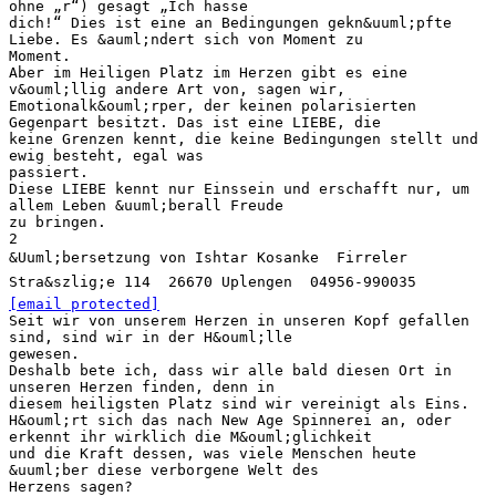
ohne „r“) gesagt „Ich hasse
dich!“ Dies ist eine an Bedingungen gekn&uuml;pfte
Liebe. Es &auml;ndert sich von Moment zu
Moment.
Aber im Heiligen Platz im Herzen gibt es eine
v&ouml;llig andere Art von, sagen wir,
Emotionalk&ouml;rper, der keinen polarisierten
Gegenpart besitzt. Das ist eine LIEBE, die
keine Grenzen kennt, die keine Bedingungen stellt und
ewig besteht, egal was
passiert.
Diese LIEBE kennt nur Einssein und erschafft nur, um
allem Leben &uuml;berall Freude
zu bringen.
2
&Uuml;bersetzung von Ishtar Kosanke  Firreler
Stra&szlig;e 114  26670 Uplengen  04956-990035 
[email protected]
Seit wir von unserem Herzen in unseren Kopf gefallen
sind, sind wir in der H&ouml;lle
gewesen.
Deshalb bete ich, dass wir alle bald diesen Ort in
unseren Herzen finden, denn in
diesem heiligsten Platz sind wir vereinigt als Eins.
H&ouml;rt sich das nach New Age Spinnerei an, oder
erkennt ihr wirklich die M&ouml;glichkeit
und die Kraft dessen, was viele Menschen heute
&uuml;ber diese verborgene Welt des
Herzens sagen?