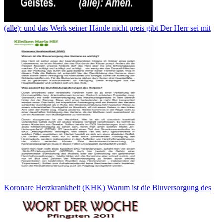
(alle): und das Werk seiner Hände nicht preis gibt Der Herr sei mit
Koronare Herzkrankheit (KHK) Warum ist die Bluversorgung des