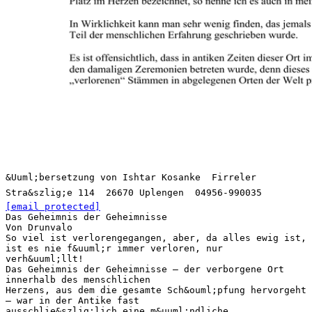
&Uuml;bersetzung von Ishtar Kosanke  Firreler
Stra&szlig;e 114  26670 Uplengen  04956-990035 
[email protected]
Das Geheimnis der Geheimnisse
Von Drunvalo
So viel ist verlorengegangen, aber, da alles ewig ist,
ist es nie f&uuml;r immer verloren, nur
verh&uuml;llt!
Das Geheimnis der Geheimnisse – der verborgene Ort
innerhalb des menschlichen
Herzens, aus dem die gesamte Sch&ouml;pfung hervorgeht
– war in der Antike fast
ausschlie&szlig;lich eine m&uuml;ndliche