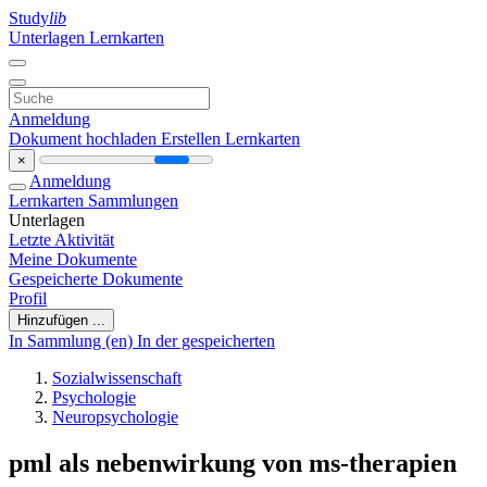
Study
lib
Unterlagen
Lernkarten
Anmeldung
Dokument hochladen
Erstellen Lernkarten
×
Anmeldung
Lernkarten
Sammlungen
Unterlagen
Letzte Aktivität
Meine Dokumente
Gespeicherte Dokumente
Profil
Hinzufügen ...
In Sammlung (en)
In der gespeicherten
Sozialwissenschaft
Psychologie
Neuropsychologie
pml als nebenwirkung von ms-therapien