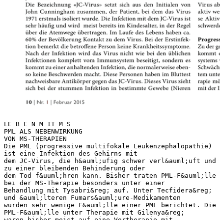
LE B E N M IT M S PML ALS NEBENWIRKUNG VON MS-THERAPIEN Die PML (progressive multifokale Leukenzephalopathie) ist eine Infektion des Gehirns mit dem JC-Virus, die h&auml;ufig schwer verl&auml;uft und zu einer bleibenden Behinderung oder dem Tod f&uuml;hren kann. Bisher traten PML-F&auml;lle bei der MS-Therapie besonders unter einer Behandlung mit Tysabri&reg; auf. Unter Tecfidera&reg; und &auml;lteren Fumars&auml;ure-Medikamenten wurden sehr wenige F&auml;lle einer PML berichtet. Die PML-F&auml;lle unter Therapie mit Gilenya&reg; waren bisher meist auf eine Vortherapie mit Tysabri&reg; zur&uuml;ckzuf&uuml;hren. JC-Virus Die Bezeichnung &laquo;JC-Virus&raquo; setzt sich aus den Initialen von John Cunningham zusammen, der Patient, bei dem das Virus 1971 erstmals isoliert wurde. Die Infektion mit dem JC-Virus ist sehr h&auml;ufig und wird meist bereits im Kindesalter, in der Regel &uuml;ber die Atemwege &uuml;bertragen. Im Laufe des Lebens haben ca. 60% der Bev&ouml;lkerung Kontakt zu dem Virus. Bei der Erstinfektion bemerkt die betroffene Person keine Krankheitssymptome. Nach der Infektion wird das Virus nicht wie bei den &uuml;blichen Infektionen komplett vom Immunsystem beseitigt, sondern es kommt zu einer anhaltenden Infektion, die normalerweise ebenso keine Beschwerden macht. Diese Personen haben im Bluttest nachweisbare Antik&ouml;rper gegen das JC-Virus. Dieses Virus zieht sich bei der stummen Infektion in bestimmte Gewebe (Nieren 10 | Nr. 1 | Februar 2015 und Knochenmark) zur&uuml;ck. In diesem Ruhezustand kann das Virus aber von Zeit zu Zeit bei einem Teil der Patienten wieder aktiv werden und wird dann im Urin ausgeschieden. Auch diese Aktivierung bzw. Reaktivierung des Virus ist nicht mit Beschwerden f&uuml;r den Patienten verbunden. Progressive multifokale Leukenzephalopathie (PML) Zu der gef&auml;hrlichen Infektion des Gehirns mit dem JC-Virus PML kommt es eigentlich nur, wenn eine Schw&auml;chung des Immunsystems vorliegt. Dies ist zum einen durch eine medikament&ouml;se Schw&auml;chung z. B. durch eine immunsupprimierende (Immunsystem unterdr&uuml;ckende) Therapie oder im Rahmen einer Chemotherapie m&ouml;glich; zum anderen wurde die PML auch bei Patienten mit der Immunschw&auml;cheerkrankung AIDS beschrieben. LE B E N M IT M S In all diesen F&auml;llen ist das Immunsystem nicht mehr in der Lage, das Virus ad&auml;quat in Schach zu halten. Man geht davon aus, dass das Virus seine genetische Struktur ver&auml;ndert und sich dadurch im Gehirn besser vermehren kann. Bei einem verminderten Immunschutz kann sich die Infektion im Hirngewebe nahezu ungehindert ausbreiten und f&uuml;hrt zu einer Zerst&ouml;rung der Myelinscheiden im Gehirn. Die PML kann zum Teil &auml;hnliche Beschwerden wie ein MS-Schub hervorrufen, wobei die Symptome bei der PML sich h&auml;ufig &uuml;ber einen l&auml;ngeren Zeitraum m&auml;ssig schnell entwickeln und, wenn sie f&auml;lschlicherweise als MS Schub interpretiert werden, sich typischerweise nicht auf eine Kortisontherapie bessern. Eine solche Gehirn-Infektion mit dem JC-Virus f&uuml;hrt h&auml;ufig zu einer schweren, bleibenden Behinderung oder seltener auch zum Tod. PML unter MS-Therapeutika Generell ist das Risiko f&uuml;r eine PML bei allen immunsupprimierenden Therapien erh&ouml;ht. Der Mechanismus der Immunmodulation unter Tysabri&reg; birgt verglichen zu anderen Therapien aber ein besonders hohes Risiko f&uuml;r eine PML. Der Grund ist bisher nicht bekannt, aber es wurden bestimmte Faktoren identifiziert, die das Risiko einer PML w&auml;hrend einer Tysabri&reg;-Therapie besser absch&auml;tzen lassen. Auch unter einer Therapie mit Fumars&auml;ure-Gemischen zur Behandlung der Schuppenflechte wurden bislang 4 F&auml;lle einer PML berichtet. Bisher wurde ein PML-Fall unter Tecfidera&reg;-Therapie bei MS festgestellt. Aufgrund der geringen Fallzahl unter Fumarat-Therapie k&ouml;nnen bisher nur wenige Angaben hinsichtlich Risikoabsch&auml;tzung und Prognose gegeben werden. Der eine PML Fall unter Tecfidera&reg;-Therapie bei MS zeigte einen schweren Verlauf mit t&ouml;dlichem Ausgang. Neben einer begleitenden immunsuppressiven Therapie, wie sie teilweise bei Schuppenflechte Patienten zus&auml;tzlich zu Fumars&auml;ure-Gemischen durchgef&uuml;hrt wurden, scheint ein weiterer Risikofaktor f&uuml;r die Entwicklung einer PML unter Fumars&auml;ure eine lang anhaltende Verminderung der Lymphozyten (Untergruppe der weissen Blutk&ouml;rperchen) im Blut zu sein. Zur Reduktion des PML-Risikos unter Tecfidera&reg;-Therapie wird deshalb empfohlen, das Blutbild regelm&auml;ssig zu kontrollieren und bei Lymphozytenerniedrigung unter 500/&micro;l die Therapie zu pausieren. In Anbetracht der grossen Zahl von Patienten, die bisher mit Fumars&auml;ure-Pr&auml;paraten behandelt wurde, und der sehr geringen Zahl von PML-F&auml;llen wird das Risiko unter Tecfidera&reg; als sehr gering eingesch&auml;tzt. Inzwischen wurden auch einige PML-F&auml;lle unter Gilenya&reg;-Therapie berichtet. Mit der Ausnahme eines einzelnen Falles traten diese PML-F&auml;lle im Rahmen der Therapieumstellung von Tysabri&reg; auf Gilenya&reg; auf. Kernspintomographische Anzeichen einer unterschwelligen PML bereits unter Tysabri&reg;-Therapie und die FORTE MEIENBERGS MEINUNG Auch das noch! Im letzten September wachte ich eines Morgens nicht auf, sondern lag zuckend, sch&auml;umend und st&ouml;hnend neben meiner Frau im Bett. Daf&uuml;r war dann meine Frau Franziska sehr schnell sehr wach und rief einen Notarzt, der eine halbe Stunde sp&auml;ter auch kam. Nach einer kurzen Untersuchung bestellte er einen Krankenwagen und wies mich ins Unispital ein. &laquo;Das war ein epileptischer Anfall&raquo;, erkl&auml;rte mir die &Auml;rztin am n&auml;chsten Tag, als ich wieder einigermassen bei Sinnen war. Und das k&ouml;nne schon mal vorkommen, bei einer so schweren neurologischen Erkrankung wie der Multiplen Sklerose. Am &uuml;bern&auml;chsten Tag ging es mir wieder viel besser und ich bestand darauf, nach Hause zu gehen. Das Unispital ist ein sehr betriebsames Krankenhaus, und so liess man mich wieder gehen. Was viel zu fr&uuml;h war. Zuhause klappte n&auml;mlich gar nichts mehr. Ich brachte zum Beispiel nicht mal mehr meine F&uuml;sse auf die Klappen am Rollstuhl. Ganz zu schweigen von den Transfers auf die Toilette oder ins Bett. Immer und &uuml;berall musste Franziska mir helfen. F&uuml;r meine Frau, wie f&uuml;r mich selbst, war das ein unm&ouml;glicher Zustand, also ging es nach sechs Tagen zur&uuml;ck ins Spital. Diesmal aber nach M&auml;nnedorf, wo ich schon nach meinem Darmverschluss gelegen habe. Dort blieb ich dann noch eine Woche und darauf noch einmal drei Wochen in der Rehaklinik in Kilchberg, wo ich dann tats&auml;chlich zu meiner alten Kraft zur&uuml;ckfand. Wenigstens einigermassen. Den Rollstuhl musste ich aber schon wieder mit nach Hause nehmen. Reto Meienberg Nr. 1 | Februar 2015 | 11 10.2014/037699 Mit wegweisenden Therapien komplexen Erkrankungen begegnen. Ihr Partner bei seltenen Erkrankungen und Multipler Sklerose Visit www.genzyme.ch sanofi-aventis (schweiz) ag | 3, route de Montfleury | 1214 Vernier 12 | Nr. 1 | Februar 2015 LE B E N M IT M S Erreger und Viren halten das Immunsystem auf Trab. h&auml;ufig nur sehr kurze Therapiedauer von Gilenya&reg; sprechen am ehesten daf&uuml;r, dass die PML Folge der Tysabri&reg;-Therapie war. Bisher wurde ein Fall einer PML unter Gilenya&reg;-Therapie ohne vorherige Tysabri&reg;-Behandlung beschrieben. Das Risiko, unter Gilenya&reg;-Therapie eine PML zu erleiden, wird weiterhin als &auml;usserst gering eingesch&auml;tzt. Diagnose und Behandlung bei einer PML Bei Verdacht auf eine PML Manifestation sollte rasch eine MRI Untersuchung des Gehirns durchgef&uuml;hrt werden. Im MRI k&ouml;nnen teilweise bereits vor den ersten Symptomen erste PML verd&auml;chtige Ver&auml;nderungen beobachtet werden. Bei MS Patienten, die ein potentiell hohes Risiko haben eine PML zu entwickeln, werden daher engmaschige MRI Verlaufskontrollen empfohlen. Bei Verdacht auf eine allf&auml;llige PML sollte immer auch eine Lumbalpunktion und anschliessende Untersuchung des Liquors (Nervenwasser) auf das Vorliegen von JC-Virus erfolgen. Eine urs&auml;chliche Behandlung der PML gibt es leider noch nicht. Ziel der aktuellen Therapien ist es, das Immunsystem wieder in Gang zu bringen, so dass es die Virusinfektion bek&auml;mpfen kann. Bei Verdacht auf eine PML sollte deshalb die Behandlung mit immunmodulierenden/-suppressiven Therapien sofort gestoppt werden. PML Risikoabsch&auml;tzung und Therapieentscheidungen bei MS Da die JC-Virus-Infektion des Gehirns bisher nur sehr schlecht behandelbar ist, haben sich die Forschungen der letzten Jahre darauf konzentriert, Risikofaktoren f&uuml;r die Entwicklung einer PML zu identifizieren. F&uuml;r Gilenya&reg; gibt es aufgrund der geringen Anzahl von PML F&auml;llen keine verl&auml;sslichen Untersuchungen im Hinblick auf m&ouml;gliche Risikofaktoren. Bei Fumars&auml;ure-Pr&auml;paraten und Tecfidera&reg; sollte darauf geachtet werden, dass die Lymphozyten-Werte nicht l&auml;ngerfristig unter 500/&micro;l liegen. FORTE Grunds&auml;tzlich gilt, dass immunsuppressive Kombinationstherapien das Risiko einer PML erh&ouml;hen k&ouml;nnen; Gilenya&reg; und Tecfidera&reg; sind daher stets einzeln, nicht in Kombination anzuwenden. Bisher wurden rund 500 mit Tysabri&reg; in Zusammenhang stehende PML F&auml;lle weltweit bekannt. Anhand dieser F&auml;lle konnten bisher drei Risikofaktoren identifiziert werden, die eine Absch&auml;tzung dar&uuml;ber erlauben, wie hoch das Risiko ist unter Behandlung mit Tysabri&reg; eine PML zu entwickeln: ■ die Behandlungsdauer mit Tysabri ■eine immunsuppressive Vorbehandlung ■eine Antik&ouml;rperantwort gegen das JC-Virus im Serum/Blut Das h&ouml;chste Risiko, eine Tysabri&reg;-bedingte PML zu entwickeln, haben Patienten mit positivem JCV-Antik&ouml;rper-Status, die vor Tysabri&reg; bereits eine Behandlung mit immunsuppressiven Medikamen