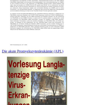
Die akute Promyelozytenleukämie (APL)