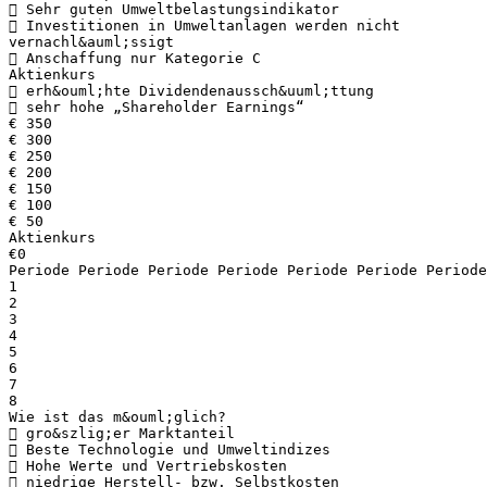
 Sehr guten Umweltbelastungsindikator
 Investitionen in Umweltanlagen werden nicht
vernachl&auml;ssigt
 Anschaffung nur Kategorie C
Aktienkurs
 erh&ouml;hte Dividendenaussch&uuml;ttung
 sehr hohe „Shareholder Earnings“
€ 350
€ 300
€ 250
€ 200
€ 150
€ 100
€ 50
Aktienkurs
€0
Periode Periode Periode Periode Periode Periode Periode
1
2
3
4
5
6
7
8
Wie ist das m&ouml;glich?
 gro&szlig;er Marktanteil
 Beste Technologie und Umweltindizes
 Hohe Werte und Vertriebskosten
 niedrige Herstell- bzw. Selbstkosten