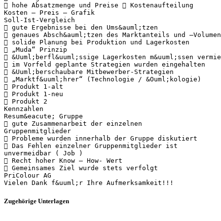
 hohe Absatzmenge und Preise  Kostenaufteilung
Kosten – Preis – Grafik
Soll-Ist-Vergleich
 gute Ergebnisse bei den Ums&auml;tzen
 genaues Absch&auml;tzen des Marktanteils und –Volumen
 solide Planung bei Produktion und Lagerkosten
 „Muda“ Prinzip
 &Uuml;berfl&uuml;ssige Lagerkosten m&uuml;ssen vermie
 im Vorfeld geplante Strategien wurden eingehalten
 &Uuml;berschaubare Mitbewerber-Strategien
 „Marktf&uuml;hrer“ (Technologie / &Ouml;kologie)
 Produkt 1-alt
 Produkt 1-neu
 Produkt 2
Kennzahlen
Resum&eacute; Gruppe
 gute Zusammenarbeit der einzelnen
Gruppenmitglieder
 Probleme wurden innerhalb der Gruppe diskutiert
 Das Fehlen einzelner Gruppenmitglieder ist
unvermeidbar ( Job )
 Recht hoher Know – How- Wert
 Gemeinsames Ziel wurde stets verfolgt
PriColour AG
Zugehörige Unterlagen