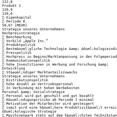
122,8
Produkt 2
120,9
120,0
 Eigenkapital
 Periode 8
58,67 [MEUR]
Strategie unseres Unternehmens
Hochpreisstrategie
 Benchmarking
 Vorbild „Apple Inc.“
 Produktpolitik
 Bestm&ouml;gliche Technologie &amp; &Ouml;kologieindi
 Preispolitik
 Hochpreis zu Beginn/Marktanpassung in den Folgeperiod
 Kommunikationspolitik
 hohe Investitionen in Werbung und Forschung &amp;
Entwicklung
 St&auml;ndiger Marktanteilszuwachs
Strategie unseres Unternehmens
 Distributionspolitik
 hohe Anzahl an Vertriebspersonal
 In Verbindung mit hohen Werbekosten
Personal &amp; Sozialstrategie
 Personal wird gut geschult und gut bezahlt
 K&uuml;ndigungsrisiko ab Periode 2 minimal
 Motivation der Mitarbeiter wird gesteigert
 somit wird eine h&ouml;here Produktivit&auml;t erreic
&Ouml;kologische Strategie
 Maschinenpark stets auf dem h&ouml;chsten Technikstan