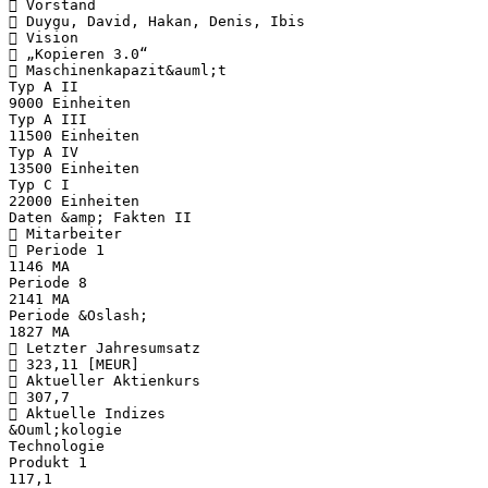
 Vorstand
 Duygu, David, Hakan, Denis, Ibis
 Vision
 „Kopieren 3.0“
 Maschinenkapazit&auml;t
Typ A II
9000 Einheiten
Typ A III
11500 Einheiten
Typ A IV
13500 Einheiten
Typ C I
22000 Einheiten
Daten &amp; Fakten II
 Mitarbeiter
 Periode 1
1146 MA
Periode 8
2141 MA
Periode &Oslash;
1827 MA
 Letzter Jahresumsatz
 323,11 [MEUR]
 Aktueller Aktienkurs
 307,7
 Aktuelle Indizes
&Ouml;kologie
Technologie
Produkt 1
117,1