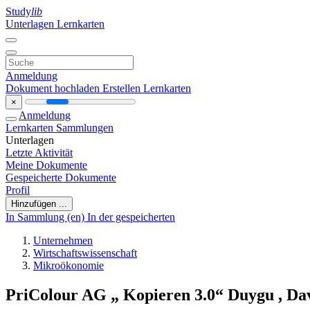
Study
lib
Unterlagen
Lernkarten
Anmeldung
Dokument hochladen
Erstellen Lernkarten
×
Anmeldung
Lernkarten
Sammlungen
Unterlagen
Letzte Aktivität
Meine Dokumente
Gespeicherte Dokumente
Profil
Hinzufügen ...
In Sammlung (en)
In der gespeicherten
Unternehmen
Wirtschaftswissenschaft
Mikroökonomie
PriColour AG „ Kopieren 3.0“ Duygu , Davi