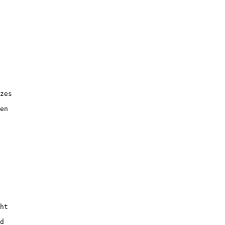
zes
en
ht
d