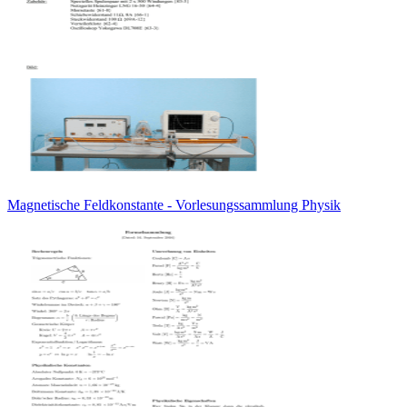
Magnetische Feldkonstante - Vorlesungssammlung Physik