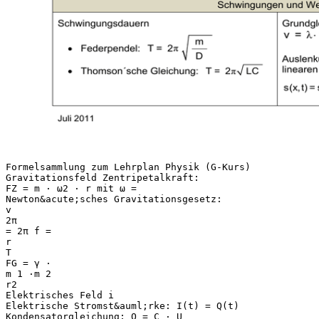
Formelsammlung zum Lehrplan Physik (G-Kurs)
Gravitationsfeld Zentripetalkraft:
FZ = m ⋅ ω2 ⋅ r mit ω =
Newton&acute;sches Gravitationsgesetz:
v
2π
= 2π f =
r
T
FG = γ ⋅
m 1 ⋅m 2
r2
Elektrisches Feld i
Elektrische Stromst&auml;rke: I(t) = Q(t)
Kondensatorgleichung: Q = C ⋅ U