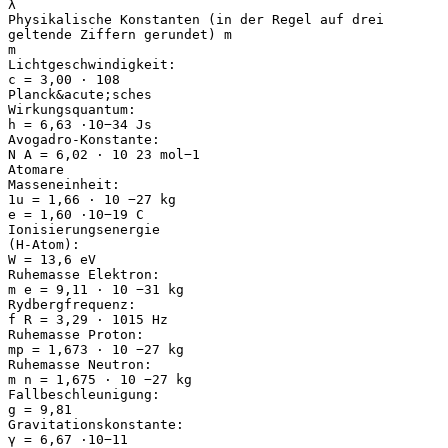
λ
Physikalische Konstanten (in der Regel auf drei
geltende Ziffern gerundet) m
m
Lichtgeschwindigkeit:
c = 3,00 ⋅ 108
Planck&acute;sches
Wirkungsquantum:
h = 6,63 ⋅10−34 Js
Avogadro-Konstante:
N A = 6,02 ⋅ 10 23 mol−1
Atomare
Masseneinheit:
1u = 1,66 ⋅ 10 −27 kg
e = 1,60 ⋅10−19 C
Ionisierungsenergie
(H-Atom):
W = 13,6 eV
Ruhemasse Elektron:
m e = 9,11 ⋅ 10 −31 kg
Rydbergfrequenz:
f R = 3,29 ⋅ 1015 Hz
Ruhemasse Proton:
mp = 1,673 ⋅ 10 −27 kg
Ruhemasse Neutron:
m n = 1,675 ⋅ 10 −27 kg
Fallbeschleunigung:
g = 9,81
Gravitationskonstante:
γ = 6,67 ⋅10−11