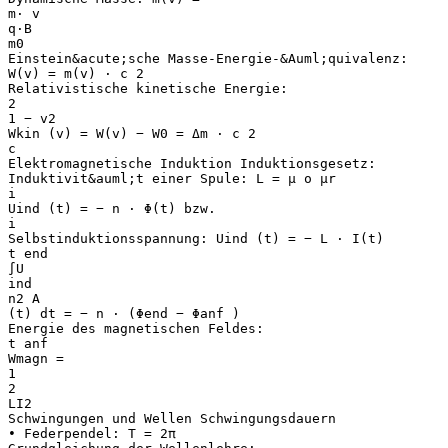
m⋅ v
q⋅B
m0
Einstein&acute;sche Masse-Energie-&Auml;quivalenz:
W(v) = m(v) ⋅ c 2
Relativistische kinetische Energie:
2
1 − v2
Wkin (v) = W(v) − W0 = Δm ⋅ c 2
c
Elektromagnetische Induktion Induktionsgesetz:
Induktivit&auml;t einer Spule: L = μ o μr
i
Uind (t) = − n ⋅ Φ(t) bzw.
i
Selbstinduktionsspannung: Uind (t) = − L ⋅ I(t)
t end
∫U
ind
n2 A
(t) dt = − n ⋅ (Φend − Φanf )
Energie des magnetischen Feldes:
t anf
Wmagn =
1
2
LI2
Schwingungen und Wellen Schwingungsdauern
• Federpendel: T = 2π