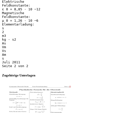
Elektrische
Feldkonstante:
ε 0 = 8,85 ⋅ 10 −12
Magnetische
Feldkonstante:
μ 0 = 1,26 ⋅ 10 −6
Elementarladung:
s
2
m3
kg ⋅ s2
As
Vm
Vs
Am
s
Juli 2011
Zugehörige Unterlagen