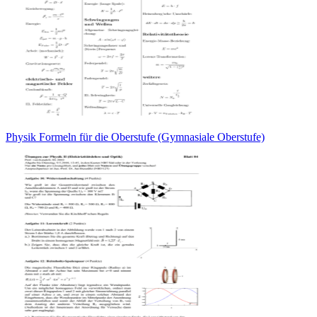
Physik Formeln für die Oberstufe (Gymnasiale Oberstufe)