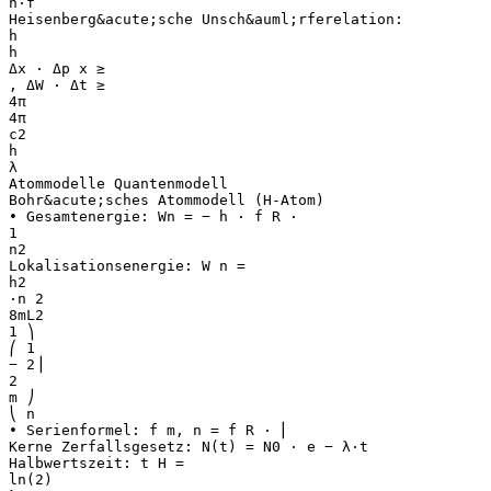
h⋅f
Heisenberg&acute;sche Unsch&auml;rferelation:
h
h
Δx ⋅ Δp x ≥
, ΔW ⋅ Δt ≥
4π
4π
c2
h
λ
Atommodelle Quantenmodell
Bohr&acute;sches Atommodell (H-Atom)
• Gesamtenergie: Wn = − h ⋅ f R ⋅
1
n2
Lokalisationsenergie: W n =
h2
⋅n 2
8mL2
1 ⎞
⎛ 1
− 2⎟
2
m ⎠
⎝ n
• Serienformel: f m, n = f R ⋅ ⎜
Kerne Zerfallsgesetz: N(t) = N0 ⋅ e − λ⋅t
Halbwertszeit: t H =
ln(2)