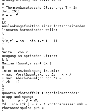
Grundgleichung der Wellenlehre:
D
• Thomson&acute;sche Gleichung: T = 2π
Juli 2011
v = λ⋅ f
m
LC
Auslenkungsfunktion einer fortschreitenden
linearen harmonischen Welle:
t
x
s(x,t) = sm ⋅ sin (2π ( − ))
T
λ
Seite 1 von 2
Beugung am optischen Gitter:
k⋅λ
Maxima f&uuml;r sin( αk ) =
g
Interferenzbedingung f&uuml;r
• max. Verst&auml;rkung: Δs = k ⋅ λ
• max. Abschw&auml;chung: Δs =
( 2k − 1) ⋅
λ
2
Quanten Photoeffekt (Gegenfeldmethode):
Bragg-Bedingung:
h ⋅ f = e ⋅ U + WA
2d ⋅ sin (αk ) = k ⋅ λ Photonenmasse: mPh =
Photonenimpuls: pPh =