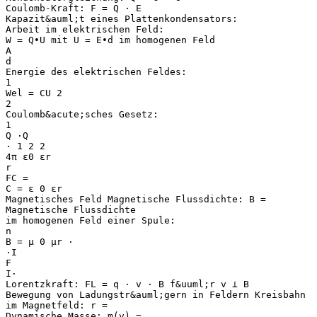
Coulomb-Kraft: F = Q ⋅ E
Kapazit&auml;t eines Plattenkondensators:
Arbeit im elektrischen Feld:
W = Q∙U mit U = E∙d im homogenen Feld
A
d
Energie des elektrischen Feldes:
1
Wel = CU 2
2
Coulomb&acute;sches Gesetz:
1
Q ⋅Q
⋅ 1 2 2
4π ε0 εr
r
FC =
C = ε 0 εr
Magnetisches Feld Magnetische Flussdichte: B =
Magnetische Flussdichte
im homogenen Feld einer Spule:
n
B = μ 0 μr ⋅
⋅I
F
I⋅
Lorentzkraft: FL = q ⋅ v ⋅ B f&uuml;r v ⊥ B
Bewegung von Ladungstr&auml;gern in Feldern Kreisbahn
im Magnetfeld: r =
Dynamische Masse: m(v) =