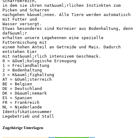
Scharrbereich,
in dem sie ihren nat&uuml;rlichen Instinkten zum
Picken und Scharren
nachgehen k&ouml;nnen. Alle Tiere werden automatisch
mit Futter und
Wasser versorgt.
Etwas besonderes sind Korneier aus Bodenhaltung, denn
daf&uuml;r
erhalten unsere Legehennen eine spezielle
Futtermischung mit
einem hohen Anteil an Getreide und Mais. Dadurch
entstehen Eier
mit nat&uuml;rlich intensivem Geschmack.
0 = &Ouml;kologische Erzeugung
1 = Freilandhaltung
2 = Bodenhaltung
3 = K&auml;fighaltung
AT = &Ouml;sterreich
BE = Belgien
DE = Deutschland
DK = D&auml;nemark
ES = Spanien
FR = Frankreich
NL = Niederlande
Identifikationsummer
Zugehörige Unterlagen