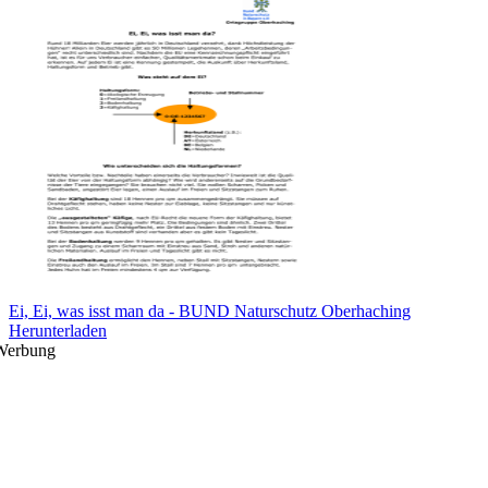
Ei, Ei, was isst man da - BUND Naturschutz Oberhaching
Herunterladen
Werbung