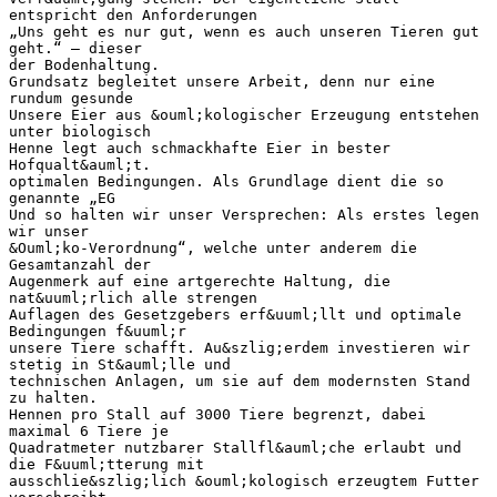
entspricht den Anforderungen
„Uns geht es nur gut, wenn es auch unseren Tieren gut
geht.“ – dieser
der Bodenhaltung.
Grundsatz begleitet unsere Arbeit, denn nur eine
rundum gesunde
Unsere Eier aus &ouml;kologischer Erzeugung entstehen
unter biologisch
Henne legt auch schmackhafte Eier in bester
Hofqualt&auml;t.
optimalen Bedingungen. Als Grundlage dient die so
genannte „EG
Und so halten wir unser Versprechen: Als erstes legen
wir unser
&Ouml;ko-Verordnung“, welche unter anderem die
Gesamtanzahl der
Augenmerk auf eine artgerechte Haltung, die
nat&uuml;rlich alle strengen
Auflagen des Gesetzgebers erf&uuml;llt und optimale
Bedingungen f&uuml;r
unsere Tiere schafft. Au&szlig;erdem investieren wir
stetig in St&auml;lle und
technischen Anlagen, um sie auf dem modernsten Stand
zu halten.
Hennen pro Stall auf 3000 Tiere begrenzt, dabei
maximal 6 Tiere je
Quadratmeter nutzbarer Stallfl&auml;che erlaubt und
die F&uuml;tterung mit
ausschlie&szlig;lich &ouml;kologisch erzeugtem Futter