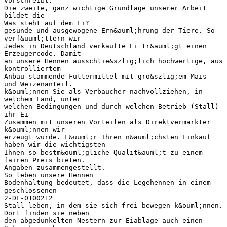
vorschreibt.
Die zweite, ganz wichtige Grundlage unserer Arbeit
bildet die
Was steht auf dem Ei?
gesunde und ausgewogene Ern&auml;hrung der Tiere. So
verf&uuml;ttern wir
Jedes in Deutschland verkaufte Ei tr&auml;gt einen
Erzeugercode. Damit
an unsere Hennen ausschlie&szlig;lich hochwertige, aus
kontrolliertem
Anbau stammende Futtermittel mit gro&szlig;em Mais-
und Weizenanteil.
k&ouml;nnen Sie als Verbaucher nachvollziehen, in
welchem Land, unter
welchen Bedingungen und durch welchen Betrieb (Stall)
ihr Ei
Zusammen mit unseren Vorteilen als Direktvermarkter
k&ouml;nnen wir
erzeugt wurde. F&uuml;r Ihren n&auml;chsten Einkauf
haben wir die wichtigsten
Ihnen so bestm&ouml;gliche Qualit&auml;t zu einem
fairen Preis bieten.
Angaben zusammengestellt.
So leben unsere Hennen
Bodenhaltung bedeutet, dass die Legehennen in einem
geschlossenen
2-DE-0100212
Stall leben, in dem sie sich frei bewegen k&ouml;nnen.
Dort finden sie neben
den abgedunkelten Nestern zur Eiablage auch einen