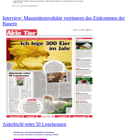
Interview: Massentierprodukte verringern das Einkommen der
Bauern
Aiderbichl rettet 50 Legehennen