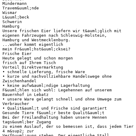
Mindermann
Travem&uuml;nde
Wismar
L&uuml;beck
Schwerin
Hamburg
Unsere frischen Eier liefern wir t&auml;glich mit
eigenen Fahrzeugen nach Schleswig-Holstein,
Hamburg und Westmecklenburg.
...woher kommt eigentlich
mein Fr&uuml;hst&uuml;cksei?
Frische Eier
Heute gelegt und schon morgen
frisch auf Ihrem Tisch
Vorteil Direktvermarktung
• schnelle Lieferung, frische Ware
• kurze und nachvollziehbare Handelswege ohne
Zwischenhandel
• keine aufw&auml;ndige Lagerhaltung
F&uuml;hlen sich wohl: Legehennen auf unserem
Bauernhof in Lebatz
• unsere Ware gelangt schnell und ohne Umwege zum
Verbraucher
• Qualit&auml;t und Frische sind garantiert
Gesunde Tiere f&uuml;r beste Qualit&auml;t
Bei der Freilandhaltung haben unsere Hennen
tags&uuml;ber Zugang
zu einem Auslauf, der so bemessen ist, dass jedem Tier
4 m&sup2; zur
Verf&uuml;gung stehen. Der eigentliche Stall