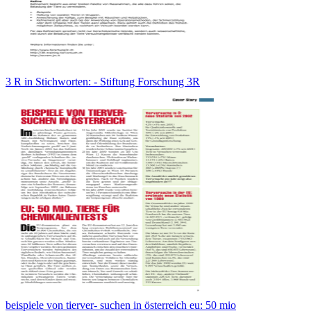
3 R in Stichworten: - Stiftung Forschung 3R
beispiele von tierver- suchen in österreich eu: 50 mio