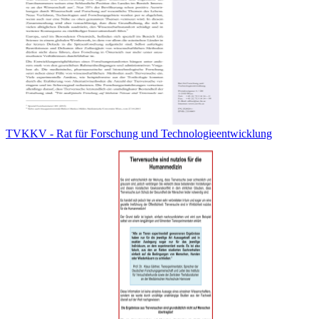
TVKKV - Rat für Forschung und Technologieentwicklung