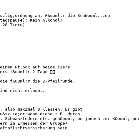
szlig;ordnung an. F&uuml;r die Sch&uuml;tzen
tagspause): Kein Alkohol!
 28 Tiere).
einem Pflock auf beide Tiere
ers f&uuml;r 2 Tage 
r
die f&uuml;r die 2-Pfeilrunde.
ind nicht erlaubt.
, also maximal 8 Klassen. Es gibt
u&szlig;er wenn diese z.B. durch
, Schwanzfedern etc. geh&ouml;ren jedoch zur K&ouml;rper
ern im Ermessen der Gruppe)
aftpflichtversicherung sein.