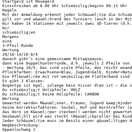
Startgeld ist Reuegeld
Einschreiben ab 8.00 Uhr Schie&szlig;beginn 09.15 Uhr
Regeln
Mit der Anmeldung erkennt jeder Sch&uuml;tze die Schie&
gilt vor und w&auml;hrend des Turniers (auch in der Mit
Wir haben 14 Stationen mit jeweils zwei 3D-Tieren (d.h.
Wir
schie&szlig;en
Morgens
eine
3-Pfeil-Runde
Wertung
20/16-14/10-8/4
danach gibt‘s eine gemeinsame Mittagspause,
dann eine Doppelhunterrunde, d.h. jeweils 2 Pfeile von 
- Wertung 10/5. Das sind viele Pfeile, das reicht woand
Pflockfarben: Erwachsene=Blau, Jugend=Gelb, Kinder=Natu
Die Pfl&ouml;cke mit rot-wei&szlig;em Flatterband sind 
Es gibt 2 Klassen:
Bogentyp ist egal, solange kein Visier dran ist – die s
Du schie&szlig;t Holzpfeile: HOLZ
Du schie&szlig;t keine Holzpfeile: CARBON
Wertung
Gewertet werden M&auml;nner, Frauen, Jugend &amp;Kinder
keine Korrekturfaktoren. Sockel, Huf und Horntreffer (a
das Horn im K&ouml;rper stecken!) werden nicht gewertet
Gez&auml;hlt wird was steckt (R&uuml;ckpraller bei Kind
Jeder Sch&uuml;tze muss im Besitz einer g&uuml;ltigen H
Wegbeschreibung:
Oppenlochweg 1