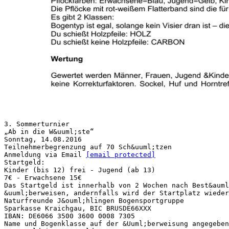
3. Sommerturnier
„Ab in die W&uuml;ste“
Sonntag, 14.08.2016
Teilnehmerbegrenzung auf 70 Sch&uuml;tzen
Anmeldung via Email
[email protected]
Startgeld:
Kinder (bis 12) frei - Jugend (ab 13)
7€ - Erwachsene 15€
Das Startgeld ist innerhalb von 2 Wochen nach Best&auml
&uuml;berweisen, andernfalls wird der Startplatz wieder
Naturfreunde J&ouml;hlingen Bogensportgruppe
Sparkasse Kraichgau, BIC BRUSDE66XXX
IBAN: DE6066 3500 3600 0008 7305
Name und Bogenklasse auf der &Uuml;berweisung angegeben