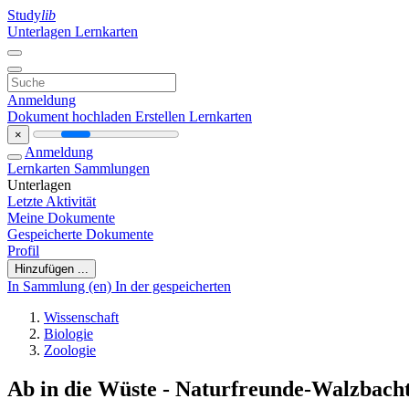
Study
lib
Unterlagen
Lernkarten
Anmeldung
Dokument hochladen
Erstellen Lernkarten
×
Anmeldung
Lernkarten
Sammlungen
Unterlagen
Letzte Aktivität
Meine Dokumente
Gespeicherte Dokumente
Profil
Hinzufügen ...
In Sammlung (en)
In der gespeicherten
Wissenschaft
Biologie
Zoologie
Ab in die Wüste - Naturfreunde-Walzbacht