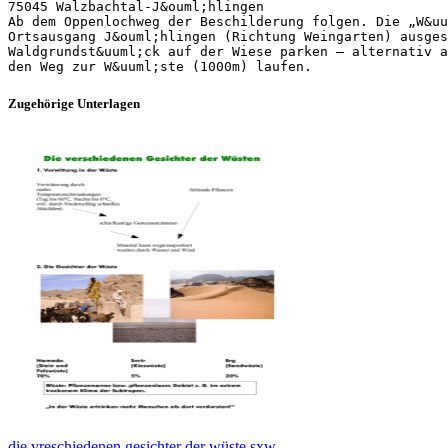
75045 Walzbachtal-J&ouml;hlingen
Ab dem Oppenlochweg der Beschilderung folgen. Die „W&uu
Ortsausgang J&ouml;hlingen (Richtung Weingarten) ausges
Waldgrundst&uuml;ck auf der Wiese parken – alternativ a
Zugehörige Unterlagen
die vreschiedenen gesichter der wüste.sxw