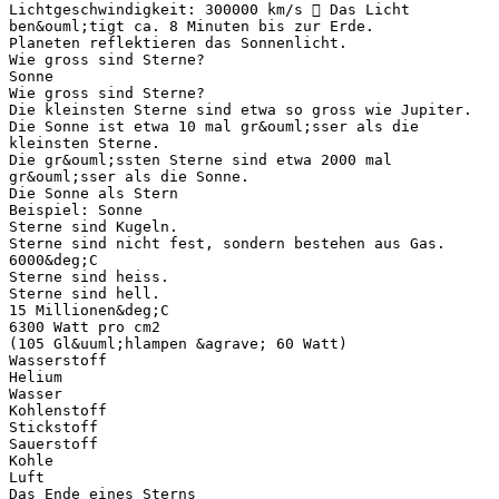
Lichtgeschwindigkeit: 300000 km/s  Das Licht
ben&ouml;tigt ca. 8 Minuten bis zur Erde.
Planeten reflektieren das Sonnenlicht.
Wie gross sind Sterne?
Sonne
Wie gross sind Sterne?
Die kleinsten Sterne sind etwa so gross wie Jupiter.
Die Sonne ist etwa 10 mal gr&ouml;sser als die
kleinsten Sterne.
Die gr&ouml;ssten Sterne sind etwa 2000 mal
gr&ouml;sser als die Sonne.
Die Sonne als Stern
Beispiel: Sonne
Sterne sind Kugeln.
Sterne sind nicht fest, sondern bestehen aus Gas.
6000&deg;C
Sterne sind heiss.
Sterne sind hell.
15 Millionen&deg;C
6300 Watt pro cm2
(105 Gl&uuml;hlampen &agrave; 60 Watt)
Wasserstoff
Helium
Wasser
Kohlenstoff
Stickstoff
Sauerstoff
Kohle
Luft
Das Ende eines Sterns