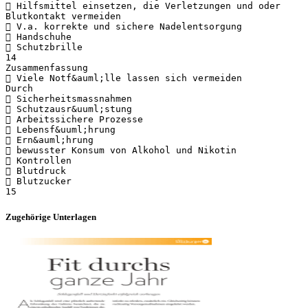
 Hilfsmittel einsetzen, die Verletzungen und oder
Blutkontakt vermeiden
 V.a. korrekte und sichere Nadelentsorgung
 Handschuhe
 Schutzbrille
14
Zusammenfassung
 Viele Notf&auml;lle lassen sich vermeiden
Durch
 Sicherheitsmassnahmen
 Schutzausr&uuml;stung
 Arbeitssichere Prozesse
 Lebensf&uuml;hrung
 Ern&auml;hrung
 bewusster Konsum von Alkohol und Nikotin
 Kontrollen
 Blutdruck
 Blutzucker
Zugehörige Unterlagen