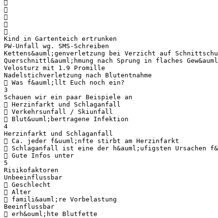





Kind in Gartenteich ertrunken
PW-Unfall wg. SMS-Schreiben
Kettens&auml;genverletzung bei Verzicht auf Schnittschu
Querschnittl&auml;hmung nach Sprung in flaches Gew&auml
Velosturz mit 1.9 Promille
Nadelstichverletzung nach Blutentnahme
 Was f&auml;llt Euch noch ein?
3
Schauen wir ein paar Beispiele an
 Herzinfarkt und Schlaganfall
 Verkehrsunfall / Skiunfall
 Blut&uuml;bertragene Infektion
4
Herzinfarkt und Schlaganfall
 Ca. jeder f&uuml;nfte stirbt am Herzinfarkt
 Schlaganfall ist eine der h&auml;ufigsten Ursachen f&
 Gute Infos unter
5
Risikofaktoren
Unbeeinflussbar
 Geschlecht
 Alter
 famili&auml;re Vorbelastung
Beeinflussbar
 erh&ouml;hte Blutfette