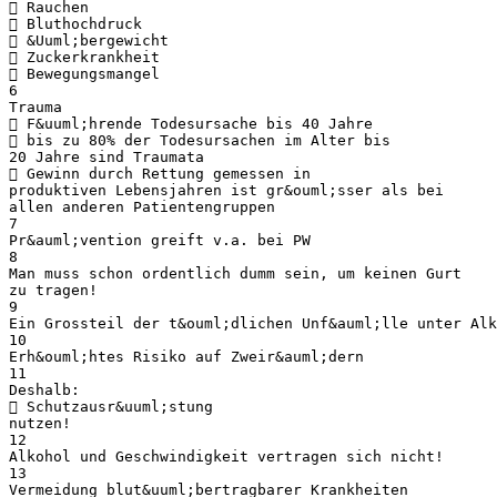
 Rauchen
 Bluthochdruck
 &Uuml;bergewicht
 Zuckerkrankheit
 Bewegungsmangel
6
Trauma
 F&uuml;hrende Todesursache bis 40 Jahre
 bis zu 80% der Todesursachen im Alter bis
20 Jahre sind Traumata
 Gewinn durch Rettung gemessen in
produktiven Lebensjahren ist gr&ouml;sser als bei
allen anderen Patientengruppen
7
Pr&auml;vention greift v.a. bei PW
8
Man muss schon ordentlich dumm sein, um keinen Gurt
zu tragen!
9
Ein Grossteil der t&ouml;dlichen Unf&auml;lle unter Alk
10
Erh&ouml;htes Risiko auf Zweir&auml;dern
11
Deshalb:
 Schutzausr&uuml;stung
nutzen!
12
Alkohol und Geschwindigkeit vertragen sich nicht!
13
Vermeidung blut&uuml;bertragbarer Krankheiten