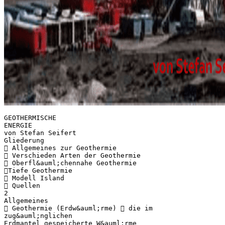
GEOTHERMISCHE
ENERGIE
von Stefan Seifert
Gliederung
 Allgemeines zur Geothermie
 Verschieden Arten der Geothermie
 Oberfl&auml;chennahe Geothermie
Tiefe Geothermie
 Modell Island
 Quellen
2
Allgemeines
 Geothermie (Erdw&auml;rme)  die im
zug&auml;nglichen
Erdmantel gespeicherte W&auml;rme