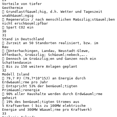
Vorteile von tiefer
Geothermie
 Grundlastf&auml;hig, d.h. Wetter und Tageszeit
unabh&auml;ngig
 Regenerativ / nach menschlichen Ma&szlig;st&auml;ben
nicht ersch&ouml;pfbar
 Spart CO2 ein
30
31
Stand in Deutschland
 Zurzeit an 50 Standorten realisiert, bzw. im
Bau
 Unterhachingen, Landau, Neustadt-Glewe,
Offenbach, Gro&szlig; Sch&ouml;nebeck,…..
 Dennoch im Gro&szlig;en und Ganzen noch ein
Schattendasein
 Bis zu 150 weitere Anlagen geplant
32
Modell Island
 79,7 PJ (79,7*10^15J) an Energie durch
Erdw&auml;rme pro Jahr
 Entspricht 53% der ben&ouml;tigten
Prim&auml;renergie
 90% aller Haushalte werden durch Erdw&auml;rme
geheizt
 19% des ben&ouml;tigten Stromes aus
5 Kraftwerken ( bis zu 100MW elektrische
Energie und 300MW W&auml;rme pro Kraftwerk)
33