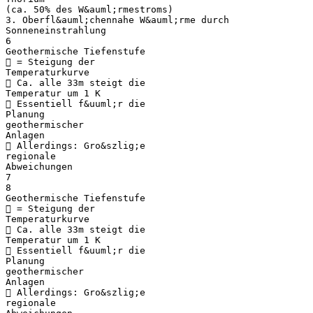
(ca. 50% des W&auml;rmestroms)
3. Oberfl&auml;chennahe W&auml;rme durch
Sonneneinstrahlung
6
Geothermische Tiefenstufe
 = Steigung der
Temperaturkurve
 Ca. alle 33m steigt die
Temperatur um 1 K
 Essentiell f&uuml;r die
Planung
geothermischer
Anlagen
 Allerdings: Gro&szlig;e
regionale
Abweichungen
7
8
Geothermische Tiefenstufe
 = Steigung der
Temperaturkurve
 Ca. alle 33m steigt die
Temperatur um 1 K
 Essentiell f&uuml;r die
Planung
geothermischer
Anlagen
 Allerdings: Gro&szlig;e
regionale