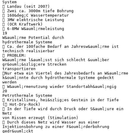
System
 Landau (seit 2007)
 Zwei ca. 3000m tiefe Bohrung
 160&deg;C Wassertemperatur
 3MW elektrische Leistung
 (OCR Kraftwerk)
 6-8MW W&auml;rmeleistung
19
W&auml;rme Potential durch
hydrothermale Systeme
 Ca. der 100fache Bedarf an Jahresw&auml;rme ist
technisch realisierbar
 PROBLEM:
W&auml;rme l&auml;sst sich schlecht &uuml;ber
gr&ouml;&szlig;ere Strecken
transportieren
Nur etwa ein Viertel des Jahresbedarfs an W&auml;rme
k&ouml;nnte durch hydrothermale Systeme gedeckt
werden
 W&auml;rmenutzung wieder Standortabh&auml;ngig
20
Petrothermale Systeme
 Kristallines, hei&szlig;es Gestein in der Tiefe
( Hot-Dry-Rock)
 In der Tiefe wird durch Druck oder S&auml;ure ein
Netz
von Rissen erzeugt (Stimulation)
 Durch dieses Netz wird Wasser aus einer
Injektionsbohrung zu einer F&ouml;rderbohrung
gedr&uuml;ckt