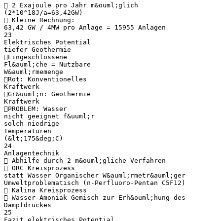
 2 Exajoule pro Jahr m&ouml;glich
(2*10^18J/a=63,42GW)
 Kleine Rechnung:
63,42 GW / 4MW pro Anlage = 15955 Anlagen
23
Elektrisches Potential
tiefer Geothermie
Eingeschlossene
Fl&auml;che = Nutzbare
W&auml;rmemenge
Rot: Konventionelles
Kraftwerk
Gr&uuml;n: Geothermie
Kraftwerk
PROBLEM: Wasser
nicht geeignet f&uuml;r
solch niedrige
Temperaturen
(&lt;175&deg;C)
24
Anlagentechnik
 Abhilfe durch 2 m&ouml;gliche Verfahren
 ORC Kreisprozess
statt Wasser Organischer W&auml;rmetr&auml;ger
Umweltproblematisch (n-Perfluoro-Pentan C5F12)
 Kalina Kreisprozess
 Wasser-Amoniak Gemisch zur Erh&ouml;hung des
Dampfdruckes
25
Fazit elektrisches Potential