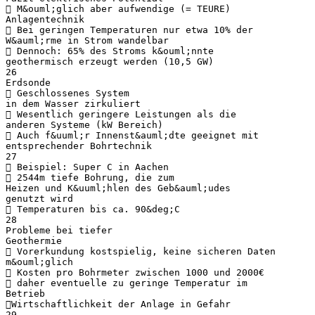
 M&ouml;glich aber aufwendige (= TEURE)
Anlagentechnik
 Bei geringen Temperaturen nur etwa 10% der
W&auml;rme in Strom wandelbar
 Dennoch: 65% des Stroms k&ouml;nnte
geothermisch erzeugt werden (10,5 GW)
26
Erdsonde
 Geschlossenes System
in dem Wasser zirkuliert
 Wesentlich geringere Leistungen als die
anderen Systeme (kW Bereich)
 Auch f&uuml;r Innenst&auml;dte geeignet mit
entsprechender Bohrtechnik
27
 Beispiel: Super C in Aachen
 2544m tiefe Bohrung, die zum
Heizen und K&uuml;hlen des Geb&auml;udes
genutzt wird
 Temperaturen bis ca. 90&deg;C
28
Probleme bei tiefer
Geothermie
 Vorerkundung kostspielig, keine sicheren Daten
m&ouml;glich
 Kosten pro Bohrmeter zwischen 1000 und 2000€
 daher eventuelle zu geringe Temperatur im
Betrieb
Wirtschaftlichkeit der Anlage in Gefahr
29