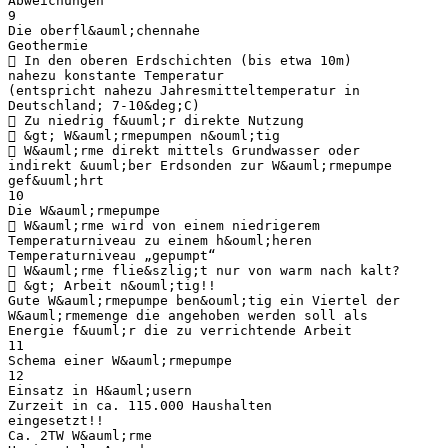
Abweichungen
9
Die oberfl&auml;chennahe
Geothermie
 In den oberen Erdschichten (bis etwa 10m)
nahezu konstante Temperatur
(entspricht nahezu Jahresmitteltemperatur in
Deutschland; 7-10&deg;C)
 Zu niedrig f&uuml;r direkte Nutzung
 &gt; W&auml;rmepumpen n&ouml;tig
 W&auml;rme direkt mittels Grundwasser oder
indirekt &uuml;ber Erdsonden zur W&auml;rmepumpe
gef&uuml;hrt
10
Die W&auml;rmepumpe
 W&auml;rme wird von einem niedrigerem
Temperaturniveau zu einem h&ouml;heren
Temperaturniveau „gepumpt“
 W&auml;rme flie&szlig;t nur von warm nach kalt?
 &gt; Arbeit n&ouml;tig!!
Gute W&auml;rmepumpe ben&ouml;tig ein Viertel der
W&auml;rmemenge die angehoben werden soll als
Energie f&uuml;r die zu verrichtende Arbeit
11
Schema einer W&auml;rmepumpe
12
Einsatz in H&auml;usern
Zurzeit in ca. 115.000 Haushalten
eingesetzt!!
Ca. 2TW W&auml;rme