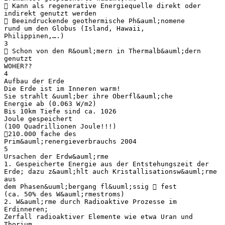
 Kann als regenerative Energiequelle direkt oder
indirekt genutzt werden
 Beeindruckende geothermische Ph&auml;nomene
rund um den Globus (Island, Hawaii,
Philippinen,….)
3
 Schon von den R&ouml;mern in Thermalb&auml;dern
genutzt
WOHER??
4
Aufbau der Erde
Die Erde ist im Inneren warm!
Sie strahlt &uuml;ber ihre Oberfl&auml;che
Energie ab (0.063 W/m2)
Bis 10km Tiefe sind ca. 1026
Joule gespeichert
(100 Quadrillionen Joule!!!)
210.000 fache des
Prim&auml;renergieverbrauchs 2004
5
Ursachen der Erdw&auml;rme
1. Gespeicherte Energie aus der Entstehungszeit der
Erde; dazu z&auml;hlt auch Kristallisationsw&auml;rme
aus
dem Phasen&uuml;bergang fl&uuml;ssig  fest
(ca. 50% des W&auml;rmestroms)
2. W&auml;rme durch Radioaktive Prozesse im
Erdinneren;
Zerfall radioaktiver Elemente wie etwa Uran und
Thorium