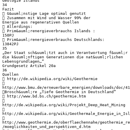
Geologie Islands
34
Fazit
 G&uuml;nstige Lage optimal genutzt
 Zusammen mit Wind und Wasser 99% der
Energie aus regenerativen Quellen
 Allerdings:
 Prim&auml;renergieverbrauchs Islands :
150PJ
 Prim&auml;renergieverbrauchs Deutschlands:
13842PJ
35
„Der Staat sch&uuml;tzt auch in Verantwortung f&uuml;r
die k&uuml;nftigen Generationen die nat&uuml;rlichen
Lebensgrundlagen…“
Grundgesetz Artikel 20a
36
Quellen
 http://de.wikipedia.org/wiki/Geothermie

http://www.bmu.de/erneuerbare_energien/downloads/doc/41
Brosch&uuml;re „Tiefe Geothermie in Deutschland“
 http://www.bd.bs.ch/geothermie.htm

http://de.wikipedia.org/wiki/Projekt_Deep_Heat_Mining

http://de.wikipedia.org/wiki/Geothermale_Energie_in_Isl

http://www.geothermie.de/oberflaechennahe/geothermie_re
/moeglichkeiten_und_perspektiven_d.htm