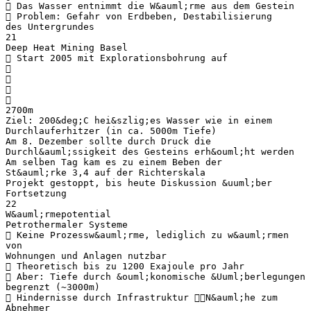
 Das Wasser entnimmt die W&auml;rme aus dem Gestein
 Problem: Gefahr von Erdbeben, Destabilisierung
des Untergrundes
21
Deep Heat Mining Basel
 Start 2005 mit Explorationsbohrung auf




2700m
Ziel: 200&deg;C hei&szlig;es Wasser wie in einem
Durchlauferhitzer (in ca. 5000m Tiefe)
Am 8. Dezember sollte durch Druck die
Durchl&auml;ssigkeit des Gesteins erh&ouml;ht werden
Am selben Tag kam es zu einem Beben der
St&auml;rke 3,4 auf der Richterskala
Projekt gestoppt, bis heute Diskussion &uuml;ber
Fortsetzung
22
W&auml;rmepotential
Petrothermaler Systeme
 Keine Prozessw&auml;rme, lediglich zu w&auml;rmen
von
Wohnungen und Anlagen nutzbar
 Theoretisch bis zu 1200 Exajoule pro Jahr
 Aber: Tiefe durch &ouml;konomische &Uuml;berlegungen
begrenzt (~3000m)
 Hindernisse durch Infrastruktur N&auml;he zum
Abnehmer