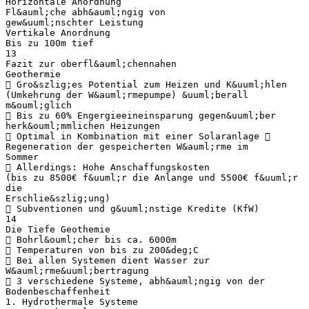
Horizontale Anordnung
Fl&auml;che abh&auml;ngig von
gew&uuml;nschter Leistung
Vertikale Anordnung
Bis zu 100m tief
13
Fazit zur oberfl&auml;chennahen
Geothermie
 Gro&szlig;es Potential zum Heizen und K&uuml;hlen
(Umkehrung der W&auml;rmepumpe) &uuml;berall
m&ouml;glich
 Bis zu 60% Engergieeineinsparung gegen&uuml;ber
herk&ouml;mmlichen Heizungen
 Optimal in Kombination mit einer Solaranlage 
Regeneration der gespeicherten W&auml;rme im
Sommer
 Allerdings: Hohe Anschaffungskosten
(bis zu 8500€ f&uuml;r die Anlange und 5500€ f&uuml;r
die
Erschlie&szlig;ung)
 Subventionen und g&uuml;nstige Kredite (KfW)
14
Die Tiefe Geothemie
 Bohrl&ouml;cher bis ca. 6000m
 Temperaturen von bis zu 200&deg;C
 Bei allen Systemen dient Wasser zur
W&auml;rme&uuml;bertragung
 3 verschiedene Systeme, abh&auml;ngig von der
Bodenbeschaffenheit
1. Hydrothermale Systeme