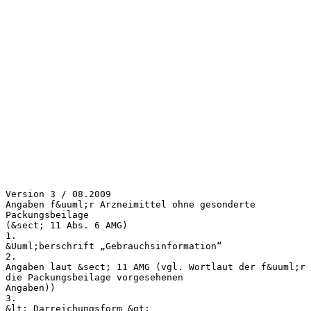
Version 3 / 08.2009
Angaben f&uuml;r Arzneimittel ohne gesonderte
Packungsbeilage
(&sect; 11 Abs. 6 AMG)
1.
&Uuml;berschrift „Gebrauchsinformation“
2.
Angaben laut &sect; 11 AMG (vgl. Wortlaut der f&uuml;r
die Packungsbeilage vorgesehenen
Angaben))
3.
&lt; Darreichungsform &gt;