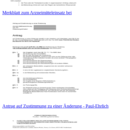
Merkblatt zum Arzneimitteleinsatz bei
Antrag auf Zustimmung zu einer Änderung - Paul-Ehrlich