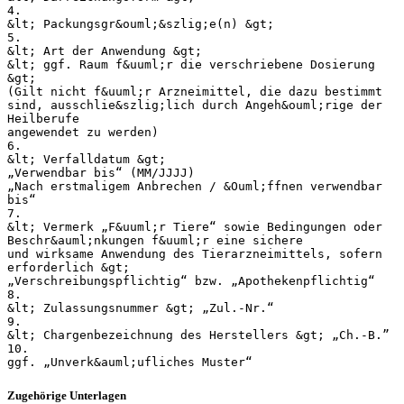
4.
&lt; Packungsgr&ouml;&szlig;e(n) &gt;
5.
&lt; Art der Anwendung &gt;
&lt; ggf. Raum f&uuml;r die verschriebene Dosierung
&gt;
(Gilt nicht f&uuml;r Arzneimittel, die dazu bestimmt
sind, ausschlie&szlig;lich durch Angeh&ouml;rige der
Heilberufe
angewendet zu werden)
6.
&lt; Verfalldatum &gt;
„Verwendbar bis“ (MM/JJJJ)
„Nach erstmaligem Anbrechen / &Ouml;ffnen verwendbar
bis“
7.
&lt; Vermerk „F&uuml;r Tiere“ sowie Bedingungen oder
Beschr&auml;nkungen f&uuml;r eine sichere
und wirksame Anwendung des Tierarzneimittels, sofern
erforderlich &gt;
„Verschreibungspflichtig“ bzw. „Apothekenpflichtig“
8.
&lt; Zulassungsnummer &gt; „Zul.-Nr.“
9.
&lt; Chargenbezeichnung des Herstellers &gt; „Ch.-B.”
10.
Zugehörige Unterlagen