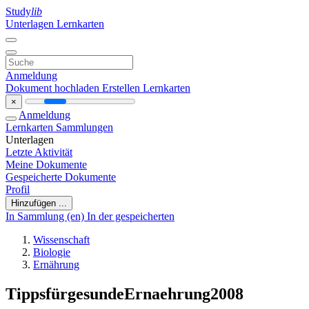
Study
lib
Unterlagen
Lernkarten
Anmeldung
Dokument hochladen
Erstellen Lernkarten
×
Anmeldung
Lernkarten
Sammlungen
Unterlagen
Letzte Aktivität
Meine Dokumente
Gespeicherte Dokumente
Profil
Hinzufügen ...
In Sammlung (en)
In der gespeicherten
Wissenschaft
Biologie
Ernährung
TippsfürgesundeErnaehrung2008