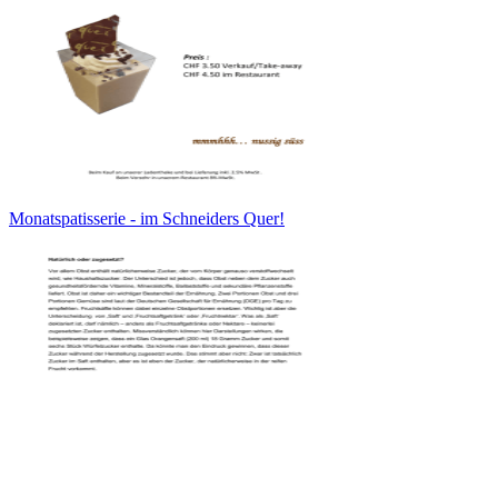
Monatspatisserie - im Schneiders Quer!