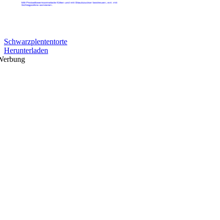
Schwarzplententorte
Herunterladen
Werbung