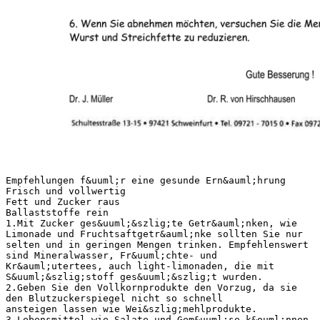
Empfehlungen f&uuml;r eine gesunde Ern&auml;hrung
Frisch und vollwertig
Fett und Zucker raus
Ballaststoffe rein
1.Mit Zucker ges&uuml;&szlig;te Getr&auml;nken, wie
Limonade und Fruchtsaftgetr&auml;nke sollten Sie nur
selten und in geringen Mengen trinken. Empfehlenswert
sind Mineralwasser, Fr&uuml;chte- und
Kr&auml;utertees, auch light-limonaden, die mit
S&uuml;&szlig;stoff ges&uuml;&szlig;t wurden.
2.Geben Sie den Vollkornprodukte den Vorzug, da sie
den Blutzuckerspiegel nicht so schnell
ansteigen lassen wie Wei&szlig;mehlprodukte.
3.Lebensmittel wie Salate und Gem&uuml;se k&ouml;nnen