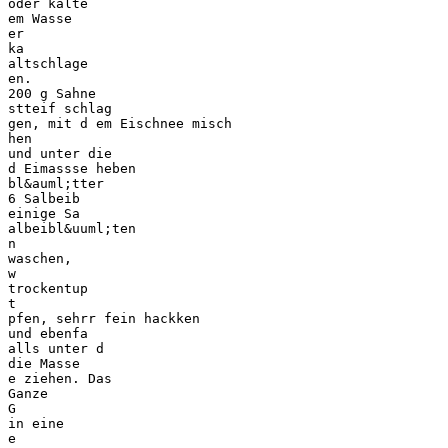
oder kalte
em Wasse
er
ka
altschlage
en.
200 g Sahne
stteif schlag
gen, mit d em Eischnee misch
hen
und unter die
d Eimassse heben
bl&auml;tter
6 Salbeib
einige Sa
albeibl&uuml;ten
n
waschen,
w
trockentup
t
pfen, sehrr fein hackken
und ebenfa
alls unter d
die Masse
e ziehen. Das
Ganze
G
in eine
e