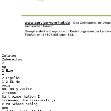
Zutaten
Zubereitun
Z
ng
2 Eier
e
2 Eigelbe
1-2 EL Ho
onig
80-100 g Zucker
Zitrone
Saft einer halben Z
trrennen, die Eiwei&szlig;e
e zu Schnee schlag
gen