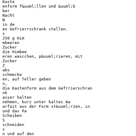
Kaste
enform f&uuml;llen und &uuml;b
ber
Nacht
N
in de
en Gefrierrschrank stellen.
s
250 g Him
mbeeren
Zucker
die Himbee
eren wascchen, p&uuml;rieren, mit
Zucker
Z
abs
schmecke
en, auf Teller geben
n,
die Kastenform aus dem Gefrrierschran
nk
asser halten
nehmen, kurz unter kaltes Wa
arfait aus der Form st&uuml;rzen, in
und das Pa
Scheiben
S
schneiden
s
n und auf den