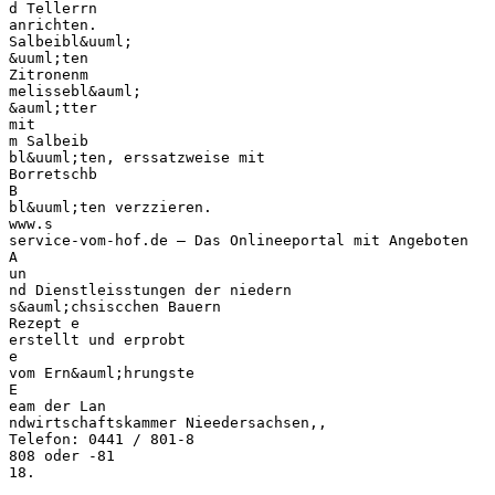
d Tellerrn
anrichten.
Salbeibl&uuml;
&uuml;ten
Zitronenm
melissebl&auml;
&auml;tter
mit
m Salbeib
bl&uuml;ten, erssatzweise mit
Borretschb
B
bl&uuml;ten verzzieren.
www.s
service-vom-hof.de – Das Onlineeportal mit Angeboten
A
un
nd Dienstleisstungen der niedern
s&auml;chsiscchen Bauern
Rezept e
erstellt und erprobt
e
vom Ern&auml;hrungste
E
eam der Lan
ndwirtschaftskammer Nieedersachsen,,
Telefon: 0441 / 801-8
808 oder -81