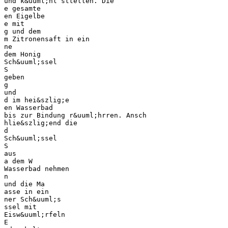
und k&uuml;hl sttellen. Die
e gesamte
en Eigelbe
e mit
g und dem
m Zitronensaft in ein
ne
dem Honig
Sch&uuml;ssel
S
geben
g
und
d im hei&szlig;e
en Wasserbad
bis zur Bindung r&uuml;hrren. Ansch
hlie&szlig;end die
d
Sch&uuml;ssel
S
aus
a dem W
Wasserbad nehmen
n
und die Ma
asse in ein
ner Sch&uuml;s
ssel mit
Eisw&uuml;rfeln
E