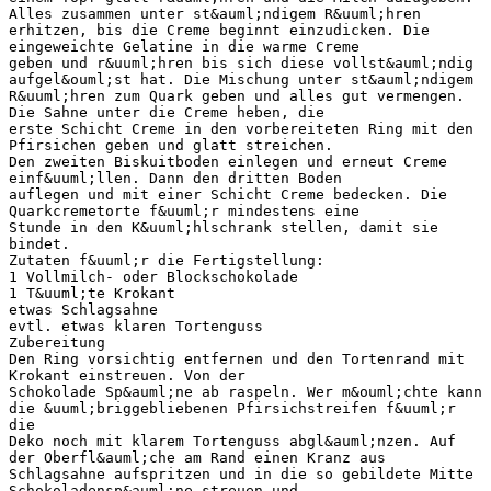
Alles zusammen unter st&auml;ndigem R&uuml;hren
erhitzen, bis die Creme beginnt einzudicken. Die
eingeweichte Gelatine in die warme Creme
geben und r&uuml;hren bis sich diese vollst&auml;ndig
aufgel&ouml;st hat. Die Mischung unter st&auml;ndigem
R&uuml;hren zum Quark geben und alles gut vermengen.
Die Sahne unter die Creme heben, die
erste Schicht Creme in den vorbereiteten Ring mit den
Pfirsichen geben und glatt streichen.
Den zweiten Biskuitboden einlegen und erneut Creme
einf&uuml;llen. Dann den dritten Boden
auflegen und mit einer Schicht Creme bedecken. Die
Quarkcremetorte f&uuml;r mindestens eine
Stunde in den K&uuml;hlschrank stellen, damit sie
bindet.
Zutaten f&uuml;r die Fertigstellung:
1 Vollmilch- oder Blockschokolade
1 T&uuml;te Krokant
etwas Schlagsahne
evtl. etwas klaren Tortenguss
Zubereitung
Den Ring vorsichtig entfernen und den Tortenrand mit
Krokant einstreuen. Von der
Schokolade Sp&auml;ne ab raspeln. Wer m&ouml;chte kann
die &uuml;briggebliebenen Pfirsichstreifen f&uuml;r
die
Deko noch mit klarem Tortenguss abgl&auml;nzen. Auf
der Oberfl&auml;che am Rand einen Kranz aus
Schlagsahne aufspritzen und in die so gebildete Mitte
Schokoladensp&auml;ne streuen und