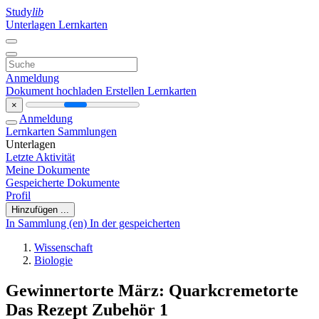
Study
lib
Unterlagen
Lernkarten
Anmeldung
Dokument hochladen
Erstellen Lernkarten
×
Anmeldung
Lernkarten
Sammlungen
Unterlagen
Letzte Aktivität
Meine Dokumente
Gespeicherte Dokumente
Profil
Hinzufügen ...
In Sammlung (en)
In der gespeicherten
Wissenschaft
Biologie
Gewinnertorte März: Quarkcremetorte
Das Rezept Zubehör 1