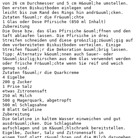
von 26 cm Durchmesser und 5 cm H&ouml;he umstellen.
Den ersten Biskuitboden einlegen und
leicht bis zum Rand des Rings hin andr&uuml;cken.
Zutaten f&uuml;r die Fr&uuml;chte
1 Glas oder Dose Pfirsiche (850 ml Inhalt)
Zubereitung
Die Dose bzw. das Glas Pfirsiche &ouml;ffnen und den
Saft ablaufen lassen. Die Pfirsiche in drei
Streifen schneiden und diese gro&szlig;z&uuml;gig auf
dem vorbereiteten Biskuitboden verteilen. Einige
Streifen f&uuml;r die Dekoration &uuml;brig lassen.
Tipp: Alternativ k&ouml;nnen auch Sauer- oder
S&uuml;&szlig;kirschen aus dem Glas verwendet werden
oder frische Fr&uuml;chte wenn Sie reif und weich
genug sind.
Zutaten f&uuml;r die Quarkcreme
4 Eigelbe
200 g Zucker
1 Prise Salz
etwas Zitronensaft
250 ml Milch
500 g Magerquark, abgetropft
500 ml Schlagsahne
8 Blatt Gelatine
Zubereitung
Die Gelatine in kaltem Wasser einweichen und gut
ausdr&uuml;cken. Die Schlagsahne
aufschlagen und im K&uuml;hlschrank bereitstellen.
Eigelbe, Zucker, Salz und Zitronensaft in
einem Topf glatt r&uuml;hren und die Milch dazugeben.