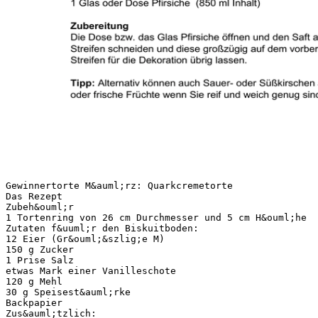
Gewinnertorte M&auml;rz: Quarkcremetorte
Das Rezept
Zubeh&ouml;r
1 Tortenring von 26 cm Durchmesser und 5 cm H&ouml;he
Zutaten f&uuml;r den Biskuitboden:
12 Eier (Gr&ouml;&szlig;e M)
150 g Zucker
1 Prise Salz
etwas Mark einer Vanilleschote
120 g Mehl
30 g Speisest&auml;rke
Backpapier
Zus&auml;tzlich: