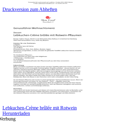
Druckversion zum Abheften
Lebkuchen-Crème brûlée mit Rotwein
Herunterladen
Werbung