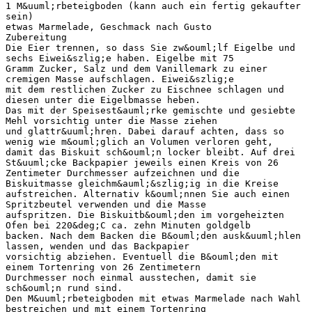
1 M&uuml;rbeteigboden (kann auch ein fertig gekaufter
sein)
etwas Marmelade, Geschmack nach Gusto
Zubereitung
Die Eier trennen, so dass Sie zw&ouml;lf Eigelbe und
sechs Eiwei&szlig;e haben. Eigelbe mit 75
Gramm Zucker, Salz und dem Vanillemark zu einer
cremigen Masse aufschlagen. Eiwei&szlig;e
mit dem restlichen Zucker zu Eischnee schlagen und
diesen unter die Eigelbmasse heben.
Das mit der Speisest&auml;rke gemischte und gesiebte
Mehl vorsichtig unter die Masse ziehen
und glattr&uuml;hren. Dabei darauf achten, dass so
wenig wie m&ouml;glich an Volumen verloren geht,
damit das Biskuit sch&ouml;n locker bleibt. Auf drei
St&uuml;cke Backpapier jeweils einen Kreis von 26
Zentimeter Durchmesser aufzeichnen und die
Biskuitmasse gleichm&auml;&szlig;ig in die Kreise
aufstreichen. Alternativ k&ouml;nnen Sie auch einen
Spritzbeutel verwenden und die Masse
aufspritzen. Die Biskuitb&ouml;den im vorgeheizten
Ofen bei 220&deg;C ca. zehn Minuten goldgelb
backen. Nach dem Backen die B&ouml;den ausk&uuml;hlen
lassen, wenden und das Backpapier
vorsichtig abziehen. Eventuell die B&ouml;den mit
einem Tortenring von 26 Zentimetern
Durchmesser noch einmal ausstechen, damit sie
sch&ouml;n rund sind.
Den M&uuml;rbeteigboden mit etwas Marmelade nach Wahl
bestreichen und mit einem Tortenring