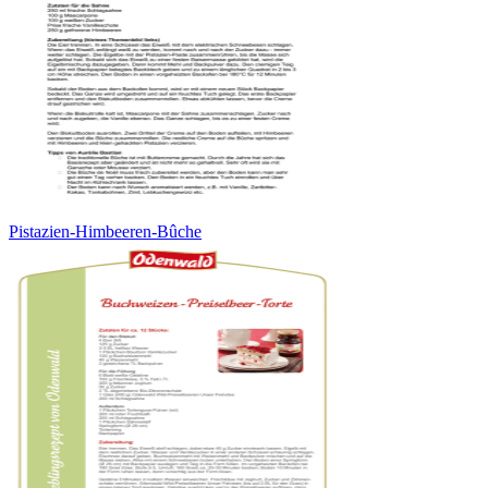
Pistazien-Himbeeren-Bûche