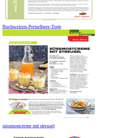
Buchweizen-Preiselbeer-Torte
süssmostcreme mit streusel