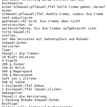
Kuchenmitte
einen Sch&ouml;pfl&ouml;ffel helle Creme geben, darauf
einen
Sch&ouml;pfl&ouml;ffel dunkle Creme, sodass die Creme
nach au&szlig;en
gedr&uuml;ckt wird. Die Cremes aber nicht
verstreichen. So
weiterverfahren, bis die Cremes aufgebraucht sind.
Torte k&uuml;hl
stellen.
Vor dem Servieren mit Sahnetupfern und Mikado-
St&auml;bchen
verzieren.
Tipp:
F&uuml;r die Cremes:
10 Blatt Gelatine
4 Eigelb
200 g Zucker
250 ml Milch
500 g Magerquark
250 g Mascarpone
Saft von 1 Zitrone
500 ml Sahne
1 Essl&ouml;ffel Kakao
1 Essl&ouml;ffel l&ouml;sliches
Kakaopulver
F&uuml;r die Verzierung:
1 Packung Mikado-St&auml;bchen
Buchtipp: