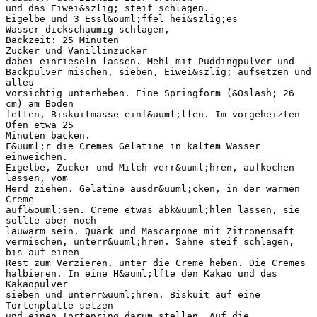
und das Eiwei&szlig; steif schlagen.
Eigelbe und 3 Essl&ouml;ffel hei&szlig;es
Wasser dickschaumig schlagen,
Backzeit: 25 Minuten
Zucker und Vanillinzucker
dabei einrieseln lassen. Mehl mit Puddingpulver und
Backpulver mischen, sieben, Eiwei&szlig; aufsetzen und
alles
vorsichtig unterheben. Eine Springform (&Oslash; 26
cm) am Boden
fetten, Biskuitmasse einf&uuml;llen. Im vorgeheizten
Ofen etwa 25
Minuten backen.
F&uuml;r die Cremes Gelatine in kaltem Wasser
einweichen.
Eigelbe, Zucker und Milch verr&uuml;hren, aufkochen
lassen, vom
Herd ziehen. Gelatine ausdr&uuml;cken, in der warmen
Creme
aufl&ouml;sen. Creme etwas abk&uuml;hlen lassen, sie
sollte aber noch
lauwarm sein. Quark und Mascarpone mit Zitronensaft
vermischen, unterr&uuml;hren. Sahne steif schlagen,
bis auf einen
Rest zum Verzieren, unter die Creme heben. Die Cremes
halbieren. In eine H&auml;lfte den Kakao und das
Kakaopulver
sieben und unterr&uuml;hren. Biskuit auf eine
Tortenplatte setzen
und einen Tortenring darum stellen. Auf die