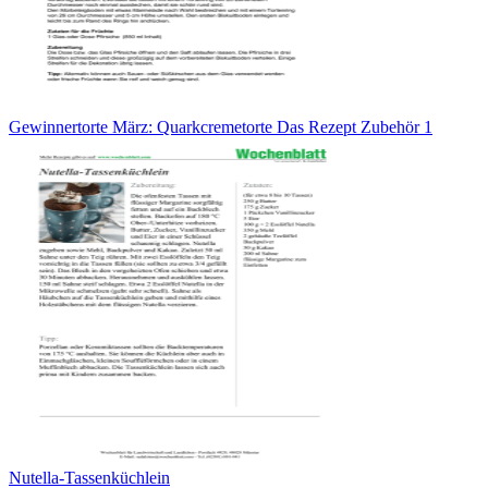
Gewinnertorte März: Quarkcremetorte Das Rezept Zubehör 1
Nutella-Tassenküchlein