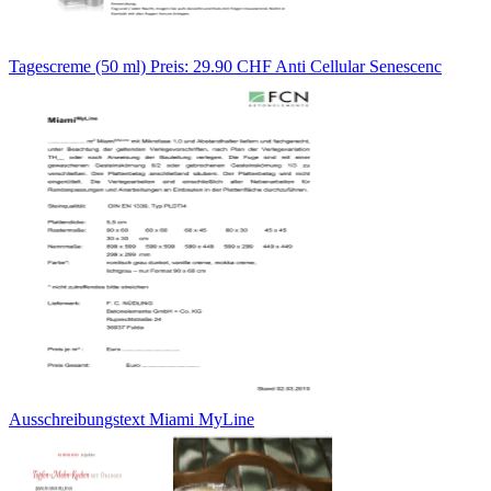
Tagescreme (50 ml) Preis: 29.90 CHF Anti Cellular Senescenc
Ausschreibungstext Miami MyLine