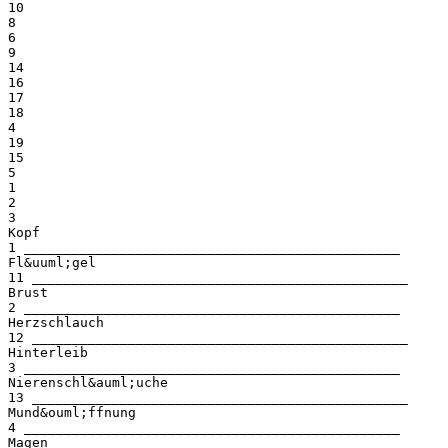
10
8
6
9
14
16
17
18
4
19
15
5
1
2
3
Kopf
1 _______________________________________________
Fl&uuml;gel
11 _______________________________________________
Brust
2 _______________________________________________
Herzschlauch
12 _______________________________________________
Hinterleib
3 _______________________________________________
Nierenschl&auml;uche
13 _______________________________________________
Mund&ouml;ffnung
4 _______________________________________________
Magen