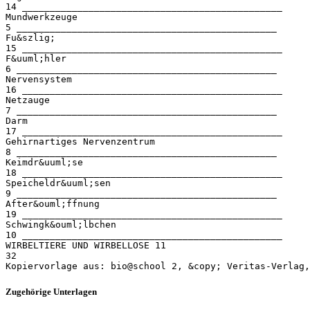
14 _______________________________________________
Mundwerkzeuge
5 _______________________________________________
Fu&szlig;
15 _______________________________________________
F&uuml;hler
6 _______________________________________________
Nervensystem
16 _______________________________________________
Netzauge
7 _______________________________________________
Darm
17 _______________________________________________
Gehirnartiges Nervenzentrum
8 _______________________________________________
Keimdr&uuml;se
18 _______________________________________________
Speicheldr&uuml;sen
9 _______________________________________________
After&ouml;ffnung
19 _______________________________________________
Schwingk&ouml;lbchen
10 _______________________________________________
WIRBELTIERE UND WIRBELLOSE 11
32
Zugehörige Unterlagen