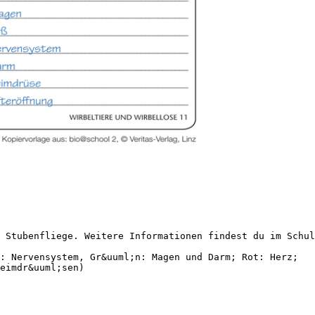
 Stubenfliege. Weitere Informationen findest du im Schul
: Nervensystem, Gr&uuml;n: Magen und Darm; Rot: Herz;
eimdr&uuml;sen)