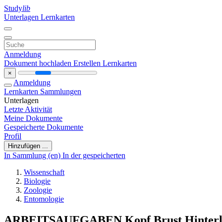
Study
lib
Unterlagen
Lernkarten
Anmeldung
Dokument hochladen
Erstellen Lernkarten
×
Anmeldung
Lernkarten
Sammlungen
Unterlagen
Letzte Aktivität
Meine Dokumente
Gespeicherte Dokumente
Profil
Hinzufügen ...
In Sammlung (en)
In der gespeicherten
Wissenschaft
Biologie
Zoologie
Entomologie
ARBEITSAUFGABEN Kopf Brust Hinterl