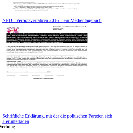
NPD - Verbotsverfahren 2016 – ein Medientagebuch
Schriftliche Erklärung, mit der die politischen Parteien sich
Herunterladen
Werbung