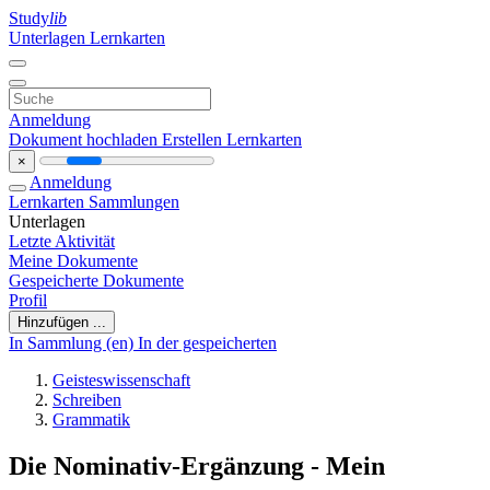
Study
lib
Unterlagen
Lernkarten
Anmeldung
Dokument hochladen
Erstellen Lernkarten
×
Anmeldung
Lernkarten
Sammlungen
Unterlagen
Letzte Aktivität
Meine Dokumente
Gespeicherte Dokumente
Profil
Hinzufügen ...
In Sammlung (en)
In der gespeicherten
Geisteswissenschaft
Schreiben
Grammatik
Die Nominativ-Ergänzung - Mein