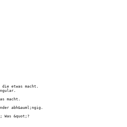
 die etwas macht.
ngular.
as macht.
nder abh&auml;ngig.
; Was &quot;?