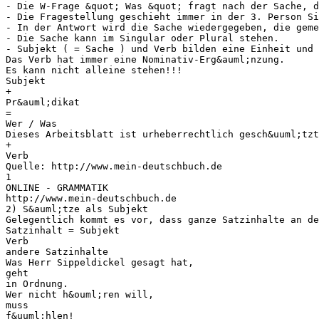
- Die W-Frage &quot; Was &quot; fragt nach der Sache, d
- Die Fragestellung geschieht immer in der 3. Person Si
- In der Antwort wird die Sache wiedergegeben, die geme
- Die Sache kann im Singular oder Plural stehen.
- Subjekt ( = Sache ) und Verb bilden eine Einheit und 
Das Verb hat immer eine Nominativ-Erg&auml;nzung.
Es kann nicht alleine stehen!!!
Subjekt
+
Pr&auml;dikat
=
Wer / Was
Dieses Arbeitsblatt ist urheberrechtlich gesch&uuml;tzt
+
Verb
Quelle: http://www.mein-deutschbuch.de
1
ONLINE - GRAMMATIK
http://www.mein-deutschbuch.de
2) S&auml;tze als Subjekt
Gelegentlich kommt es vor, dass ganze Satzinhalte an de
Satzinhalt = Subjekt
Verb
andere Satzinhalte
Was Herr Sippeldickel gesagt hat,
geht
in Ordnung.
Wer nicht h&ouml;ren will,
muss
f&uuml;hlen!