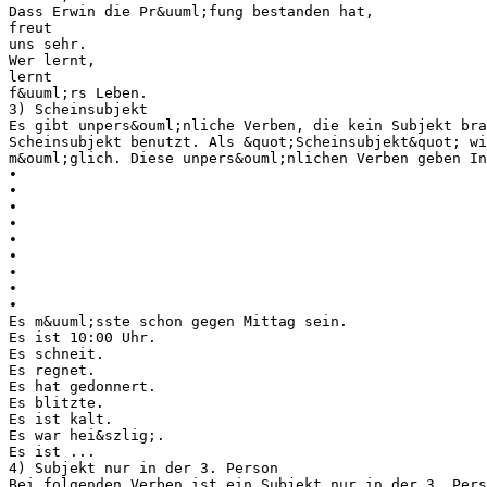
Dass Erwin die Pr&uuml;fung bestanden hat,
freut
uns sehr.
Wer lernt,
lernt
f&uuml;rs Leben.
3) Scheinsubjekt
Es gibt unpers&ouml;nliche Verben, die kein Subjekt bra
Scheinsubjekt benutzt. Als &quot;Scheinsubjekt&quot; wi
m&ouml;glich. Diese unpers&ouml;nlichen Verben geben I
•
•
•
•
•
•
•
•
•
Es m&uuml;sste schon gegen Mittag sein.
Es ist 10:00 Uhr.
Es schneit.
Es regnet.
Es hat gedonnert.
Es blitzte.
Es ist kalt.
Es war hei&szlig;.
Es ist ...
4) Subjekt nur in der 3. Person
Bei folgenden Verben ist ein Subjekt nur in der 3. Pers