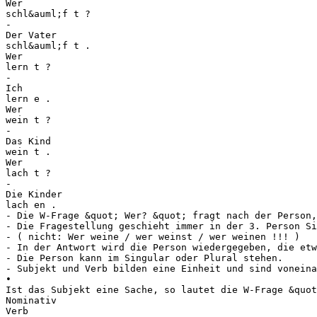
Wer
schl&auml;f t ?
-
Der Vater
schl&auml;f t .
Wer
lern t ?
-
Ich
lern e .
Wer
wein t ?
-
Das Kind
wein t .
Wer
lach t ?
-
Die Kinder
lach en .
- Die W-Frage &quot; Wer? &quot; fragt nach der Person,
- Die Fragestellung geschieht immer in der 3. Person Si
- ( nicht: Wer weine / wer weinst / wer weinen !!! )
- In der Antwort wird die Person wiedergegeben, die etw
- Die Person kann im Singular oder Plural stehen.
- Subjekt und Verb bilden eine Einheit und sind voneina
•
Ist das Subjekt eine Sache, so lautet die W-Frage &quot
Nominativ
Verb