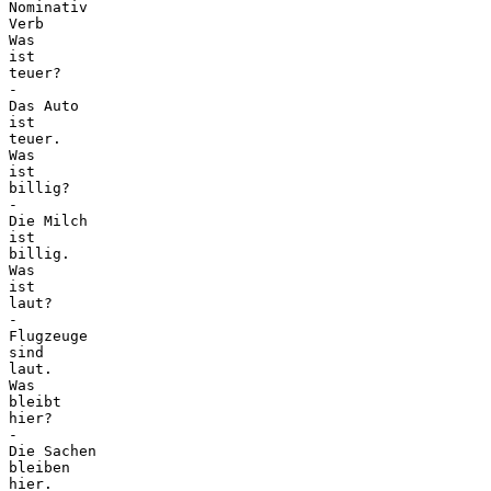
Nominativ
Verb
Was
ist
teuer?
-
Das Auto
ist
teuer.
Was
ist
billig?
-
Die Milch
ist
billig.
Was
ist
laut?
-
Flugzeuge
sind
laut.
Was
bleibt
hier?
-
Die Sachen
bleiben
hier.