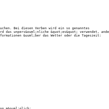
uchen. Bei diesen Verben wird ein so genanntes
rd das unpers&ouml;nliche &quot;es&quot; verwendet, ande
nformationen &uuml;ber das Wetter oder die Tageszeit:
on m&ouml;glich: