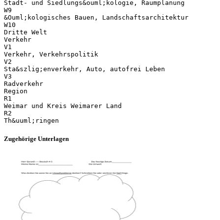
Stadt- und Siedlungs&ouml;kologie, Raumplanung
W9
&Ouml;kologisches Bauen, Landschaftsarchitektur
W10
Dritte Welt
Verkehr
V1
Verkehr, Verkehrspolitik
V2
Sta&szlig;enverkehr, Auto, autofrei Leben
V3
Radverkehr
Region
R1
Weimar und Kreis Weimarer Land
R2
Zugehörige Unterlagen