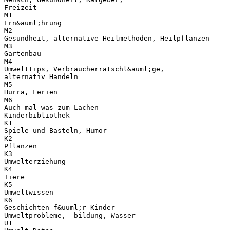
Freizeit
M1
Ern&auml;hrung
M2
Gesundheit, alternative Heilmethoden, Heilpflanzen
M3
Gartenbau
M4
Umwelttips, Verbraucherratschl&auml;ge,
alternativ Handeln
M5
Hurra, Ferien
M6
Auch mal was zum Lachen
Kinderbibliothek
K1
Spiele und Basteln, Humor
K2
Pflanzen
K3
Umwelterziehung
K4
Tiere
K5
Umweltwissen
K6
Geschichten f&uuml;r Kinder
Umweltprobleme, -bildung, Wasser
U1