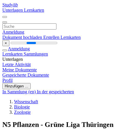
Study
lib
Unterlagen
Lernkarten
Anmeldung
Dokument hochladen
Erstellen Lernkarten
×
Anmeldung
Lernkarten
Sammlungen
Unterlagen
Letzte Aktivität
Meine Dokumente
Gespeicherte Dokumente
Profil
Hinzufügen ...
In Sammlung (en)
In der gespeicherten
Wissenschaft
Biologie
Zoologie
N5 Pflanzen - Grüne Liga Thüringen