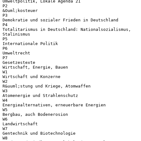
Umweltpolitik, Lokale Agenda 21
P2
&Ouml;kosteuer
P3
Demokratie und sozialer Frieden in Deutschland
P4
Totalitarismus in Deutschland: Nationalsozialismus,
Stalinismus
P5
Internationale Politik
P6
Umweltrecht
P7
Gesetzestexte
Wirtschaft, Energie, Bauen
W1
Wirtschaft und Konzerne
W2
R&uuml;stung und Kriege, Atomwaffen
W3
Atomenergie und Strahlenschutz
W4
Energiealternativen, erneuerbare Energien
W5
Bergbau, auch Bodenerosion
W6
Landwirtschaft
W7
Gentechnik und Biotechnologie
W8