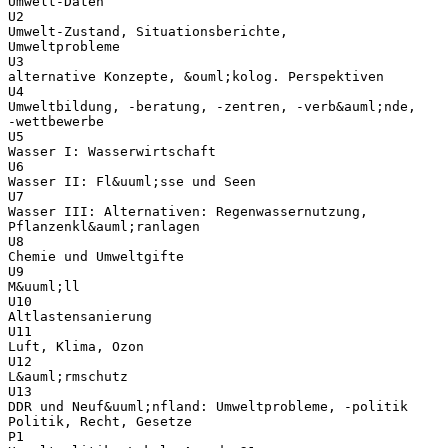
Umwelt-Daten
U2
Umwelt-Zustand, Situationsberichte,
Umweltprobleme
U3
alternative Konzepte, &ouml;kolog. Perspektiven
U4
Umweltbildung, -beratung, -zentren, -verb&auml;nde,
-wettbewerbe
U5
Wasser I: Wasserwirtschaft
U6
Wasser II: Fl&uuml;sse und Seen
U7
Wasser III: Alternativen: Regenwassernutzung,
Pflanzenkl&auml;ranlagen
U8
Chemie und Umweltgifte
U9
M&uuml;ll
U10
Altlastensanierung
U11
Luft, Klima, Ozon
U12
L&auml;rmschutz
U13
DDR und Neuf&uuml;nfland: Umweltprobleme, -politik
Politik, Recht, Gesetze
P1