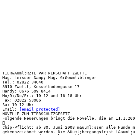
TIER&Auml;RZTE PARTNERSCHAFT ZWETTL
Mag. Leisser &amp; Mag. Gr&ouml;blinger
Tel.: 02822 34040
3910 Zwettl, Kesselbodengasse 17
Handy: 0676 509 8414
Mo/Di/Do/Fr.: 10-12 und 16-18 Uhr
Fax: 02822 53086
Sa: 10-12 Uhr
Email:
[email protected]
NOVELLE ZUM TIERSCHUTZGESETZ
Folgende Neuerungen bringt die Novelle, die am 11.1.20

Chip-Pflicht: ab 30. Juni 2008 m&uuml;ssen alle Hunde m
gekennzeichnet werden. Die &Uuml;bergangsfrist l&auml;