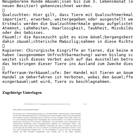
Neugeborene Hunde m&uuml;ssen bis zum 3. Lebensmonat (o
neuen Besitzer) gekennzeichnet werden.

Qualzuchten: Hier gilt, dass Tiere mit Qualzuchtmerkmal
importiert, erworben, weitergegeben oder ausgestellt we
Erstmals werden die Qualzuchtmerkmale genau aufgelistet
Atemnot, Lahmheiten, Haarlosigkeit, Taubheit, Missbildu
oder des Gebisses.
F&uuml;r die Rassezucht gibt es eine &Uuml;bergangsbest
dahin z&uuml;chterische Ma&szlig;nahmen in diese Richtu

Kupieren: Chirurgische Eingriffe an Tieren, die keine m
haben (ausgenommen Unfruchtbarmachung) waren bislang sc
weitet sich dieses Verbot auch auf das Ausstellen betro
das Verbringen dieser Tiere ins Ausland zum Zwecke dies

Kofferraum-Verk&auml;ufe: Der Handel mit Tieren an &oum
Handel im Umherfahren ist Verboten, wobei den &ouml;ffe
Zugehörige Unterlagen