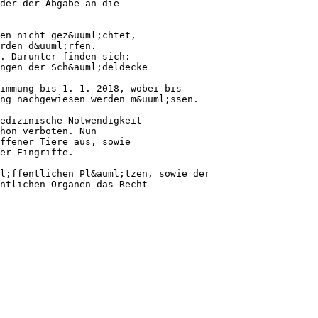
der der Abgabe an die
en nicht gez&uuml;chtet,
rden d&uuml;rfen.
. Darunter finden sich:
ngen der Sch&auml;deldecke
immung bis 1. 1. 2018, wobei bis
ng nachgewiesen werden m&uuml;ssen.
edizinische Notwendigkeit
hon verboten. Nun
ffener Tiere aus, sowie
er Eingriffe.
l;ffentlichen Pl&auml;tzen, sowie der
ntlichen Organen das Recht