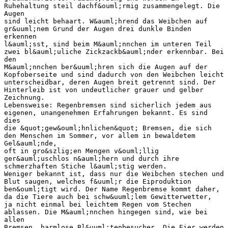
Ruhehaltung steil dachf&ouml;rmig zusammengelegt. Die
Augen
sind leicht behaart. W&auml;hrend das Weibchen auf
gr&uuml;nem Grund der Augen drei dunkle Binden
erkennen
l&auml;sst, sind beim M&auml;nnchen im unteren Teil
zwei bl&auml;uliche Zickzackb&auml;nder erkennbar. Bei
den
M&auml;nnchen ber&uuml;hren sich die Augen auf der
Kopfoberseite und sind dadurch von den Weibchen leicht
unterscheidbar, deren Augen breit getrennt sind. Der
Hinterleib ist von undeutlicher grauer und gelber
Zeichnung.
Lebensweise: Regenbremsen sind sicherlich jedem aus
eigenen, unangenehmen Erfahrungen bekannt. Es sind
dies
die &quot;gew&ouml;hnlichen&quot; Bremsen, die sich
den Menschen im Sommer, vor allem in bewaldetem
Gel&auml;nde,
oft in gro&szlig;en Mengen v&ouml;llig
ger&auml;uschlos n&auml;hern und durch ihre
schmerzhaften Stiche l&auml;stig werden.
Weniger bekannt ist, dass nur die Weibchen stechen und
Blut saugen, welches f&uuml;r die Eiproduktion
ben&ouml;tigt wird. Der Name Regenbremse kommt daher,
da die Tiere auch bei schw&uuml;lem Gewitterwetter,
ja nicht einmal bei leichtem Regen vom Stechen
ablassen. Die M&auml;nnchen hingegen sind, wie bei
allen
Bremsen, harmlose Bl&uuml;tenbesucher. Die Eier werden