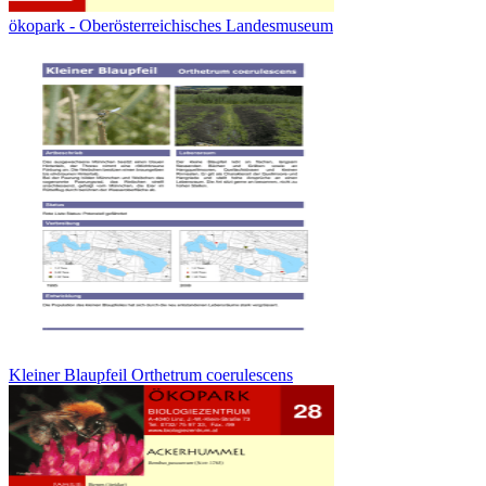
ökopark - Oberösterreichisches Landesmuseum
Kleiner Blaupfeil Orthetrum coerulescens