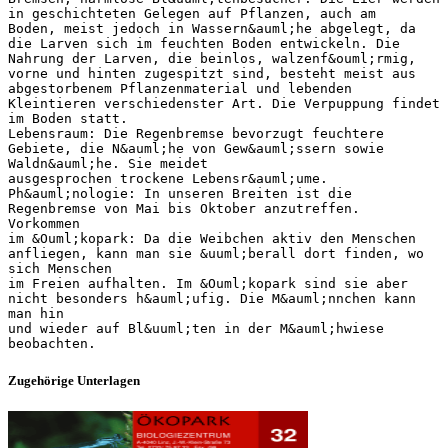
in geschichteten Gelegen auf Pflanzen, auch am
Boden, meist jedoch in Wassern&auml;he abgelegt, da
die Larven sich im feuchten Boden entwickeln. Die
Nahrung der Larven, die beinlos, walzenf&ouml;rmig,
vorne und hinten zugespitzt sind, besteht meist aus
abgestorbenem Pflanzenmaterial und lebenden
Kleintieren verschiedenster Art. Die Verpuppung findet
im Boden statt.
Lebensraum: Die Regenbremse bevorzugt feuchtere
Gebiete, die N&auml;he von Gew&auml;ssern sowie
Waldn&auml;he. Sie meidet
ausgesprochen trockene Lebensr&auml;ume.
Ph&auml;nologie: In unseren Breiten ist die
Regenbremse von Mai bis Oktober anzutreffen.
Vorkommen
im &Ouml;kopark: Da die Weibchen aktiv den Menschen
anfliegen, kann man sie &uuml;berall dort finden, wo
sich Menschen
im Freien aufhalten. Im &Ouml;kopark sind sie aber
nicht besonders h&auml;ufig. Die M&auml;nnchen kann
man hin
und wieder auf Bl&uuml;ten in der M&auml;hwiese
Zugehörige Unterlagen