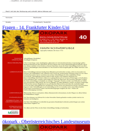
Fragen - 14. Frankfurter Kinder-Uni
ökopark - Oberösterreichisches Landesmuseum