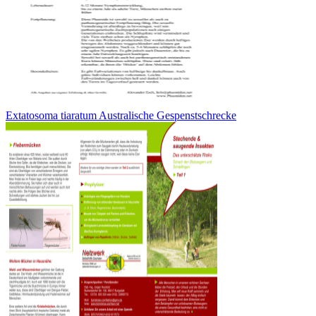
Extatosoma tiaratum Australische Gespenstschrecke