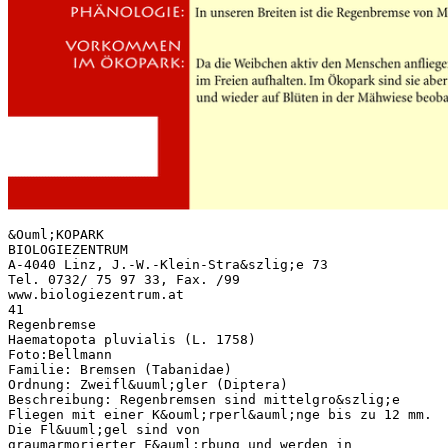
&Ouml;KOPARK
BIOLOGIEZENTRUM
A-4040 Linz, J.-W.-Klein-Stra&szlig;e 73
Tel. 0732/ 75 97 33, Fax. /99
www.biologiezentrum.at
41
Regenbremse
Haematopota pluvialis (L. 1758)
Foto:Bellmann
Familie: Bremsen (Tabanidae)
Ordnung: Zweifl&uuml;gler (Diptera)
Beschreibung: Regenbremsen sind mittelgro&szlig;e
Fliegen mit einer K&ouml;rperl&auml;nge bis zu 12 mm.
Die Fl&uuml;gel sind von
graumarmorierter F&auml;rbung und werden in