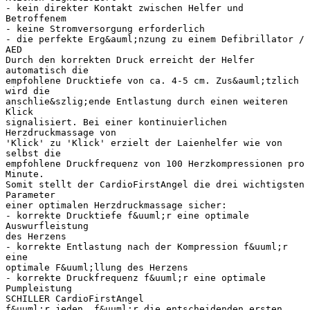
- kein direkter Kontakt zwischen Helfer und
Betroffenem
- keine Stromversorgung erforderlich
- die perfekte Erg&auml;nzung zu einem Defibrillator /
AED
Durch den korrekten Druck erreicht der Helfer
automatisch die
empfohlene Drucktiefe von ca. 4-5 cm. Zus&auml;tzlich
wird die
anschlie&szlig;ende Entlastung durch einen weiteren
Klick
signalisiert. Bei einer kontinuierlichen
Herzdruckmassage von
'Klick' zu 'Klick' erzielt der Laienhelfer wie von
selbst die
empfohlene Druckfrequenz von 100 Herzkompressionen pro
Minute.
Somit stellt der CardioFirstAngel die drei wichtigsten
Parameter
einer optimalen Herzdruckmassage sicher:
- korrekte Drucktiefe f&uuml;r eine optimale
Auswurfleistung
des Herzens
- korrekte Entlastung nach der Kompression f&uuml;r
eine
optimale F&uuml;llung des Herzens
- korrekte Druckfrequenz f&uuml;r eine optimale
Pumpleistung
SCHILLER CardioFirstAngel
f&uuml;r jeden, f&uuml;r die entscheidenden ersten