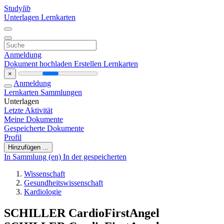
Study
lib
Unterlagen
Lernkarten
Anmeldung
Dokument hochladen
Erstellen Lernkarten
×
Anmeldung
Lernkarten
Sammlungen
Unterlagen
Letzte Aktivität
Meine Dokumente
Gespeicherte Dokumente
Profil
Hinzufügen ...
In Sammlung (en)
In der gespeicherten
Wissenschaft
Gesundheitswissenschaft
Kardiologie
SCHILLER CardioFirstAngel