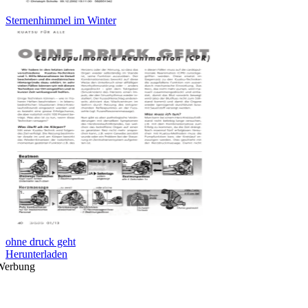
Sternenhimmel im Winter
ohne druck geht
Herunterladen
Werbung