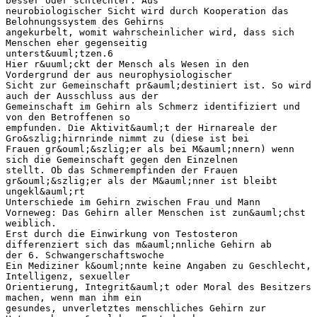
besser oder schlechter. Aus
neurobiologischer Sicht wird durch Kooperation das
Belohnungssystem des Gehirns
angekurbelt, womit wahrscheinlicher wird, dass sich
Menschen eher gegenseitig
unterst&uuml;tzen.6
Hier r&uuml;ckt der Mensch als Wesen in den
Vordergrund der aus neurophysiologischer
Sicht zur Gemeinschaft pr&auml;destiniert ist. So wird
auch der Ausschluss aus der
Gemeinschaft im Gehirn als Schmerz identifiziert und
von den Betroffenen so
empfunden. Die Aktivit&auml;t der Hirnareale der
Gro&szlig;hirnrinde nimmt zu (diese ist bei
Frauen gr&ouml;&szlig;er als bei M&auml;nnern) wenn
sich die Gemeinschaft gegen den Einzelnen
stellt. Ob das Schmerempfinden der Frauen
gr&ouml;&szlig;er als der M&auml;nner ist bleibt
ungekl&auml;rt
Unterschiede im Gehirn zwischen Frau und Mann
Vorneweg: Das Gehirn aller Menschen ist zun&auml;chst
weiblich.
Erst durch die Einwirkung von Testosteron
differenziert sich das m&auml;nnliche Gehirn ab
der 6. Schwangerschaftswoche
Ein Mediziner k&ouml;nnte keine Angaben zu Geschlecht,
Intelligenz, sexueller
Orientierung, Integrit&auml;t oder Moral des Besitzers
machen, wenn man ihm ein
gesundes, unverletztes menschliches Gehirn zur