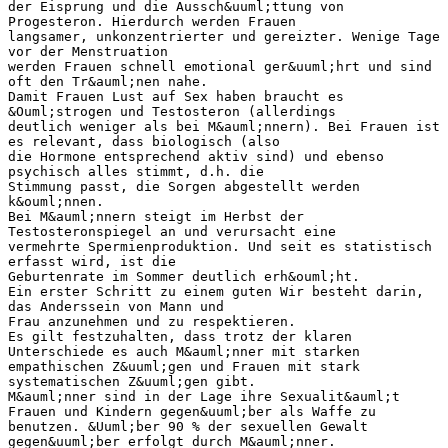
der Eisprung und die Aussch&uuml;ttung von
Progesteron. Hierdurch werden Frauen
langsamer, unkonzentrierter und gereizter. Wenige Tage
vor der Menstruation
werden Frauen schnell emotional ger&uuml;hrt und sind
oft den Tr&auml;nen nahe.
Damit Frauen Lust auf Sex haben braucht es
&Ouml;strogen und Testosteron (allerdings
deutlich weniger als bei M&auml;nnern). Bei Frauen ist
es relevant, dass biologisch (also
die Hormone entsprechend aktiv sind) und ebenso
psychisch alles stimmt, d.h. die
Stimmung passt, die Sorgen abgestellt werden
k&ouml;nnen.
Bei M&auml;nnern steigt im Herbst der
Testosteronspiegel an und verursacht eine
vermehrte Spermienproduktion. Und seit es statistisch
erfasst wird, ist die
Geburtenrate im Sommer deutlich erh&ouml;ht.
Ein erster Schritt zu einem guten Wir besteht darin,
das Anderssein von Mann und
Frau anzunehmen und zu respektieren.
Es gilt festzuhalten, dass trotz der klaren
Unterschiede es auch M&auml;nner mit starken
empathischen Z&uuml;gen und Frauen mit stark
systematischen Z&uuml;gen gibt.
M&auml;nner sind in der Lage ihre Sexualit&auml;t
Frauen und Kindern gegen&uuml;ber als Waffe zu
benutzen. &Uuml;ber 90 % der sexuellen Gewalt
gegen&uuml;ber erfolgt durch M&auml;nner.