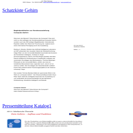
Schatzkiste Gehirn
Pressemitteilung Katalog1