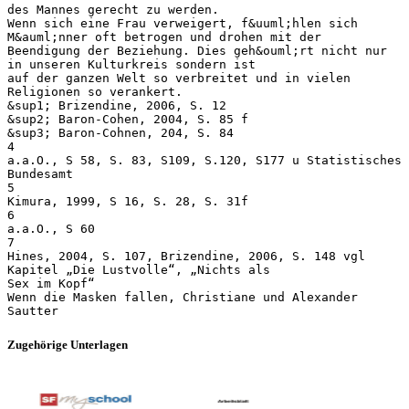
des Mannes gerecht zu werden.
Wenn sich eine Frau verweigert, f&uuml;hlen sich
M&auml;nner oft betrogen und drohen mit der
Beendigung der Beziehung. Dies geh&ouml;rt nicht nur
in unseren Kulturkreis sondern ist
auf der ganzen Welt so verbreitet und in vielen
Religionen so verankert.
&sup1; Brizendine, 2006, S. 12
&sup2; Baron-Cohen, 2004, S. 85 f
&sup3; Baron-Cohnen, 204, S. 84
4
a.a.O., S 58, S. 83, S109, S.120, S177 u Statistisches
Bundesamt
5
Kimura, 1999, S 16, S. 28, S. 31f
6
a.a.O., S 60
7
Hines, 2004, S. 107, Brizendine, 2006, S. 148 vgl
Kapitel „Die Lustvolle“, „Nichts als
Sex im Kopf“
Wenn die Masken fallen, Christiane und Alexander
Zugehörige Unterlagen