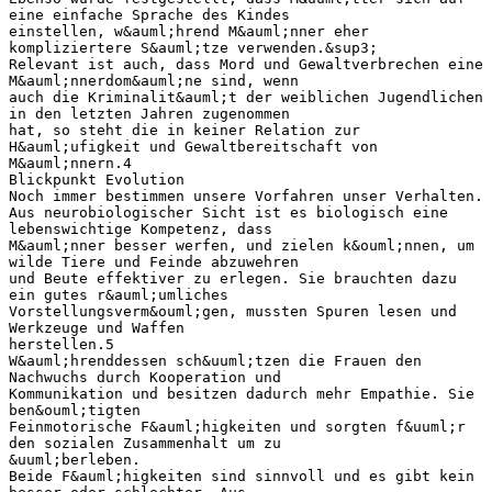
eine einfache Sprache des Kindes
einstellen, w&auml;hrend M&auml;nner eher
kompliziertere S&auml;tze verwenden.&sup3;
Relevant ist auch, dass Mord und Gewaltverbrechen eine
M&auml;nnerdom&auml;ne sind, wenn
auch die Kriminalit&auml;t der weiblichen Jugendlichen
in den letzten Jahren zugenommen
hat, so steht die in keiner Relation zur
H&auml;ufigkeit und Gewaltbereitschaft von
M&auml;nnern.4
Blickpunkt Evolution
Noch immer bestimmen unsere Vorfahren unser Verhalten.
Aus neurobiologischer Sicht ist es biologisch eine
lebenswichtige Kompetenz, dass
M&auml;nner besser werfen, und zielen k&ouml;nnen, um
wilde Tiere und Feinde abzuwehren
und Beute effektiver zu erlegen. Sie brauchten dazu
ein gutes r&auml;umliches
Vorstellungsverm&ouml;gen, mussten Spuren lesen und
Werkzeuge und Waffen
herstellen.5
W&auml;hrenddessen sch&uuml;tzen die Frauen den
Nachwuchs durch Kooperation und
Kommunikation und besitzen dadurch mehr Empathie. Sie
ben&ouml;tigten
Feinmotorische F&auml;higkeiten und sorgten f&uuml;r
den sozialen Zusammenhalt um zu
&uuml;berleben.
Beide F&auml;higkeiten sind sinnvoll und es gibt kein