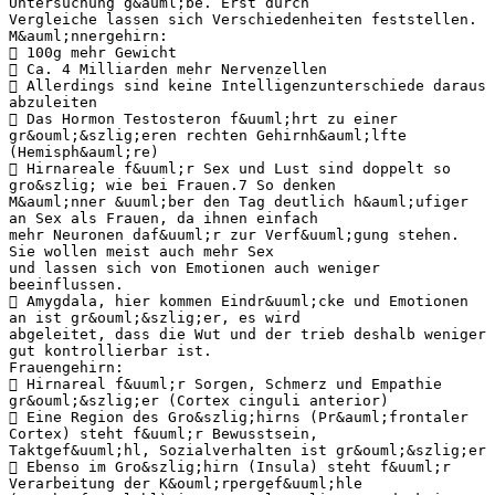
Untersuchung g&auml;be. Erst durch
Vergleiche lassen sich Verschiedenheiten feststellen.
M&auml;nnergehirn:
 100g mehr Gewicht
 Ca. 4 Milliarden mehr Nervenzellen
 Allerdings sind keine Intelligenzunterschiede daraus
abzuleiten
 Das Hormon Testosteron f&uuml;hrt zu einer
gr&ouml;&szlig;eren rechten Gehirnh&auml;lfte
(Hemisph&auml;re)
 Hirnareale f&uuml;r Sex und Lust sind doppelt so
gro&szlig; wie bei Frauen.7 So denken
M&auml;nner &uuml;ber den Tag deutlich h&auml;ufiger
an Sex als Frauen, da ihnen einfach
mehr Neuronen daf&uuml;r zur Verf&uuml;gung stehen.
Sie wollen meist auch mehr Sex
und lassen sich von Emotionen auch weniger
beeinflussen.
 Amygdala, hier kommen Eindr&uuml;cke und Emotionen
an ist gr&ouml;&szlig;er, es wird
abgeleitet, dass die Wut und der trieb deshalb weniger
gut kontrollierbar ist.
Frauengehirn:
 Hirnareal f&uuml;r Sorgen, Schmerz und Empathie
gr&ouml;&szlig;er (Cortex cinguli anterior)
 Eine Region des Gro&szlig;hirns (Pr&auml;frontaler
Cortex) steht f&uuml;r Bewusstsein,
Taktgef&uuml;hl, Sozialverhalten ist gr&ouml;&szlig;er
 Ebenso im Gro&szlig;hirn (Insula) steht f&uuml;r
Verarbeitung der K&ouml;rpergef&uuml;hle