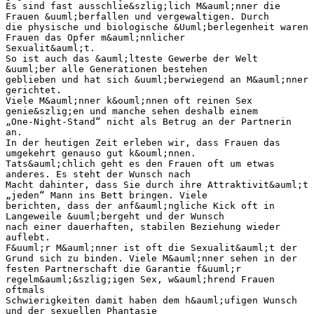
Es sind fast ausschlie&szlig;lich M&auml;nner die
Frauen &uuml;berfallen und vergewaltigen. Durch
die physische und biologische &Uuml;berlegenheit waren
Frauen das Opfer m&auml;nnlicher
Sexualit&auml;t.
So ist auch das &auml;lteste Gewerbe der Welt
&uuml;ber alle Generationen bestehen
geblieben und hat sich &uuml;berwiegend an M&auml;nner
gerichtet.
Viele M&auml;nner k&ouml;nnen oft reinen Sex
genie&szlig;en und manche sehen deshalb einem
„One-Night-Stand“ nicht als Betrug an der Partnerin
an.
In der heutigen Zeit erleben wir, dass Frauen das
umgekehrt genauso gut k&ouml;nnen.
Tats&auml;chlich geht es den Frauen oft um etwas
anderes. Es steht der Wunsch nach
Macht dahinter, dass Sie durch ihre Attraktivit&auml;t
„jeden“ Mann ins Bett bringen. Viele
berichten, dass der anf&auml;ngliche Kick oft in
Langeweile &uuml;bergeht und der Wunsch
nach einer dauerhaften, stabilen Beziehung wieder
auflebt.
F&uuml;r M&auml;nner ist oft die Sexualit&auml;t der
Grund sich zu binden. Viele M&auml;nner sehen in der
festen Partnerschaft die Garantie f&uuml;r
regelm&auml;&szlig;igen Sex, w&auml;hrend Frauen
oftmals
Schwierigkeiten damit haben dem h&auml;ufigen Wunsch
und der sexuellen Phantasie