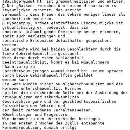
(Bauchgef&uuml;hl) ist gr&ouml;&szlig;er und aktiver.
 Der „Balken“ zwischen den beiden Hirnarealen ist
st&auml;rker vernetzt, das spricht
daf&uuml;r, dass Frauen das Gehirn weniger linear als
ganzheitlich benutzen.
 Hypocampus, ordnet eintreffende Eindr&uuml;cke ist
gr&ouml;&szlig;er, bedeutet, dass sie
emotional pr&auml;gende Ereignisse besser erinnern,
somit auch Verletzungen und
romantische Erlebnisse detailhafter gespeichert
werden.
Die Sprache wird bei beiden Geschlechtern durch die
linke Gehirnh&auml;lfte gesteuert.
Wird diese durch einen Schlaganfall
beeintr&auml;chtigt, kommt es bei M&auml;nnern
h&auml;ufig zu
Sprachst&ouml;rungen w&auml;hrend bei Frauen Sprache
durch beide Gehirnh&auml;lften gebildet
werden kann.
Die Gene wurden bisher &uuml;bersch&auml;tzt und die
Hormone untersch&auml;tzt. Hormone
spielen die entscheidende Rolle bei der Ausbildung der
prim&auml;ren und sekund&auml;ren
Geschlechtsorgane und der geschlechtsspezifischen
Entwicklung des Gehirns und
der damit verbundenen Verhaltensweisen.
&Ouml;strogen und Progesteron
Wie Hormone zu den Unterschieden beitragen
In den ersten 2 Wochen des Zyklus entspannte
Hormonproduktion, danach erfolgt