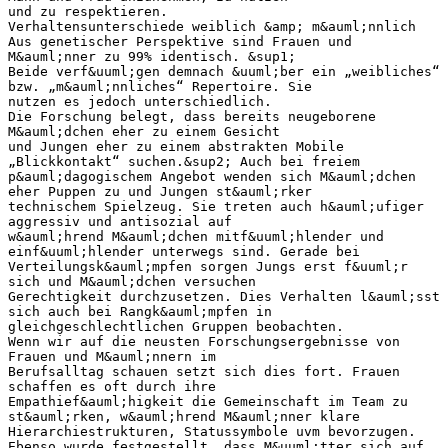
und zu respektieren.
Verhaltensunterschiede weiblich &amp; m&auml;nnlich
Aus genetischer Perspektive sind Frauen und
M&auml;nner zu 99% identisch. &sup1;
Beide verf&uuml;gen demnach &uuml;ber ein „weibliches“
bzw. „m&auml;nnliches“ Repertoire. Sie
nutzen es jedoch unterschiedlich.
Die Forschung belegt, dass bereits neugeborene
M&auml;dchen eher zu einem Gesicht
und Jungen eher zu einem abstrakten Mobile
„Blickkontakt“ suchen.&sup2; Auch bei freiem
p&auml;dagogischem Angebot wenden sich M&auml;dchen
eher Puppen zu und Jungen st&auml;rker
technischem Spielzeug. Sie treten auch h&auml;ufiger
aggressiv und antisozial auf
w&auml;hrend M&auml;dchen mitf&uuml;hlender und
einf&uuml;hlender unterwegs sind. Gerade bei
Verteilungsk&auml;mpfen sorgen Jungs erst f&uuml;r
sich und M&auml;dchen versuchen
Gerechtigkeit durchzusetzen. Dies Verhalten l&auml;sst
sich auch bei Rangk&auml;mpfen in
gleichgeschlechtlichen Gruppen beobachten.
Wenn wir auf die neusten Forschungsergebnisse von
Frauen und M&auml;nnern im
Berufsalltag schauen setzt sich dies fort. Frauen
schaffen es oft durch ihre
Empathief&auml;higkeit die Gemeinschaft im Team zu
st&auml;rken, w&auml;hrend M&auml;nner klare
Hierarchiestrukturen, Statussymbole uvm bevorzugen.
Ebenso wurde festgestellt, dass M&uuml;tter sich auf