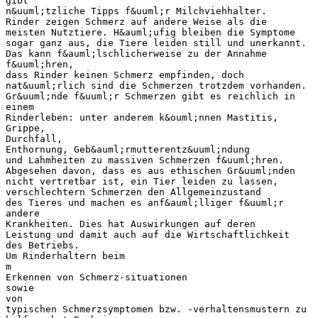
gibt
n&uuml;tzliche Tipps f&uuml;r Milchviehhalter.
Rinder zeigen Schmerz auf andere Weise als die
meisten Nutztiere. H&auml;ufig bleiben die Symptome
sogar ganz aus, die Tiere leiden still und unerkannt.
Das kann f&auml;lschlicherweise zu der Annahme
f&uuml;hren,
dass Rinder keinen Schmerz empfinden, doch
nat&uuml;rlich sind die Schmerzen trotzdem vorhanden.
Gr&uuml;nde f&uuml;r Schmerzen gibt es reichlich in
einem
Rinderleben: unter anderem k&ouml;nnen Mastitis,
Grippe,
Durchfall,
Enthornung, Geb&auml;rmutterentz&uuml;ndung
und Lahmheiten zu massiven Schmerzen f&uuml;hren.
Abgesehen davon, dass es aus ethischen Gr&uuml;nden
nicht vertretbar ist, ein Tier leiden zu lassen,
verschlechtern Schmerzen den Allgemeinzustand
des Tieres und machen es anf&auml;lliger f&uuml;r
andere
Krankheiten. Dies hat Auswirkungen auf deren
Leistung und damit auch auf die Wirtschaftlichkeit
des Betriebs.
Um Rinderhaltern beim
m
Erkennen von Schmerz-situationen
sowie
von
typischen Schmerzsymptomen bzw. -verhaltensmustern zu