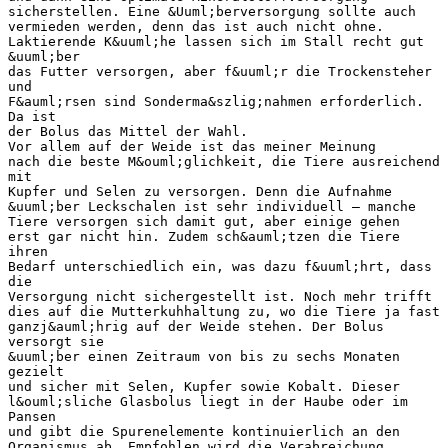
sicherstellen. Eine &Uuml;berversorgung sollte auch
vermieden werden, denn das ist auch nicht ohne.
Laktierende K&uuml;he lassen sich im Stall recht gut
&uuml;ber
das Futter versorgen, aber f&uuml;r die Trockensteher
und
F&auml;rsen sind Sonderma&szlig;nahmen erforderlich.
Da ist
der Bolus das Mittel der Wahl.
Vor allem auf der Weide ist das meiner Meinung
nach die beste M&ouml;glichkeit, die Tiere ausreichend
mit
Kupfer und Selen zu versorgen. Denn die Aufnahme
&uuml;ber Leckschalen ist sehr individuell – manche
Tiere versorgen sich damit gut, aber einige gehen
erst gar nicht hin. Zudem sch&auml;tzen die Tiere
ihren
Bedarf unterschiedlich ein, was dazu f&uuml;hrt, dass
die
Versorgung nicht sichergestellt ist. Noch mehr trifft
dies auf die Mutterkuhhaltung zu, wo die Tiere ja fast
ganzj&auml;hrig auf der Weide stehen. Der Bolus
versorgt sie
&uuml;ber einen Zeitraum von bis zu sechs Monaten
gezielt
und sicher mit Selen, Kupfer sowie Kobalt. Dieser
l&ouml;sliche Glasbolus liegt in der Haube oder im
Pansen
und gibt die Spurenelemente kontinuierlich an den
Organismus ab. Empfohlen wird die Verabreichung