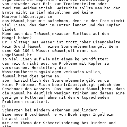
von entweder zwei Boli zum Trockenstellen oder
zwei zum Weideaustrieb. Weiterhin sollte man bei der
Ernte nicht zu tief m&auml;hen und keine
Maulwurfsh&uuml;gel in
das M&auml;hgut mit aufnehmen, denn in der Erde steckt
viel Eisen, das dann im Futter landet und das Kupfer
bindet.
Kann auch das Tr&auml;nkwasser Einfluss auf den
Mangel haben?
Dr. Holsteg: Das Wasser ist trotz hoher Eisengehalte
kein Grund f&uuml;r einen Spurenelementmangel. Wenn
eine Kuh 100 l Wasser s&auml;uft nimmt sie
ungef&auml;hr
so viel Eisen auf wie mit einem kg Grundfutter:
das reicht nicht aus, um Probleme mit Kupfer zu
verursachen. Hersteller, die
WasseraufbereitungsAnlagen verkaufen wollen,
f&uuml;hren dies gerne an,
aber hinsichtlich der Spurenelemente gibt es da
keine Probleme. Eisen beeintr&auml;chtigt jedoch den
Geschmack des Wassers. Das kann dazu f&uuml;hren, dass
die K&uuml;he deutlich weniger trinken und daraus eine
geringere Futteraufnahme mit den entsprechenden
Problemen resultiert.
❑
Schmerzen bei Rindern erkennen und lindern
Eine neue Brosch&uuml;re von Boehringer Ingelheim
befasst sich
mit dem Thema der Schmerzlinderung bei Rindern und