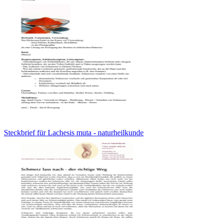
Steckbrief für Lachesis muta - naturheilkunde