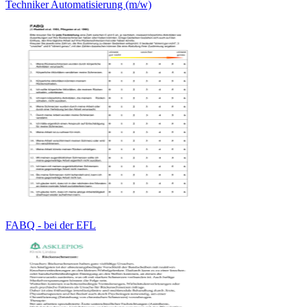
Techniker Automatisierung (m/w)
FABQ - bei der EFL