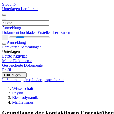
Study
lib
Unterlagen
Lernkarten
Anmeldung
Dokument hochladen
Erstellen Lernkarten
×
Anmeldung
Lernkarten
Sammlungen
Unterlagen
Letzte Aktivität
Meine Dokumente
Gespeicherte Dokumente
Profil
Hinzufügen ...
In Sammlung (en)
In der gespeicherten
Wissenschaft
Physik
Elektrodynamik
Magnetismus
Grundlagen der kontaktlosen Energieüber