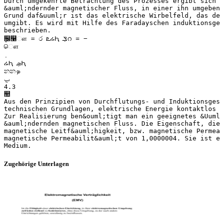
Durch umgekehrte Betrachtung des Prozesses ergibt sich 
&auml;ndernder magnetischer Fluss, in einer ihn umgebe
Grund daf&uuml;r ist das elektrische Wirbelfeld, das de
umgibt. Es wird mit Hilfe des Faradayschen induktionsge
beschrieben.
ܷ௜௡ௗ = ර ‫ܧ‬ሬԦ ݀‫ݏ‬റ = −
ௌ
ሬԦ ݀‫ܣ‬Ԧ
නන‫ܤ‬
4.3
஺
Aus den Prinzipien von Durchflutungs- und Induktionsges
technischen Grundlagen, elektrische Energie kontaktlos 
Zur Realisierung ben&ouml;tigt man ein geeignetes &Uuml
&auml;ndernden magnetischen Fluss. Die Eigenschaft, die
magnetische Leitf&auml;higkeit, bzw. magnetische Permea
magnetische Permeabilit&auml;t von 1,0000004. Sie ist e
Zugehörige Unterlagen