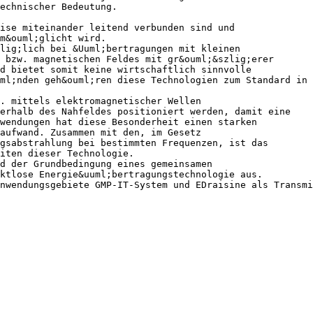
echnischer Bedeutung.
ise miteinander leitend verbunden sind und
m&ouml;glicht wird.
zlig;lich bei &Uuml;bertragungen mit kleinen
 bzw. magnetischen Feldes mit gr&ouml;&szlig;erer
d bietet somit keine wirtschaftlich sinnvolle
ml;nden geh&ouml;ren diese Technologien zum Standard in
. mittels elektromagnetischer Wellen
;erhalb des Nahfeldes positioniert werden, damit eine
wendungen hat diese Besonderheit einen starken
aufwand. Zusammen mit den, im Gesetz
gsabstrahlung bei bestimmten Frequenzen, ist das
iten dieser Technologie.
d der Grundbedingung eines gemeinsamen
ktlose Energie&uuml;bertragungstechnologie aus.
nwendungsgebiete GMP-IT-System und EDraisine als Transmi