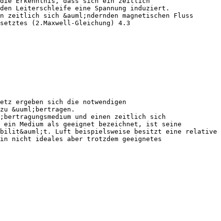
die Erkenntnis, dass sich ein zeitlich
nden Leiterschleife eine Spannung induziert.
n zeitlich sich &auml;ndernden magnetischen Fluss
setztes (2.Maxwell-Gleichung) 4.3
etz ergeben sich die notwendigen
zu &uuml;bertragen.
;bertragungsmedium und einen zeitlich sich
 ein Medium als geeignet bezeichnet, ist seine
bilit&auml;t. Luft beispielsweise besitzt eine relative
in nicht ideales aber trotzdem geeignetes