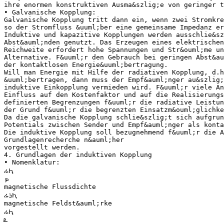
ihre enormen konstruktiven Ausma&szlig;e von geringer t
• Galvanische Kopplung:
Galvanische Kopplung tritt dann ein, wenn zwei Stromkre
so der Stromfluss &uuml;ber eine gemeinsame Impedanz er
Induktive und kapazitive Kopplungen werden ausschlie&s
Abst&auml;nden genutzt. Das Erzeugen eines elektrischen
Reichweite erfordert hohe Spannungen und Str&ouml;me un
Alternative. F&uuml;r den Gebrauch bei geringen Abst&au
der kontaktlosen Energie&uuml;bertragung.
Will man Energie mit Hilfe der radiativen Kopplung, d.h
&uuml;bertragen, dann muss der Empf&auml;nger au&szlig
induktive Einkopplung vermieden wird. F&uuml;r viele An
Einfluss auf den Kostenfaktor und auf die Realisierungs
definierten Begrenzungen f&uuml;r die radiative Leistun
der Grund f&uuml;r die begrenzten Einsatzm&ouml;glichke
Da die galvanische Kopplung schlie&szlig;t sich aufgrun
Potentials zwischen Sender und Empf&auml;nger als konta
Die induktive Kopplung soll bezugnehmend f&uuml;r die A
Grundlagenrecherche n&auml;her
vorgestellt werden.
4. Grundlagen der induktiven Kopplung
• Nomenklatur:
ሬԦ
‫ܤ‬
magnetische Flussdichte
ሬ‫ܪ‬Ԧ
magnetische Feldst&auml;rke
ሬԦ
‫ܧ‬