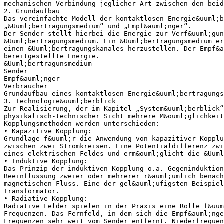
mechanischen Verbindung jeglicher Art zwischen den beid
2. Grundaufbau
Das vereinfachte Modell der kontaktlosen Energie&uuml;b
„&Uuml;bertragungsmedium“ und „Empf&auml;nger“.
Der Sender stellt hierbei die Energie zur Verf&uuml;gu
&Uuml;bertragungsmedium. Ein &Uuml;bertragungsmedium er
einen &Uuml;bertragungskanales herzustellen. Der Empf&a
bereitgestellte Energie.
&Uuml;bertragunsmedium
Sender
Empf&auml;nger
Verbraucher
Grundaufbau eines kontaktlosen Energie&uuml;bertragungs
3. Technologie&uuml;berblick
Zur Realisierung, der im Kapitel „System&uuml;berblick“
physikalisch-technischer Sicht mehrere M&ouml;glichkeit
Kopplungsmethoden werden unterschieden:
• Kapazitive Kopplung:
Grundlage f&uuml;r die Anwendung von kapazitiver Kopplu
zwischen zwei Stromkreisen. Eine Potentialdifferenz zwi
eines elektrischen Feldes und erm&ouml;glicht die &Uuml
• Induktive Kopplung:
Das Prinzip der induktiven Kopplung o.a. Gegeninduktion
Beeinflussung zweier oder mehrerer r&auml;umlich benac
magnetischen Fluss. Eine der gel&auml;ufigsten Beispiel
Transformator.
• Radiative Kopplung:
Radiative Felder spielen in der Praxis eine Rolle f&uum
Frequenzen. Das Fernfeld, in dem sich die Empf&auml;nge
Frequenzen sehr weit vom Sender entfernt. Niederfrequen