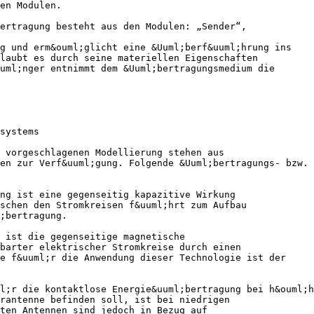
en Modulen.
ertragung besteht aus den Modulen: „Sender“,
ng und erm&ouml;glicht eine &Uuml;berf&uuml;hrung ins
laubt es durch seine materiellen Eigenschaften
uml;nger entnimmt dem &Uuml;bertragungsmedium die
systems
 vorgeschlagenen Modellierung stehen aus
en zur Verf&uuml;gung. Folgende &Uuml;bertragungs- bzw.
ng ist eine gegenseitig kapazitive Wirkung
schen den Stromkreisen f&uuml;hrt zum Aufbau
;bertragung.
 ist die gegenseitige magnetische
hbarter elektrischer Stromkreise durch einen
e f&uuml;r die Anwendung dieser Technologie ist der
l;r die kontaktlose Energie&uuml;bertragung bei h&ouml;h
rantenne befinden soll, ist bei niedrigen
ten Antennen sind jedoch in Bezug auf