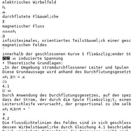
elektrisches Wirbelfeld
Ԧ
‫ܣ‬
durchflutete Fl&auml;che
߶
magnetischer Fluss
ሬሬሬሬԦ
infinitesimales, orientiertes Teilst&uuml;ck einer gesc
magnetischen Feldes
innerhalb der geschlossenen Kurve S flie&szlig;ender St
ܷ௜௡ௗ induzierte Spannung
• Theoretische Grundlagen:
„In der Umgebung stromdurchflossener Leiter und Spulen 
Diese Grundaussage wird anhand des Durchflutungsgesetzt
ሬԦ ݀‫ݏ‬റ = ‫ܫ‬
ර‫ܪ‬
4.1
ௌ
Durch Anwendung des Durchflutungsgesetzes, auf den spez
dass der Strom, der durch die Spule flie&szlig;t, einen
Leiterschleife verursacht, der proportional zu ihm selb
ሬԦ ሺ‫ݏ‬റሻ ∝ ݅
‫ܤ‬
4.2
Die Flussdichtelinien des Feldes sind in sich geschloss
dessen Wirbelst&auml;rke durch Gleichung 4.1 beschriebe