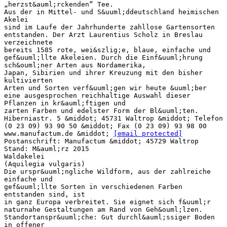
„herzst&auml;rckenden“ Tee.
Aus der in Mittel- und S&uuml;ddeutschland heimischen
Akelei
sind im Laufe der Jahrhunderte zahllose Gartensorten
entstanden. Der Arzt Laurentius Scholz in Breslau
verzeichnete
bereits 1585 rote, wei&szlig;e, blaue, einfache und
gef&uuml;llte Akeleien. Durch die Einf&uuml;hrung
sch&ouml;ner Arten aus Nordamerika,
Japan, Sibirien und ihrer Kreuzung mit den bisher
kultivierten
Arten und Sorten verf&uuml;gen wir heute &uuml;ber
eine ausgesprochen reichhaltige Auswahl dieser
Pflanzen in kr&auml;ftigen und
zarten Farben und edelster Form der Bl&uuml;ten.
Hiberniastr. 5 &middot; 45731 Waltrop &middot; Telefon
(0 23 09) 93 90 50 &middot; Fax (0 23 09) 93 98 00
www.manufactum.de &middot;
[email protected]
Postanschrift: Manufactum &middot; 45729 Waltrop
Stand: M&auml;rz 2015
Waldakelei
(Aquilegia vulgaris)
Die urspr&uuml;ngliche Wildform, aus der zahlreiche
einfache und
gef&uuml;llte Sorten in verschiedenen Farben
entstanden sind, ist
in ganz Europa verbreitet. Sie eignet sich f&uuml;r
naturnahe Gestaltungen am Rand von Geh&ouml;lzen.
Standortanspr&uuml;che: Gut durchl&auml;ssiger Boden
in offener