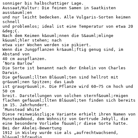
sonniger bis halbschattiger Lage.
Aussaat/Kultur: Die feinen Samen in Saatkisten
auss&auml;en
und nur leicht bedecken. Alle Vulgaris-Sorten keimen
schnell
und problemlos; ideal ist eine Temperatur von etwa 20
&deg;C.
Nach dem Keimen k&ouml;nnen die S&auml;mlinge
k&uuml;hler stehen; nach
etwa vier Wochen werden sie pikiert.
Wenn die Jungpflanzen kr&auml;ftig genug sind, im
Abstand von
40 cm auspflanzen.
’Nora Barlow‘
Die Sorte ist benannt nach der Enkelin von Charles
Darwin.
Die gef&uuml;llten Bl&uuml;ten sind hellrot mit
gr&uuml;nen Spitzen; das Laub
ist graugr&uuml;n. Die Pflanze wird 60–75 cm hoch und
50 cm
breit. Darstellungen von solchen sternf&ouml;rmigen
flachen gef&uuml;llten Bl&uuml;ten finden sich bereits
im 15. Jahrhundert.
’Munstead White‘
Diese reinwei&szlig;e Variante erhielt ihren Namen von
MunsteadWood, dem Wohnsitz von Gertrude Jekyll, die
eine besondere Vorliebe f&uuml;r diese Sorte hatte.
Bei der Akelei-Bewertung
1912 in Wisley wurde sie als „aufrechtwachsend,
bl&uuml;hfreudig,