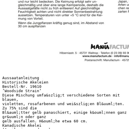
Aussaatanleitung
Historische Akeleien
Bestell-Nr. 19610
’Woodside Strain‘
Diese Mischung umfa&szlig;t verschiedene Sorten mit
blauen,
violetten, rosafarbenen und wei&szlig;en Bl&uuml;ten.
Zu 75% sind die
Bl&auml;tter gelb panaschiert, einige k&ouml;nnen ganz
gr&uuml;n oder ganz
gelb ausfallen. H&ouml;he etwa 60 cm.
Kanadische Akelei