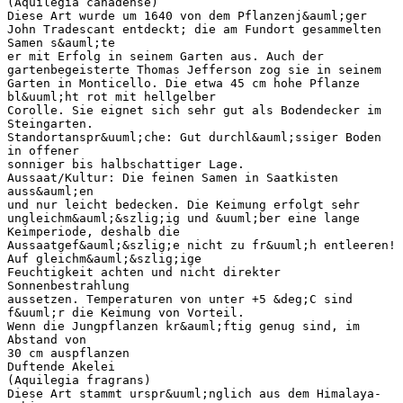
(Aquilegia canadense)
Diese Art wurde um 1640 von dem Pflanzenj&auml;ger
John Tradescant entdeckt; die am Fundort gesammelten
Samen s&auml;te
er mit Erfolg in seinem Garten aus. Auch der
gartenbegeisterte Thomas Jefferson zog sie in seinem
Garten in Monticello. Die etwa 45 cm hohe Pflanze
bl&uuml;ht rot mit hellgelber
Corolle. Sie eignet sich sehr gut als Bodendecker im
Steingarten.
Standortanspr&uuml;che: Gut durchl&auml;ssiger Boden
in offener
sonniger bis halbschattiger Lage.
Aussaat/Kultur: Die feinen Samen in Saatkisten
auss&auml;en
und nur leicht bedecken. Die Keimung erfolgt sehr
ungleichm&auml;&szlig;ig und &uuml;ber eine lange
Keimperiode, deshalb die
Aussaatgef&auml;&szlig;e nicht zu fr&uuml;h entleeren!
Auf gleichm&auml;&szlig;ige
Feuchtigkeit achten und nicht direkter
Sonnenbestrahlung
aussetzen. Temperaturen von unter +5 &deg;C sind
f&uuml;r die Keimung von Vorteil.
Wenn die Jungpflanzen kr&auml;ftig genug sind, im
Abstand von
30 cm auspflanzen
Duftende Akelei
(Aquilegia fragrans)
Diese Art stammt urspr&uuml;nglich aus dem Himalaya-