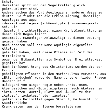
Schoten
derselben spitz und den Vogelkrallen gleich
gekr&uuml;mmt sind.
Andere suchen das Wort Aquilegia in anderer Weise zu
deuten. So findet man die Erkl&auml;rung, da&szlig;
Aquilegia aus aqua
(Wasser) und legere (sch&ouml;pfen) zusammengesetzt
sei. Die
f&uuml;nf trichterf&ouml;rmigen Kronbl&auml;tter, in
denen sich Regen leicht
ansammelt, m&ouml;gen Anla&szlig; zu dieser Deutung
gegeben haben.
Nach anderen soll der Name Aquilegia eigentlich
Alleluja
gelautet haben, weil diese Pflanze zur Zeit des
Mittelalters
wegen der Bl&auml;tter als Symbol der Dreifaltigkeit
gegolten hat.
Nach Einf&uuml;hrung des Christentums wurden die der
Frigga
geheiligten Pflanzen in den Marienkultus verwoben, aus
„Elfenhandschuh“ wurde der Name „Unserer lieben Frauen
Handschuh“.“
Hildegard von Bingen hegte neben Christrosen,
Alpenveilchen und K&ouml;nigskerzen auch Akeleien in
ihrem Garten. Wurzel, Blatt und Bl&uuml;te der
„Agleia“, „Ackeleia“ oder „acoleia“
galten als Heilmittel gegen Skorbut, Gelbsucht und
&auml;hnliche
Krankheiten; aus den Blumen bereitete man