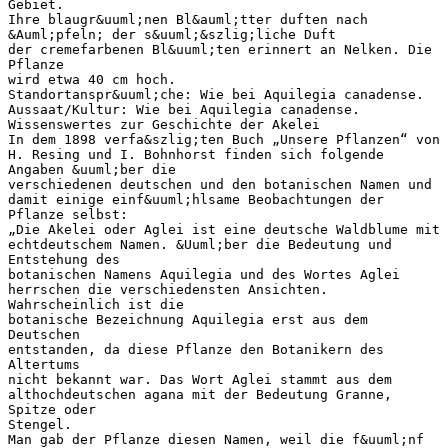
Gebiet.
Ihre blaugr&uuml;nen Bl&auml;tter duften nach
&Auml;pfeln; der s&uuml;&szlig;liche Duft
der cremefarbenen Bl&uuml;ten erinnert an Nelken. Die
Pflanze
wird etwa 40 cm hoch.
Standortanspr&uuml;che: Wie bei Aquilegia canadense.
Aussaat/Kultur: Wie bei Aquilegia canadense.
Wissenswertes zur Geschichte der Akelei
In dem 1898 verfa&szlig;ten Buch „Unsere Pflanzen“ von
H. Resing und I. Bohnhorst finden sich folgende
Angaben &uuml;ber die
verschiedenen deutschen und den botanischen Namen und
damit einige einf&uuml;hlsame Beobachtungen der
Pflanze selbst:
„Die Akelei oder Aglei ist eine deutsche Waldblume mit
echtdeutschem Namen. &Uuml;ber die Bedeutung und
Entstehung des
botanischen Namens Aquilegia und des Wortes Aglei
herrschen die verschiedensten Ansichten.
Wahrscheinlich ist die
botanische Bezeichnung Aquilegia erst aus dem
Deutschen
entstanden, da diese Pflanze den Botanikern des
Altertums
nicht bekannt war. Das Wort Aglei stammt aus dem
althochdeutschen agana mit der Bedeutung Granne,
Spitze oder
Stengel.
Man gab der Pflanze diesen Namen, weil die f&uuml;nf