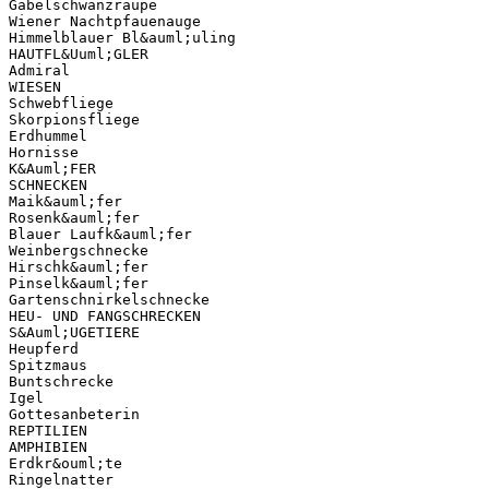
Gabelschwanzraupe
Wiener Nachtpfauenauge
Himmelblauer Bl&auml;uling
HAUTFL&Uuml;GLER
Admiral
WIESEN
Schwebfliege
Skorpionsfliege
Erdhummel
Hornisse
K&Auml;FER
SCHNECKEN
Maik&auml;fer
Rosenk&auml;fer
Blauer Laufk&auml;fer
Weinbergschnecke
Hirschk&auml;fer
Pinselk&auml;fer
Gartenschnirkelschnecke
HEU- UND FANGSCHRECKEN
S&Auml;UGETIERE
Heupferd
Spitzmaus
Buntschrecke
Igel
Gottesanbeterin
REPTILIEN
AMPHIBIEN
Erdkr&ouml;te
Ringelnatter