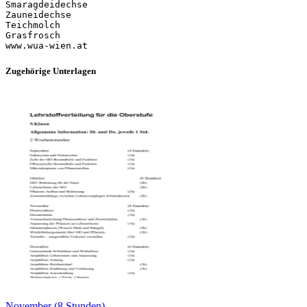
Smaragdeidechse
Zauneidechse
Teichmolch
Grasfrosch
Zugehörige Unterlagen
November (8 Stunden)