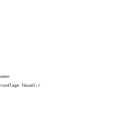
umen
rundlage f&uuml;r