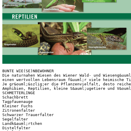
BUNTE WIE(SE)NBEWOHNER
Die naturnahen Wiesen des Wiener Wald- und Wieseng&uuml
einen wertvollen Lebensraum f&uuml;r viele heimische Ti
Je gr&ouml;&szlig;er die Pflanzenvielfalt, desto reiche
Amphibien, Reptilien, kleine S&auml;ugetiere und V&ouml
SCHMETTERLINGE
Schachbrett
Tagpfauenauge
Kleiner Fuchs
Zitronenfalter
Schwarzer Trauerfalter
Segelfalter
Landk&auml;rtchen
Distelfalter