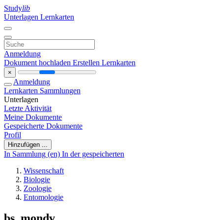
Study
lib
Unterlagen
Lernkarten
Anmeldung
Dokument hochladen
Erstellen Lernkarten
×
Anmeldung
Lernkarten
Sammlungen
Unterlagen
Letzte Aktivität
Meine Dokumente
Gespeicherte Dokumente
Profil
Hinzufügen ...
In Sammlung (en)
In der gespeicherten
Wissenschaft
Biologie
Zoologie
Entomologie
bs_mondv