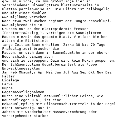
gr&uuml;nliche, ca.1mm gro&szlig;e Eier an
verschiedenen Bl&auml;ttern blattunterseits in
Platten partienweise ab. Die Eiform ist halbkugelig
und mit einer dunklen
W&ouml;lbung versehen.
Nach etwa zwei Wochen beginnt der Jungraupenschlupf.
W&auml;hrend sie in
Gruppen nur an der Blattepidermis fressen
(Fensterfra&szlig;), vertilgen die &auml;lteren
Raupen einzeln das gesamte Blatt. Vielfach bleiben
allein die Blattstiele
lange Zeit am Baum erhalten. Zirka 30 bis 70 Tage
Fra&szlig;zeit brauchen die
Raupen, um sich dann in Baumn&auml;he in der oberen
Bodenschicht einzugraben
und sich zu verpuppen. Dazu wird kein Kokon gesponnen.
Der Sch&auml;dling &uuml;berwintert als Puppe.
Entwicklungszyklus
Jan Feb M&auml;r Apr Mai Jun Jul Aug Sep Okt Nov Dez
Falter
Eigelege
Larve
Puppe
Gegenma&szlig;nahmen
Durch eine Vielzahl nat&uuml;rlicher Feinde, wie
Raupenfliegen u.a., ist eine
Bek&auml;mpfung mit Pflanzenschutzmitteln in der Regel
nicht notwendig. Nur in
Jahren mit wiederholter Massenvermehrung oder
vorhergehender starker