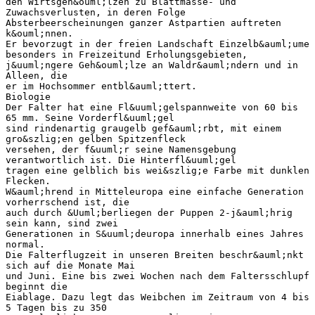
den Wirtsgeh&ouml;lzen zu Blattmasse- und
Zuwachsverlusten, in deren Folge
Absterbeerscheinungen ganzer Astpartien auftreten
k&ouml;nnen.
Er bevorzugt in der freien Landschaft Einzelb&auml;ume
besonders in Freizeitund Erholungsgebieten,
j&uuml;ngere Geh&ouml;lze an Waldr&auml;ndern und in
Alleen, die
er im Hochsommer entbl&auml;ttert.
Biologie
Der Falter hat eine Fl&uuml;gelspannweite von 60 bis
65 mm. Seine Vorderfl&uuml;gel
sind rindenartig graugelb gef&auml;rbt, mit einem
gro&szlig;en gelben Spitzenfleck
versehen, der f&uuml;r seine Namensgebung
verantwortlich ist. Die Hinterfl&uuml;gel
tragen eine gelblich bis wei&szlig;e Farbe mit dunklen
Flecken.
W&auml;hrend in Mitteleuropa eine einfache Generation
vorherrschend ist, die
auch durch &Uuml;berliegen der Puppen 2-j&auml;hrig
sein kann, sind zwei
Generationen in S&uuml;deuropa innerhalb eines Jahres
normal.
Die Falterflugzeit in unseren Breiten beschr&auml;nkt
sich auf die Monate Mai
und Juni. Eine bis zwei Wochen nach dem Faltersschlupf
beginnt die
Eiablage. Dazu legt das Weibchen im Zeitraum von 4 bis
5 Tagen bis zu 350