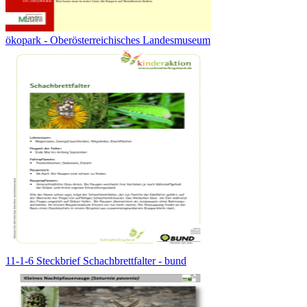
ökopark - Oberösterreichisches Landesmuseum
11-1-6 Steckbrief Schachbrettfalter - bund