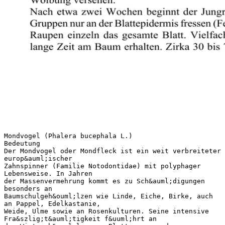
Mondvogel (Phalera bucephala L.)
Bedeutung
Der Mondvogel oder Mondfleck ist ein weit verbreiteter
europ&auml;ischer
Zahnspinner (Familie Notodontidae) mit polyphager
Lebensweise. In Jahren
der Massenvermehrung kommt es zu Sch&auml;digungen
besonders an
Baumschulgeh&ouml;lzen wie Linde, Eiche, Birke, auch
an Pappel, Edelkastanie,
Weide, Ulme sowie an Rosenkulturen. Seine intensive
Fra&szlig;t&auml;tigkeit f&uuml;hrt an