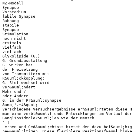
NZ-Modell
Synapse
Vorstadium
labile Synapse
Bahnung
stabile
Synapse
Stimulation
noch nicht
erstmals
vielfach
vielfach
Glykolipide (G.)
G.-Grundausstattung
G. wirken bei
der Freisetzung
von Transmittern mit
R&uuml;ckkopplung:
G.-Stoffwechsel wird
ver&auml;ndert
Mehr und /
oder Andere
G. in der Pr&auml;synapse
&amp;'.*#&quot;
Verschiedene Versuchsergebnisse erh&auml;rteten diese H
man eine verbl&uuml;ffende Entwicklungen im Verlauf de
Gangliosidmolek&uuml;len wie der Mensch.
' !
Lernen und Ged&auml;chtnis bietet den dazu bef&auml;hig
bew&auml;ltigen. Diese flexiblere Reaktionsf&auml;higke