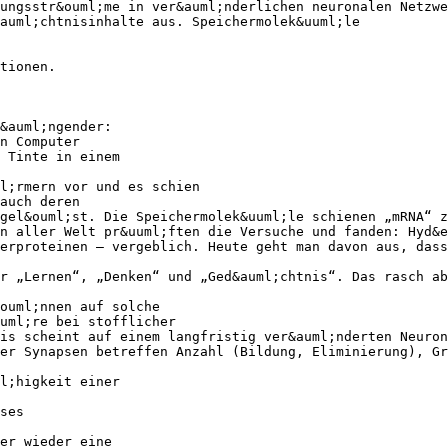
ungsstr&ouml;me in ver&auml;nderlichen neuronalen Netzwe
auml;chtnisinhalte aus. Speichermolek&uuml;le
tionen.
&auml;ngender:
n Computer
 Tinte in einem
l;rmern vor und es schien
auch deren
gel&ouml;st. Die Speichermolek&uuml;le schienen „mRNA“ z
n aller Welt pr&uuml;ften die Versuche und fanden: Hyd&e
erproteinen – vergeblich. Heute geht man davon aus, dass
r „Lernen“, „Denken“ und „Ged&auml;chtnis“. Das rasch ab
&ouml;nnen auf solche
uml;re bei stofflicher
is scheint auf einem langfristig ver&auml;nderten Neuron
er Synapsen betreffen Anzahl (Bildung, Eliminierung), Gr
l;higkeit einer
ses
er wieder eine