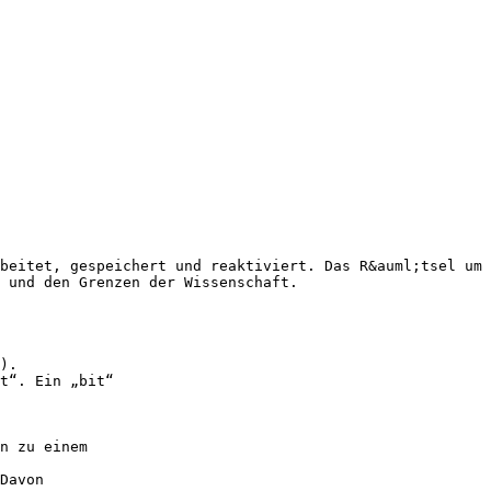
beitet, gespeichert und reaktiviert. Das R&auml;tsel um 
n und den Grenzen der Wissenschaft.
).
t“. Ein „bit“
n zu einem
Davon