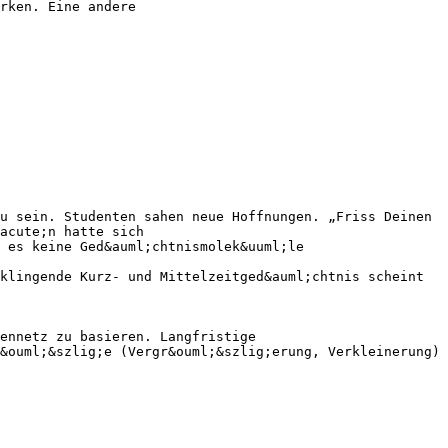
rken. Eine andere
u sein. Studenten sahen neue Hoffnungen. „Friss Deinen
acute;n hatte sich
 es keine Ged&auml;chtnismolek&uuml;le
klingende Kurz- und Mittelzeitged&auml;chtnis scheint
ennetz zu basieren. Langfristige
&ouml;&szlig;e (Vergr&ouml;&szlig;erung, Verkleinerung)