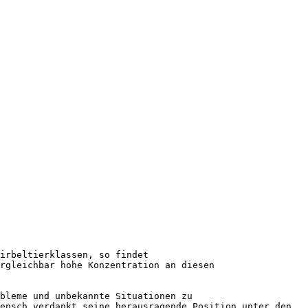
irbeltierklassen, so findet
rgleichbar hohe Konzentration an diesen
bleme und unbekannte Situationen zu
ensch verdankt seine herausragende Position unter den