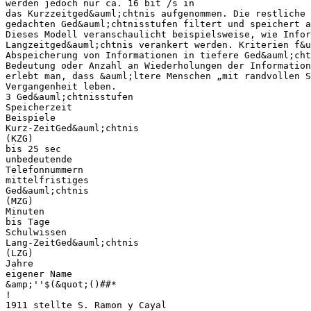
werden jedoch nur ca. 16 bit /s in
das Kurzzeitged&auml;chtnis aufgenommen. Die restliche 
gedachten Ged&auml;chtnisstufen filtert und speichert a
Dieses Modell veranschaulicht beispielsweise, wie Infor
Langzeitged&auml;chtnis verankert werden. Kriterien f&u
Abspeicherung von Informationen in tiefere Ged&auml;cht
Bedeutung oder Anzahl an Wiederholungen der Information
erlebt man, dass &auml;ltere Menschen „mit randvollen S
Vergangenheit leben.
3 Ged&auml;chtnisstufen
Speicherzeit
Beispiele
Kurz-ZeitGed&auml;chtnis
(KZG)
bis 25 sec
unbedeutende
Telefonnummern
mittelfristiges
Ged&auml;chtnis
(MZG)
Minuten
bis Tage
Schulwissen
Lang-ZeitGed&auml;chtnis
(LZG)
Jahre
eigener Name
&amp;''$(&quot;()##*
!
1911 stellte S. Ramon y Cayal