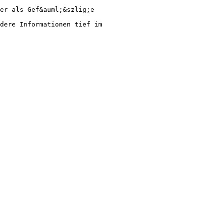
er als Gef&auml;&szlig;e
dere Informationen tief im