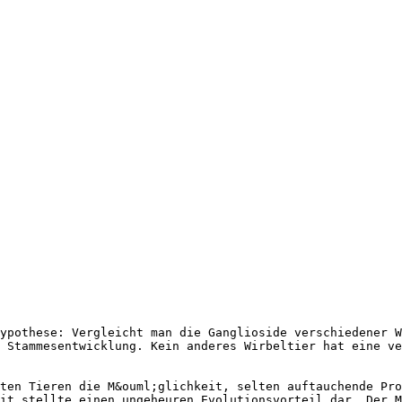
ypothese: Vergleicht man die Ganglioside verschiedener W
r Stammesentwicklung. Kein anderes Wirbeltier hat eine ve
ten Tieren die M&ouml;glichkeit, selten auftauchende Pro
it stellte einen ungeheuren Evolutionsvorteil dar. Der M