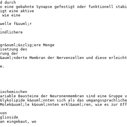
d durch
o eine gebahnte Synapse gefestigt oder funktionell stabi
igt eine aktive
 wie eine
welle f&uuml;r
.
indlichere
gr&ouml;&szlig;ere Menge
isetzung des
rung der
&auml;nderte Membran der Nervenzellen und diese erleicht
e.
iochemischen
ariable Bausteine der Neuronenmembran sind eine Gruppe v
Glykolipide k&ouml;nnten sich als das umgangssprachlich
Molek&uuml;le k&ouml;nnten erkl&auml;ren, wie es zur Ef
von
glioside
an eingebaut, wo