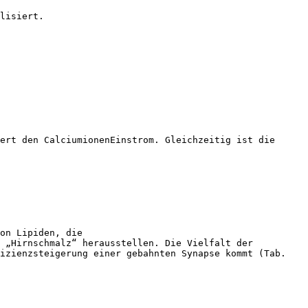
lisiert.
ert den CalciumionenEinstrom. Gleichzeitig ist die
on Lipiden, die
e „Hirnschmalz“ herausstellen. Die Vielfalt der
fizienzsteigerung einer gebahnten Synapse kommt (Tab.