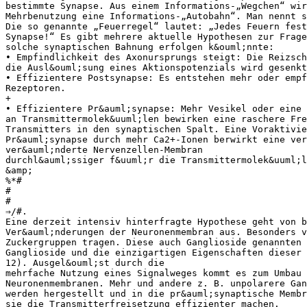
bestimmte Synapse. Aus einem Informations-„Wegchen“ wir
Mehrbenutzung eine Informations-„Autobahn“. Man nennt s
Die so genannte „Feuerregel“ lautet: „Jedes Feuern fest
Synapse!“ Es gibt mehrere aktuelle Hypothesen zur Frage
solche synaptischen Bahnung erfolgen k&ouml;nnte:
• Empfindlichkeit des Axonursprungs steigt: Die Reizsch
die Ausl&ouml;sung eines Aktionspotenzials wird gesenkt
• Effizientere Postsynapse: Es entstehen mehr oder empf
Rezeptoren.
+
• Effizientere Pr&auml;synapse: Mehr Vesikel oder eine 
an Transmittermolek&uuml;len bewirken eine raschere Fre
Transmitters in den synaptischen Spalt. Eine Voraktivie
Pr&auml;synapse durch mehr Ca2+-Ionen berwirkt eine ver
ver&auml;nderte Nervenzellen-Membran
durchl&auml;ssiger f&uuml;r die Transmittermolek&uuml;l
&amp;
%*#
#
#
⇒/#.
Eine derzeit intensiv hinterfragte Hypothese geht von b
Ver&auml;nderungen der Neuronenmembran aus. Besonders v
Zuckergruppen tragen. Diese auch Ganglioside genannten 
Ganglioside und die einzigartigen Eigenschaften dieser 
12). Ausgel&ouml;st durch die
mehrfache Nutzung eines Signalweges kommt es zum Umbau 
Neuronenmembranen. Mehr und andere z. B. unpolarere Gan
werden hergestellt und in die pr&auml;synaptische Membr
sie die Transmitterfreisetzung effizienter machen.