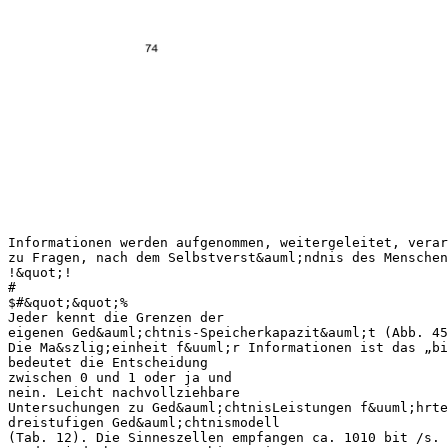
Informationen werden aufgenommen, weitergeleitet, verar
zu Fragen, nach dem Selbstverst&auml;ndnis des Mensche
!&quot;!
#
$#&quot;&quot;%
Jeder kennt die Grenzen der
eigenen Ged&auml;chtnis-Speicherkapazit&auml;t (Abb. 45
Die Ma&szlig;einheit f&uuml;r Informationen ist das „bi
bedeutet die Entscheidung
zwischen 0 und 1 oder ja und
nein. Leicht nachvollziehbare
Untersuchungen zu Ged&auml;chtnisLeistungen f&uuml;hrte
dreistufigen Ged&auml;chtnismodell
(Tab. 12). Die Sinneszellen empfangen ca. 1010 bit /s. 