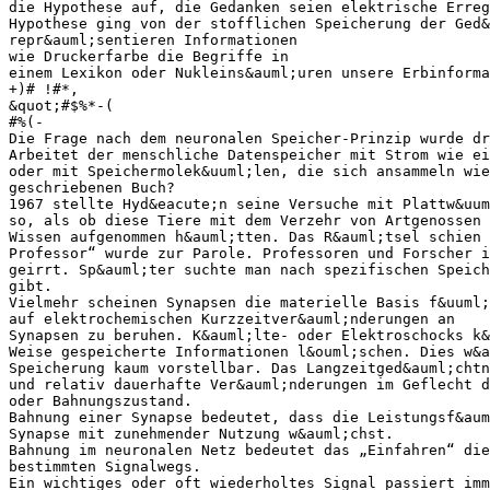
die Hypothese auf, die Gedanken seien elektrische Erreg
Hypothese ging von der stofflichen Speicherung der Ged&
repr&auml;sentieren Informationen
wie Druckerfarbe die Begriffe in
einem Lexikon oder Nukleins&auml;uren unsere Erbinforma
+)# !#*,
&quot;#$%*-(
#%(-
Die Frage nach dem neuronalen Speicher-Prinzip wurde dr
Arbeitet der menschliche Datenspeicher mit Strom wie ei
oder mit Speichermolek&uuml;len, die sich ansammeln wie
geschriebenen Buch?
1967 stellte Hyd&eacute;n seine Versuche mit Plattw&uum
so, als ob diese Tiere mit dem Verzehr von Artgenossen 
Wissen aufgenommen h&auml;tten. Das R&auml;tsel schien 
Professor“ wurde zur Parole. Professoren und Forscher i
geirrt. Sp&auml;ter suchte man nach spezifischen Speich
gibt.
Vielmehr scheinen Synapsen die materielle Basis f&uuml;
auf elektrochemischen Kurzzeitver&auml;nderungen an
Synapsen zu beruhen. K&auml;lte- oder Elektroschocks k
Weise gespeicherte Informationen l&ouml;schen. Dies w&a
Speicherung kaum vorstellbar. Das Langzeitged&auml;chtn
und relativ dauerhafte Ver&auml;nderungen im Geflecht d
oder Bahnungszustand.
Bahnung einer Synapse bedeutet, dass die Leistungsf&aum
Synapse mit zunehmender Nutzung w&auml;chst.
Bahnung im neuronalen Netz bedeutet das „Einfahren“ die
bestimmten Signalwegs.
Ein wichtiges oder oft wiederholtes Signal passiert imm