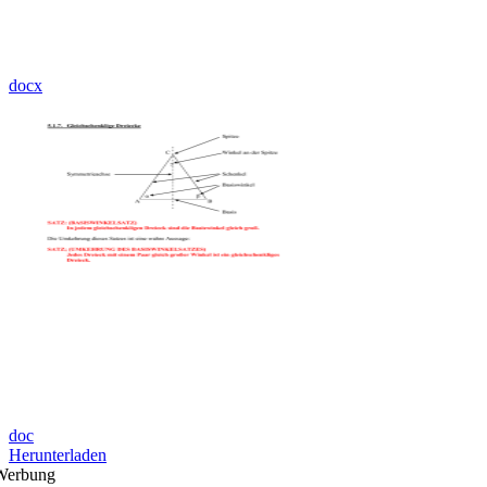
docx
doc
Herunterladen
Werbung