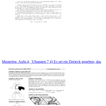
Musterlsg. Aufg.4, ¨Ubungen 7 4) Es sei ein Dreieck gegeben, das