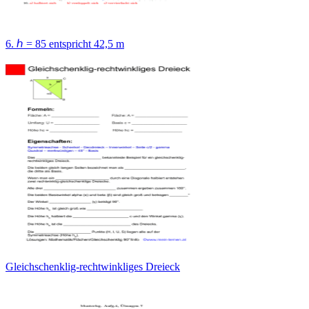
6. ℎ = 85 entspricht 42,5 m
Gleichschenklig-rechtwinkliges Dreieck