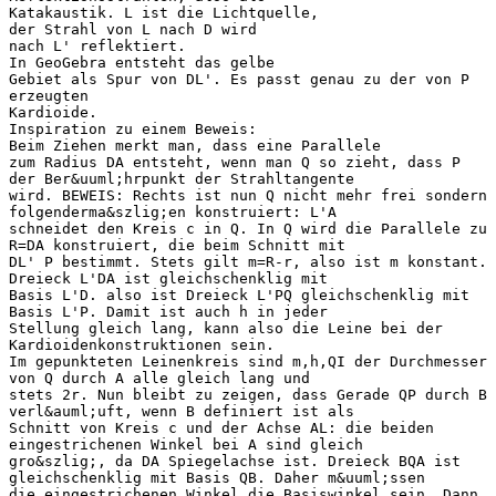
Katakaustik. L ist die Lichtquelle,
der Strahl von L nach D wird
nach L' reflektiert.
In GeoGebra entsteht das gelbe
Gebiet als Spur von DL'. Es passt genau zu der von P
erzeugten
Kardioide.
Inspiration zu einem Beweis:
Beim Ziehen merkt man, dass eine Parallele
zum Radius DA entsteht, wenn man Q so zieht, dass P
der Ber&uuml;hrpunkt der Strahltangente
wird. BEWEIS: Rechts ist nun Q nicht mehr frei sondern
folgenderma&szlig;en konstruiert: L'A
schneidet den Kreis c in Q. In Q wird die Parallele zu
R=DA konstruiert, die beim Schnitt mit
DL' P bestimmt. Stets gilt m=R-r, also ist m konstant.
Dreieck L'DA ist gleichschenklig mit
Basis L'D. also ist Dreieck L'PQ gleichschenklig mit
Basis L'P. Damit ist auch h in jeder
Stellung gleich lang, kann also die Leine bei der
Kardioidenkonstruktionen sein.
Im gepunkteten Leinenkreis sind m,h,QI der Durchmesser
von Q durch A alle gleich lang und
stets 2r. Nun bleibt zu zeigen, dass Gerade QP durch B
verl&auml;uft, wenn B definiert ist als
Schnitt von Kreis c und der Achse AL: die beiden
eingestrichenen Winkel bei A sind gleich
gro&szlig;, da DA Spiegelachse ist. Dreieck BQA ist
gleichschenklig mit Basis QB. Daher m&uuml;ssen
die eingestrichenen Winkel die Basiswinkel sein. Dann