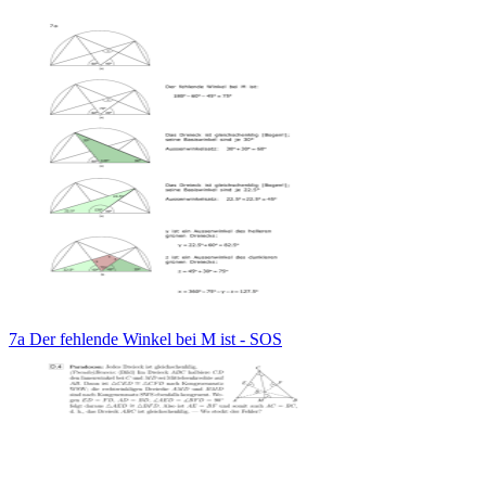
7a Der fehlende Winkel bei M ist - SOS