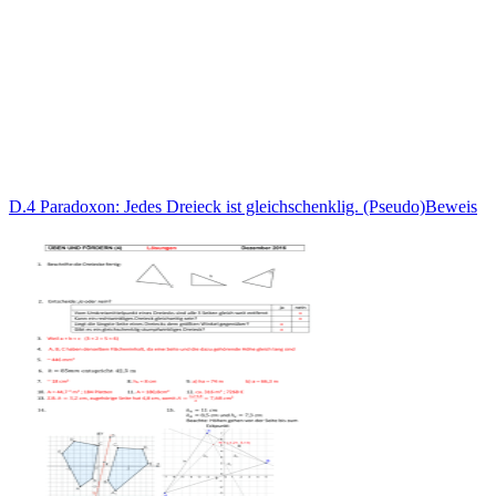
D.4 Paradoxon: Jedes Dreieck ist gleichschenklig. (Pseudo)Beweis