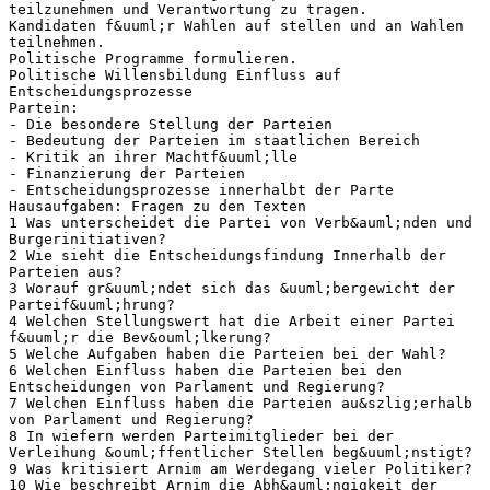
teilzunehmen und Verantwortung zu tragen.
Kandidaten f&uuml;r Wahlen auf stellen und an Wahlen
teilnehmen.
Politische Programme formulieren.
Politische Willensbildung Einfluss auf
Entscheidungsprozesse
Partein:
- Die besondere Stellung der Parteien
- Bedeutung der Parteien im staatlichen Bereich
- Kritik an ihrer Machtf&uuml;lle
- Finanzierung der Parteien
- Entscheidungsprozesse innerhalbt der Parte
Hausaufgaben: Fragen zu den Texten
1 Was unterscheidet die Partei von Verb&auml;nden und
Burgerinitiativen?
2 Wie sieht die Entscheidungsfindung Innerhalb der
Parteien aus?
3 Worauf gr&uuml;ndet sich das &uuml;bergewicht der
Parteif&uuml;hrung?
4 Welchen Stellungswert hat die Arbeit einer Partei
f&uuml;r die Bev&ouml;lkerung?
5 Welche Aufgaben haben die Parteien bei der Wahl?
6 Welchen Einfluss haben die Parteien bei den
Entscheidungen von Parlament und Regierung?
7 Welchen Einfluss haben die Parteien au&szlig;erhalb
von Parlament und Regierung?
8 In wiefern werden Parteimitglieder bei der
Verleihung &ouml;ffentlicher Stellen beg&uuml;nstigt?
9 Was kritisiert Arnim am Werdegang vieler Politiker?
10 Wie beschreibt Arnim die Abh&auml;ngigkeit der