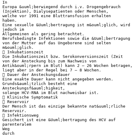
In
Europa &uuml;berwiegend durch i.v. Drogengebrauch
(Injektion), Dialysepatienten oder Menschen,
welche vor 1991 eine Bluttransfusion erhalten
haben.
Eine sexuelle &Uuml;bertragung ist m&ouml;glich, wird
jedoch im
Allgemeinen als gering betrachtet.
Berufsbedingte Infektionen sowie die &Uuml;bertragung
von der Mutter auf das Ungeborene sind selten
m&ouml;glich.
 Inkubationszeit
Die Inkubationszeit bzw. Serokonversionszeit (Zeit
von der Ansteckung bis zum Nachweis von
Antik&ouml;rpern im Blut) kann 2 – 26 Wochen betragen,
liegt aber in der Regel bei 7 – 8 Wochen.
 Dauer der Ansteckungsdauer
Eine exakte Dauer kann nicht angegeben werden.
Grunds&auml;tzlich besteht eine
Ansteckungsf&auml;higkeit,
solange HCV-RNA im Blut nachweisbar ist.
 Klinische Symptomatik
 Reservoir
Der Mensch ist das einzige bekannte nat&uuml;rliche
Reservoir.
 Infektionsweg
Gesichert ist eine &Uuml;bertragung des HCV auf
parenteralem
Weg
durch