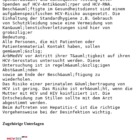
Spenden auf HCV-Antik&ouml;rper und HCV-RNA.
Besch&auml;ftigte im Gesundheitsdienst sind einem
aufgabenspezifischen HCV-Risiko ausgesetzt. Die
Einhaltung der Standardhygiene z.B. Gebrauch
von Schutzkleidung sowie eine Vermeidung von
Kan&uuml;lenstichverletzungen sind hier von
gro&szlig;er
Bedeutung.
Alle Personen, die mit Patienten oder
Patientenmaterial Kontakt haben, sollen
gem&auml;&szlig;
ArbMedVV vor Antritt ihrer T&auml;tigkeit auf ihren
HCV-Serostatus untersucht werden. Diese
Untersuchung ist in regelm&auml;&szlig;igen
Abst&auml;nden
sowie am Ende der Besch&auml;ftigung zu
wiederholen.
Das Risiko einer perinatalen &Uuml;bertragung von
HCV ist gering. Das Risiko ist erh&ouml;ht, wenn die
Mutter mit HCV und HIV koinfiziert ist. Die
Entscheidung zum Stillen sollte mit dem Arzt
abgestimmt werden.
Beim Auftreten von Hepatitis-C ist die richtige
Zugehörige Unterlagen