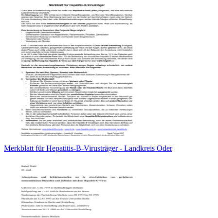
Merkblatt für Hepatitis-B-Virusträger - Landkreis Oder