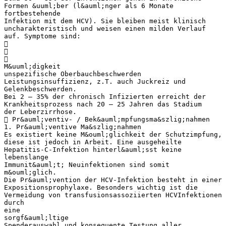
Formen &uuml;ber (l&auml;nger als 6 Monate
fortbestehende
Infektion mit dem HCV). Sie bleiben meist klinisch
uncharakteristisch und weisen einen milden Verlauf
auf. Symptome sind:



M&uuml;digkeit
unspezifische Oberbauchbeschwerden
Leistungsinsuffizienz, z.T. auch Juckreiz und
Gelenkbeschwerden.
Bei 2 – 35% der chronisch Infizierten erreicht der
Krankheitsprozess nach 20 – 25 Jahren das Stadium
der Leberzirrhose.
 Pr&auml;ventiv- / Bek&auml;mpfungsma&szlig;nahmen
1. Pr&auml;ventive Ma&szlig;nahmen
Es existiert keine M&ouml;glichkeit der Schutzimpfung,
diese ist jedoch in Arbeit. Eine ausgeheilte
Hepatitis-C-Infektion hinterl&auml;sst keine
lebenslange
Immunit&auml;t; Neuinfektionen sind somit
m&ouml;glich.
Die Pr&auml;vention der HCV-Infektion besteht in einer
Expositionsprophylaxe. Besonders wichtig ist die
Vermeidung von transfusionsassoziierten HCVInfektionen
durch
eine
sorgf&auml;ltige
Spenderauswahl und konsequente Testung aller