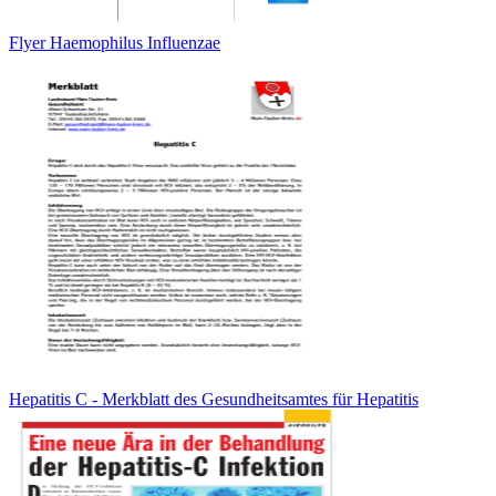
Flyer Haemophilus Influenzae
Hepatitis C - Merkblatt des Gesundheitsamtes für Hepatitis