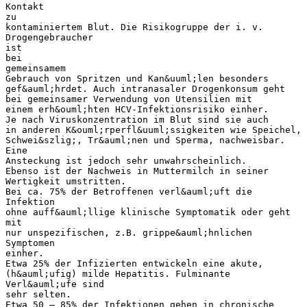
Kontakt
zu
kontaminiertem Blut. Die Risikogruppe der i. v.
Drogengebraucher
ist
bei
gemeinsamem
Gebrauch von Spritzen und Kan&uuml;len besonders
gef&auml;hrdet. Auch intranasaler Drogenkonsum geht
bei gemeinsamer Verwendung von Utensilien mit
einem erh&ouml;hten HCV-Infektionsrisiko einher.
Je nach Viruskonzentration im Blut sind sie auch
in anderen K&ouml;rperfl&uuml;ssigkeiten wie Speichel,
Schwei&szlig;, Tr&auml;nen und Sperma, nachweisbar.
Eine
Ansteckung ist jedoch sehr unwahrscheinlich.
Ebenso ist der Nachweis in Muttermilch in seiner
Wertigkeit umstritten.
Bei ca. 75% der Betroffenen verl&auml;uft die
Infektion
ohne auff&auml;llige klinische Symptomatik oder geht
mit
nur unspezifischen, z.B. grippe&auml;hnlichen
Symptomen
einher.
Etwa 25% der Infizierten entwickeln eine akute,
(h&auml;ufig) milde Hepatitis. Fulminante
Verl&auml;ufe sind
sehr selten.
Etwa 50 – 85% der Infektionen gehen in chronische