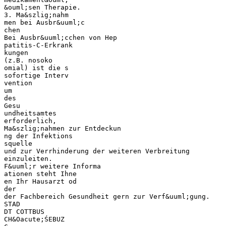
&ouml;sen Therapie.
3. Ma&szlig;nahm
men bei Ausbr&uuml;c
chen
Bei Ausbr&uuml;cchen von Hep
patitis-C-Erkrank
kungen
(z.B. nosoko
omial) ist die s
sofortige Interv
vention
um
des
Gesu
undheitsamtes
erforderlich,
Ma&szlig;nahmen zur Entdeckun
ng der Infektions
squelle
und zur Verrhinderung der weiteren Verbreitung
einzuleiten.
F&uuml;r weitere Informa
ationen steht Ihne
en Ihr Hausarzt od
der
der Fachbereich Gesundheit gern zur Verf&uuml;gung.
STAD
DT COTTBUS
CH&Oacute;ŚEBUZ