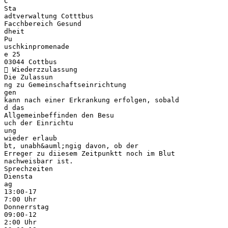
C
Sta
adtverwaltung Cotttbus
Facchbereich Gesund
dheit
Pu
uschkinpromenade
e 25
03044 Cottbus
 Wiederzzulassung
Die Zulassun
ng zu Gemeinschaftseinrichtung
gen
kann nach einer Erkrankung erfolgen, sobald
d das
Allgemeinbeffinden den Besu
uch der Einrichtu
ung
wieder erlaub
bt, unabh&auml;ngig davon, ob der
Erreger zu diiesem Zeitpunktt noch im Blut
nachweisbarr ist.
Sprechzeiten
Diensta
ag
13:00-17
7:00 Uhr
Donnerrstag
09:00-12
2:00 Uhr