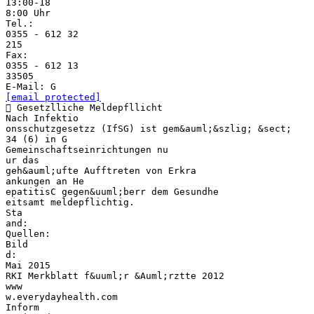
13:00-18
8:00 Uhr
Tel.:
0355 - 612 32
215
Fax:
0355 - 612 13
33505
[email protected]
 Gesetzlliche Meldepfllicht
Nach Infektio
onsschutzgesetzz (IfSG) ist gem&auml;&szlig; &sect;
34 (6) in G
Gemeinschaftseinrichtungen nu
ur das
geh&auml;ufte Aufftreten von Erkra
ankungen an He
epatitisC gegen&uuml;berr dem Gesundhe
eitsamt meldepflichtig.
Sta
and:
Quellen:
Bild
d:
Mai 2015
RKI Merkblatt f&uuml;r &Auml;rztte 2012
www
w.everydayhealth.com
Inform