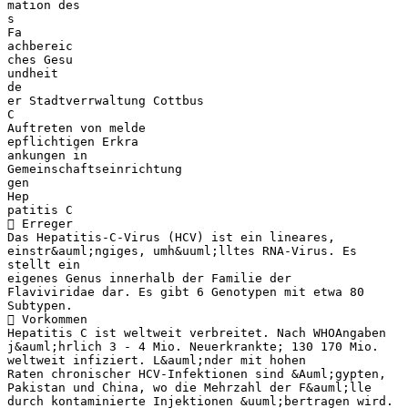
mation des
s
Fa
achbereic
ches Gesu
undheit
de
er Stadtverrwaltung Cottbus
C
Auftreten von melde
epflichtigen Erkra
ankungen in
Gemeinschaftseinrichtung
gen
Hep
patitis C
 Erreger
Das Hepatitis-C-Virus (HCV) ist ein lineares,
einstr&auml;ngiges, umh&uuml;lltes RNA-Virus. Es
stellt ein
eigenes Genus innerhalb der Familie der
Flaviviridae dar. Es gibt 6 Genotypen mit etwa 80
Subtypen.
 Vorkommen
Hepatitis C ist weltweit verbreitet. Nach WHOAngaben
j&auml;hrlich 3 - 4 Mio. Neuerkrankte; 130 170 Mio.
weltweit infiziert. L&auml;nder mit hohen
Raten chronischer HCV-Infektionen sind &Auml;gypten,
Pakistan und China, wo die Mehrzahl der F&auml;lle
durch kontaminierte Injektionen &uuml;bertragen wird.