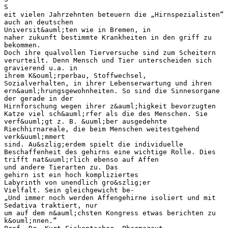
S
eit vielen Jahrzehnten beteuern die „Hirnspezialisten“
auch an deutschen
Universit&auml;ten wie in Bremen, in
naher zukunft bestimmte Krankheiten in den griff zu
bekommen.
Doch ihre qualvollen Tierversuche sind zum Scheitern
verurteilt. Denn Mensch und Tier unterscheiden sich
gravierend u.a. in
ihrem K&ouml;rperbau, Stoffwechsel,
Sozialverhalten, in ihrer Lebenserwartung und ihren
ern&auml;hrungsgewohnheiten. So sind die Sinnesorgane
der gerade in der
Hirnforschung wegen ihrer z&auml;higkeit bevorzugten
Katze viel sch&auml;rfer als die des Menschen. Sie
verf&uuml;gt z. B. &uuml;ber ausgedehnte
Riechhirnareale, die beim Menschen weitestgehend
verk&uuml;mmert
sind. Au&szlig;erdem spielt die individuelle
Beschaffenheit des gehirns eine wichtige Rolle. Dies
trifft nat&uuml;rlich ebenso auf Affen
und andere Tierarten zu. Das
gehirn ist ein hoch kompliziertes
Labyrinth von unendlich gro&szlig;er
Vielfalt. Sein gleichgewicht be-
„Und immer noch werden Affengehirne isoliert und mit
Sedativa traktiert, nur
um auf dem n&auml;chsten Kongress etwas berichten zu
k&ouml;nnen.“