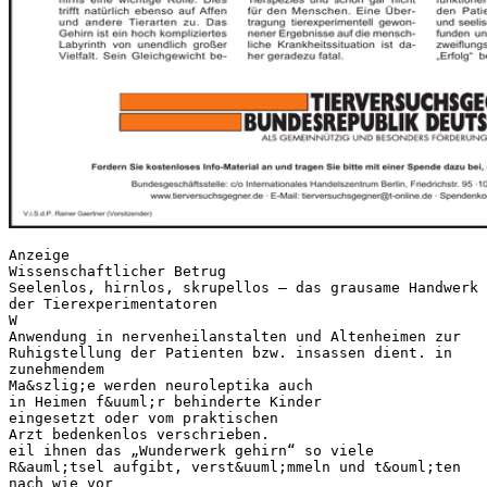
Anzeige
Wissenschaftlicher Betrug
Seelenlos, hirnlos, skrupellos – das grausame Handwerk
der Tierexperimentatoren
W
Anwendung in nervenheilanstalten und Altenheimen zur
Ruhigstellung der Patienten bzw. insassen dient. in
zunehmendem
Ma&szlig;e werden neuroleptika auch
in Heimen f&uuml;r behinderte Kinder
eingesetzt oder vom praktischen
Arzt bedenkenlos verschrieben.
eil ihnen das „Wunderwerk gehirn“ so viele
R&auml;tsel aufgibt, verst&uuml;mmeln und t&ouml;ten
nach wie vor