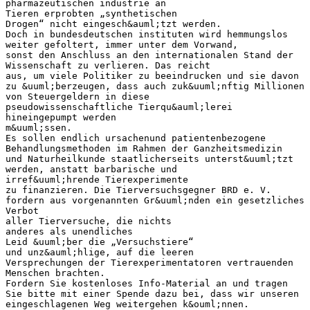
pharmazeutischen industrie an
Tieren erprobten „synthetischen
Drogen“ nicht eingesch&auml;tzt werden.
Doch in bundesdeutschen instituten wird hemmungslos
weiter gefoltert, immer unter dem Vorwand,
sonst den Anschluss an den internationalen Stand der
Wissenschaft zu verlieren. Das reicht
aus, um viele Politiker zu beeindrucken und sie davon
zu &uuml;berzeugen, dass auch zuk&uuml;nftig Millionen
von Steuergeldern in diese
pseudowissenschaftliche Tierqu&auml;lerei
hineingepumpt werden
m&uuml;ssen.
Es sollen endlich ursachenund patientenbezogene
Behandlungsmethoden im Rahmen der Ganzheitsmedizin
und Naturheilkunde staatlicherseits unterst&uuml;tzt
werden, anstatt barbarische und
irref&uuml;hrende Tierexperimente
zu finanzieren. Die Tierversuchsgegner BRD e. V.
fordern aus vorgenannten Gr&uuml;nden ein gesetzliches
Verbot
aller Tierversuche, die nichts
anderes als unendliches
Leid &uuml;ber die „Versuchstiere“
und unz&auml;hlige, auf die leeren
Versprechungen der Tierexperimentatoren vertrauenden
Menschen brachten.
Fordern Sie kostenloses Info-Material an und tragen
Sie bitte mit einer Spende dazu bei, dass wir unseren
eingeschlagenen Weg weitergehen k&ouml;nnen.