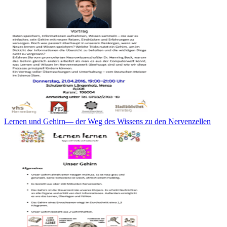
Lernen und Gehirn— der Weg des Wissens zu den Nervenzellen