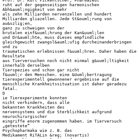
Prof. Dr. Kurt Fickentscher, Pharmazeut
ruht auf der gegenseitigen harmonischen
Abh&auml;ngigkeit von mehr
als zehn Milliarden nervenzellen und hundert
Milliarden gliazellen. Jede St&ouml;rung von
au&szlig;en,
ganz zu schweigen von der
brutalen einf&uuml;hrung der Kan&uuml;len
und Dr&auml;hte, muss dieses empfindliche
gleichgewicht zwangsl&auml;ufig durcheinanderbringen
und zu
traumatischen erlebnissen f&uuml;hren. Daher haben die
Resultate
aus Tierversuchen noch nicht einmal g&uuml;ltigkeit
innerhalb derselben
Tierspezies und schon gar nicht
f&uuml;r den Menschen. eine &Uuml;bertragung
tierexperimentell gewonnener ergebnisse auf die
menschliche Krankheitssituation ist daher geradezu
fatal.
D
ie Tierexperimente konnten
nicht verhindern, dass alle
bekannten Krankheiten des
nervensystems und die Sterblichkeit aufgrund
neurochirurgischer
eingriffe enorm zugenommen haben. im Tierversuch
„getestete“
Psychopharmaka wie z. B. das
Medikament RiTALin &reg; (novartis)