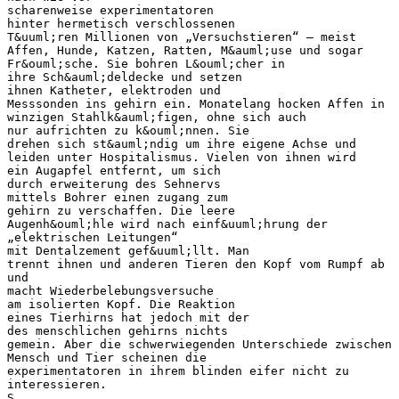
scharenweise experimentatoren
hinter hermetisch verschlossenen
T&uuml;ren Millionen von „Versuchstieren“ – meist
Affen, Hunde, Katzen, Ratten, M&auml;use und sogar
Fr&ouml;sche. Sie bohren L&ouml;cher in
ihre Sch&auml;deldecke und setzen
ihnen Katheter, elektroden und
Messsonden ins gehirn ein. Monatelang hocken Affen in
winzigen Stahlk&auml;figen, ohne sich auch
nur aufrichten zu k&ouml;nnen. Sie
drehen sich st&auml;ndig um ihre eigene Achse und
leiden unter Hospitalismus. Vielen von ihnen wird
ein Augapfel entfernt, um sich
durch erweiterung des Sehnervs
mittels Bohrer einen zugang zum
gehirn zu verschaffen. Die leere
Augenh&ouml;hle wird nach einf&uuml;hrung der
„elektrischen Leitungen“
mit Dentalzement gef&uuml;llt. Man
trennt ihnen und anderen Tieren den Kopf vom Rumpf ab
und
macht Wiederbelebungsversuche
am isolierten Kopf. Die Reaktion
eines Tierhirns hat jedoch mit der
des menschlichen gehirns nichts
gemein. Aber die schwerwiegenden Unterschiede zwischen
Mensch und Tier scheinen die
experimentatoren in ihrem blinden eifer nicht zu
interessieren.
S