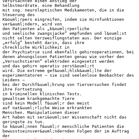
verursachten einen Anstieg der
Selbstmordrate. eine Behandlung
mit sog. neuroleptischen Medikamenten, die in die
Steuerung des
K&ouml;rpers eingreifen, indem sie Hirnfunktionen
ver&auml;ndern, wird von
den Patienten als „k&ouml;rperliche
und seelische zwangsjacke“ empfunden und l&ouml;st
nicht selten Verzweiflungstaten aus. Der einzige
„erfolg“ besteht darin, dass ihre
chreckliche Wirklichkeit in
der Psychiatrie sind ebenfalls gehirnoperationen, bei
denen ahnungslosen Patienten genau wie vorher den
„Versuchstieren“ elektroden eingesetzt werden
und das gehirn operativ zerst&ouml;rt
wird. Die extreme gef&uuml;hlsk&auml;lte der
experimentatoren – sie sind seelenlose Beobachter des
Leidens –
bei der Durchf&uuml;hrung von Tierversuchen findet
ihre Fortsetzung
in kriminellen klinischen Tests.
gewaltsam krankgemachte Tiere
sind kein Modell f&uuml;r den meist
auf nat&uuml;rliche Weise erkrankten
Menschen. Manipulationen dieser
Art haben mit seri&ouml;ser Wissenschaft nicht das
geringste zu tun.
So k&ouml;nnen f&uuml;r menschliche Patienten die
bewusstseinsver&auml;ndernden Folgen der im Auftrag
der