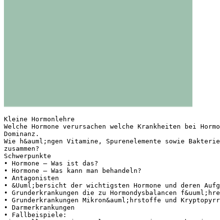
Kleine Hormonlehre
Welche Hormone verursachen welche Krankheiten bei Hormo
Dominanz.
Wie h&auml;ngen Vitamine, Spurenelemente sowie Bakterie
zusammen?
Schwerpunkte
• Hormone – Was ist das?
• Hormone – Was kann man behandeln?
• Antagonisten
• &Uuml;bersicht der wichtigsten Hormone und deren Aufg
• Grunderkrankungen die zu Hormondysbalancen f&uuml;hre
• Grunderkrankungen Mikron&auml;hrstoffe und Kryptopyrr
• Darmerkrankungen
• Fallbeispiele: