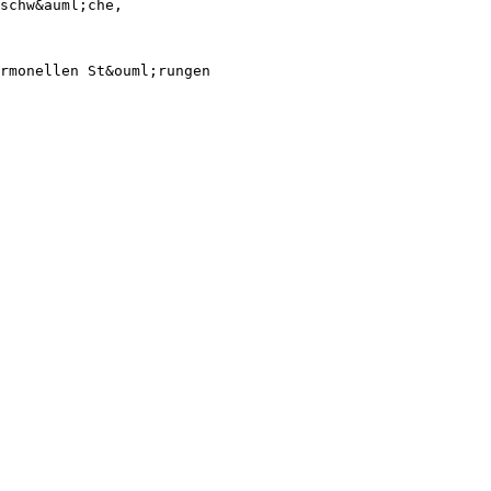
schw&auml;che,
rmonellen St&ouml;rungen