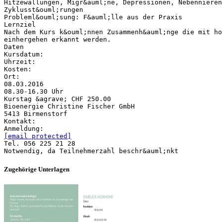
Hitzewallungen, Migr&auml;ne, Depressionen, Nebennieren
Zyklusst&ouml;rungen
Probleml&ouml;sung: F&auml;lle aus der Praxis
Lernziel
Nach dem Kurs k&ouml;nnen Zusammenh&auml;nge die mit ho
einhergehen erkannt werden.
Daten
Kursdatum:
Uhrzeit:
Kosten:
Ort:
08.03.2016
08.30-16.30 Uhr
Kurstag &agrave; CHF 250.00
Bioenergie Christine Fischer GmbH
5413 Birmenstorf
Kontakt:
[email protected]
Tel. 056 225 21 28
Zugehörige Unterlagen