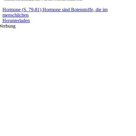
Hormone (S. 79-81) Hormone sind Botenstoffe, die im
menschlichen
Herunterladen
Werbung