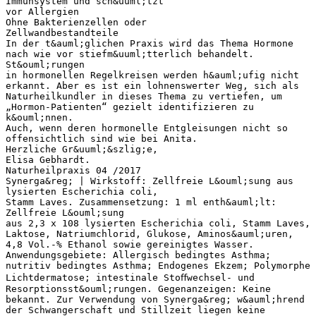
Immunsystem und sch&uuml;tzt
vor Allergien
Ohne Bakterienzellen oder
Zellwandbestandteile
In der t&auml;glichen Praxis wird das Thema Hormone
nach wie vor stiefm&uuml;tterlich behandelt.
St&ouml;rungen
in hormonellen Regelkreisen werden h&auml;ufig nicht
erkannt. Aber es ist ein lohnenswerter Weg, sich als
Naturheilkundler in dieses Thema zu vertiefen, um
„Hormon-Patienten“ gezielt identifizieren zu
k&ouml;nnen.
Auch, wenn deren hormonelle Entgleisungen nicht so
offensichtlich sind wie bei Anita.
Herzliche Gr&uuml;&szlig;e,
Elisa Gebhardt.
Naturheilpraxis 04 /2017
Synerga&reg; | Wirkstoff: Zellfreie L&ouml;sung aus
lysierten Escherichia coli,
Stamm Laves. Zusammensetzung: 1 ml enth&auml;lt:
Zellfreie L&ouml;sung
aus 2,3 x 108 lysierten Escherichia coli, Stamm Laves,
Laktose, Natriumchlorid, Glukose, Aminos&auml;uren,
4,8 Vol.-% Ethanol sowie gereinigtes Wasser.
Anwendungsgebiete: Allergisch bedingtes Asthma;
nutritiv bedingtes Asthma; Endogenes Ekzem; Polymorphe
Lichtdermatose; intestinale Stoﬀwechsel- und
Resorptionsst&ouml;rungen. Gegenanzeigen: Keine
bekannt. Zur Verwendung von Synerga&reg; w&auml;hrend
der Schwangerschaft und Stillzeit liegen keine