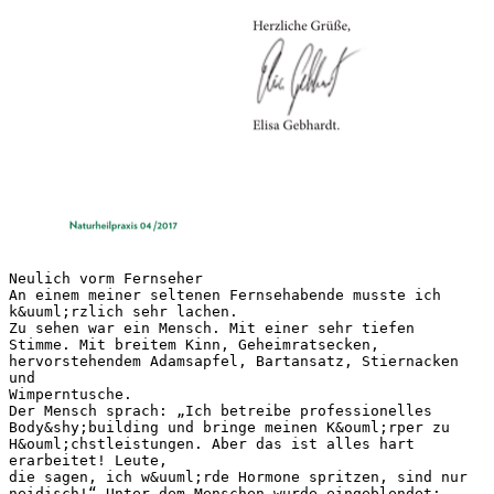
Neulich vorm Fernseher
An einem meiner seltenen Fernsehabende musste ich
k&uuml;rzlich sehr lachen.
Zu sehen war ein Mensch. Mit einer sehr tiefen
Stimme. Mit breitem Kinn, Geheimratsecken,
hervorstehendem Adamsapfel, Bartansatz, Stiernacken
und
Wimperntusche.
Der Mensch sprach: „Ich betreibe professionelles
Body&shy;building und bringe meinen K&ouml;rper zu
H&ouml;chstleistungen. Aber das ist alles hart
erarbeitet! Leute,
die sagen, ich w&uuml;rde Hormone spritzen, sind nur
neidisch!“ Unter dem Menschen wurde eingeblendet: