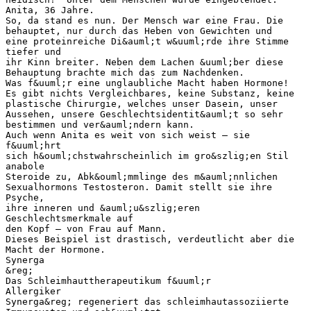
Anita, 36 Jahre.
So, da stand es nun. Der Mensch war eine Frau. Die
behauptet, nur durch das Heben von Gewichten und
eine proteinreiche Di&auml;t w&uuml;rde ihre Stimme
tiefer und
ihr Kinn breiter. Neben dem Lachen &uuml;ber diese
Behauptung brachte mich das zum Nachdenken.
Was f&uuml;r eine unglaubliche Macht haben Hormone!
Es gibt nichts Vergleichbares, keine Substanz, keine
plastische Chirurgie, welches unser Dasein, unser
Aussehen, unsere Geschlechtsidentit&auml;t so sehr
bestimmen und ver&auml;ndern kann.
Auch wenn Anita es weit von sich weist – sie
f&uuml;hrt
sich h&ouml;chstwahrscheinlich im gro&szlig;en Stil
anabole
Steroide zu, Abk&ouml;mmlinge des m&auml;nnlichen
Sexualhormons Testosteron. Damit stellt sie ihre
Psyche,
ihre inneren und &auml;u&szlig;eren
Geschlechtsmerkmale auf
den Kopf – von Frau auf Mann.
Dieses Beispiel ist drastisch, verdeutlicht aber die
Macht der Hormone.
Synerga
&reg;
Das Schleimhauttherapeutikum f&uuml;r
Allergiker
Synerga&reg; regeneriert das schleimhautassoziierte