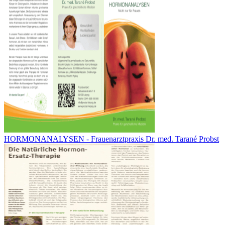
HORMONANALYSEN - Frauenarztpraxis Dr. med. Tarané Probst