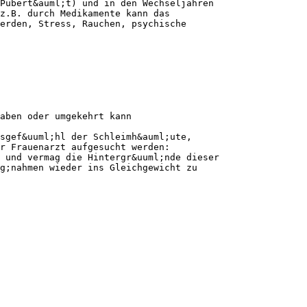
Pubert&auml;t) und in den Wechseljahren
z.B. durch Medikamente kann das
werden, Stress, Rauchen, psychische
aben oder umgekehrt kann
sgef&uuml;hl der Schleimh&auml;ute,
r Frauenarzt aufgesucht werden:
 und vermag die Hintergr&uuml;nde dieser
g;nahmen wieder ins Gleichgewicht zu