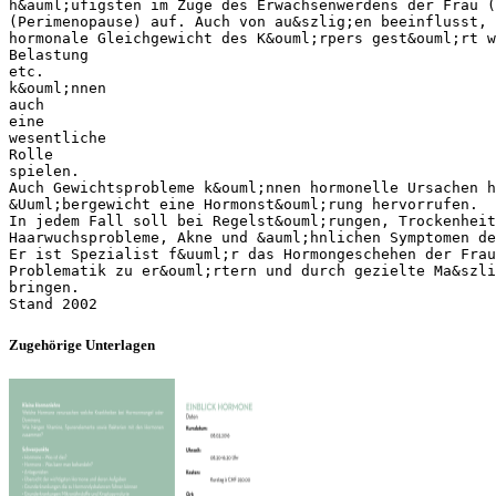
h&auml;ufigsten im Zuge des Erwachsenwerdens der Frau (
(Perimenopause) auf. Auch von au&szlig;en beeinflusst, 
hormonale Gleichgewicht des K&ouml;rpers gest&ouml;rt 
Belastung
etc.
k&ouml;nnen
auch
eine
wesentliche
Rolle
spielen.
Auch Gewichtsprobleme k&ouml;nnen hormonelle Ursachen h
&Uuml;bergewicht eine Hormonst&ouml;rung hervorrufen.
In jedem Fall soll bei Regelst&ouml;rungen, Trockenheit
Haarwuchsprobleme, Akne und &auml;hnlichen Symptomen de
Er ist Spezialist f&uuml;r das Hormongeschehen der Frau
Problematik zu er&ouml;rtern und durch gezielte Ma&szli
bringen.
Zugehörige Unterlagen