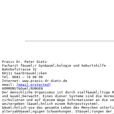
Praxis Dr. Peter Dietz
Facharzt f&uuml;r Gyn&auml;kologie und Geburtshilfe
Bahnhofstrasse 32
66111 Saarbr&uuml;cken
Tel. 0681 – 74 00 99
Internet: www.praxis-dr-dietz.de
email:
[email protected]
HORMONST&Ouml;RUNGEN
Der menschliche Organismus ist durch vielf&auml;ltige R
und &uuml;berwacht. Eines dieser Systeme sind die Hormo
zirkulieren und auf diesem Wege Informationen an die ve
weitergeben (&auml;hnlich einem Rohrpostsystem).
&Auml;hnlich wie das gesamte Leben des Menschen unterli
altersabh&auml;ngigen Schwankungen. St&ouml;rungen der 