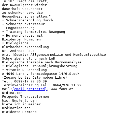
In ihr liegt die Kraft,
dem K&ouml;rper wieder
dauerhaft Gesundheit
zu schenken bzw. die
Gesundheit zu erhalten.”
• Schmerzbehandlung durch
- Schmerzpunktpressur
- Engpassdehnung
• Training Schmerzfrei-Bewegung
• Hormontherapie mit
Bioidenten Hormonen
• Biologische
Bluthochdruckbehandlung
Dr. Andreas Faux
Arzt f&uuml;r Allgemeinmedizin und Hom&ouml;opathie
Schmerzbehandlung nach LnB
Biologische Therapie nach Hormonanalyse
• Biologische Ern&auml;hrungsberatung
• Vitamin D Behandlung
A-4040 Linz , Schmiedegasse 14/6.Stock
(Zugang Lentia City neben Libro)
Tel.: 0699/17 77 36 39
Terminvereinbarung Tel.: 0664/976 31 99
mail:
[email protected]
, www.faux.at
Ordination
Folgende Therapieformen
bzw. Empfehlungen
biete ich in meiner
Ordination an:
Bioidente Hormone