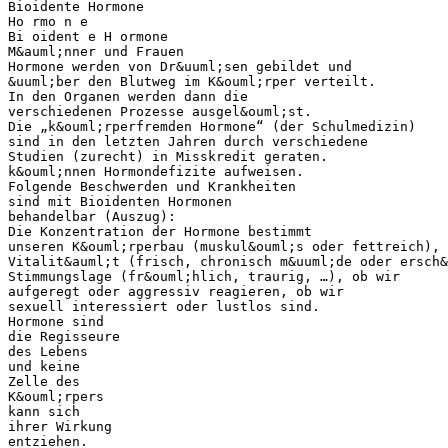
Bioidente Hormone
Ho rmo n e
Bi oident e H ormone
M&auml;nner und Frauen
Hormone werden von Dr&uuml;sen gebildet und
&uuml;ber den Blutweg im K&ouml;rper verteilt.
In den Organen werden dann die
verschiedenen Prozesse ausgel&ouml;st.
Die „k&ouml;rperfremden Hormone“ (der Schulmedizin)
sind in den letzten Jahren durch verschiedene
Studien (zurecht) in Misskredit geraten.
k&ouml;nnen Hormondefizite aufweisen.
Folgende Beschwerden und Krankheiten
sind mit Bioidenten Hormonen
behandelbar (Auszug):
Die Konzentration der Hormone bestimmt
unseren K&ouml;rperbau (muskul&ouml;s oder fettreich), 
Vitalit&auml;t (frisch, chronisch m&uuml;de oder ersch&
Stimmungslage (fr&ouml;hlich, traurig, …), ob wir
aufgeregt oder aggressiv reagieren, ob wir
sexuell interessiert oder lustlos sind.
Hormone sind
die Regisseure
des Lebens
und keine
Zelle des
K&ouml;rpers
kann sich
ihrer Wirkung
entziehen.