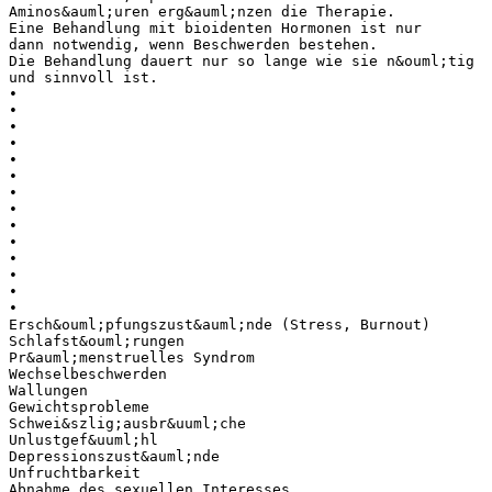
Aminos&auml;uren erg&auml;nzen die Therapie.
Eine Behandlung mit bioidenten Hormonen ist nur
dann notwendig, wenn Beschwerden bestehen.
Die Behandlung dauert nur so lange wie sie n&ouml;tig
und sinnvoll ist.
•
•
•
•
•
•
•
•
•
•
•
•
•
•
Ersch&ouml;pfungszust&auml;nde (Stress, Burnout)
Schlafst&ouml;rungen
Pr&auml;menstruelles Syndrom
Wechselbeschwerden
Wallungen
Gewichtsprobleme
Schwei&szlig;ausbr&uuml;che
Unlustgef&uuml;hl
Depressionszust&auml;nde
Unfruchtbarkeit
Abnahme des sexuellen Interesses