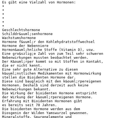
Es gibt eine Vielzahl von Hormonen:
•
•
•
•
•
•
Geschlechtshormone
Schilddr&uuml;senhormone
Wachstumshormone
Hormone f&uuml;r den Kohlehydratstoffwechsel
Hormone der Nebenniere
Hormon&auml;hnliche Stoffe (Vitamin D), usw.
Eine gro&szlig;e Zahl von zum Teil sehr schweren
Nebenwirkungen mussten beobachtet werden.
Der K&ouml;rper kommt so mit Stoffen in Kontakt,
die er nicht kennt.
Eine sehr gute Alternative zu diesen
k&uuml;nstlichen Medikamenten mit Hormonwirkung
stellen die Bioidenten Hormone dar.
Diese sind baugleich mit den k&ouml;rpereigenen
Hormonen. Deshalb sind derzeit auch keine
Nebenwirkungen bekannt.
Die Wirkung der bioidenten Hormone entspricht
der Wirkung der k&ouml;rpereigenen Hormone.
Erfahrung mit Bioidenten Hormonen gibt
es bereits seit 70 Jahren.
Die bioidenten Hormone werden aus dem
Diosgenin der Wilden Yamswurzel gewonnen.
Mineralstoffe, Spurenelemente und