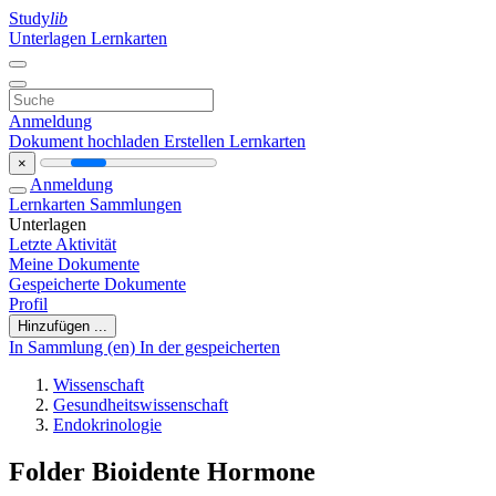
Study
lib
Unterlagen
Lernkarten
Anmeldung
Dokument hochladen
Erstellen Lernkarten
×
Anmeldung
Lernkarten
Sammlungen
Unterlagen
Letzte Aktivität
Meine Dokumente
Gespeicherte Dokumente
Profil
Hinzufügen ...
In Sammlung (en)
In der gespeicherten
Wissenschaft
Gesundheitswissenschaft
Endokrinologie
Folder Bioidente Hormone