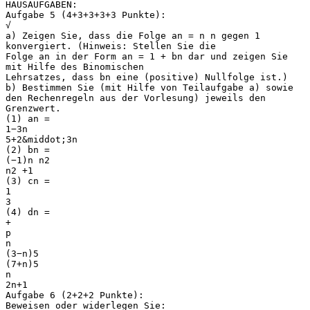
HAUSAUFGABEN:
Aufgabe 5 (4+3+3+3+3 Punkte):
√
a) Zeigen Sie, dass die Folge an = n n gegen 1
konvergiert. (Hinweis: Stellen Sie die
Folge an in der Form an = 1 + bn dar und zeigen Sie
mit Hilfe des Binomischen
Lehrsatzes, dass bn eine (positive) Nullfolge ist.)
b) Bestimmen Sie (mit Hilfe von Teilaufgabe a) sowie
den Rechenregeln aus der Vorlesung) jeweils den
Grenzwert.
(1) an =
1−3n
5+2&middot;3n
(2) bn =
(−1)n n2
n2 +1
(3) cn =
1
3
(4) dn =
+
p
n
(3−n)5
(7+n)5
n
2n+1
Aufgabe 6 (2+2+2 Punkte):
Beweisen oder widerlegen Sie: