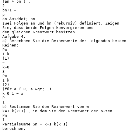
(an + bn ) ,
2
bn+1 =
p
an &middot; bn
zwei Folgen an und bn (rekursiv) definiert. Zeigen
Sie, dass beide Folgen konvergieren und
den gleichen Grenzwert besitzen.
Aufgabe 4:
a) Berechnen Sie die Reihenwerte der folgenden beiden
Reihen:
P∞
1 k
(1)
−
k=0
3
P∞
1 k
(2)
(für a ∈ R, a &gt; 1)
k=0 1 − a
P
1
b) Bestimmen Sie den Reihenwert von ∞
k=1 k(k+1) , in dem Sie den Grenzwert der n-ten
Pn
1
Partialsumme Sn = k=1 k(k+1)
berechnen.