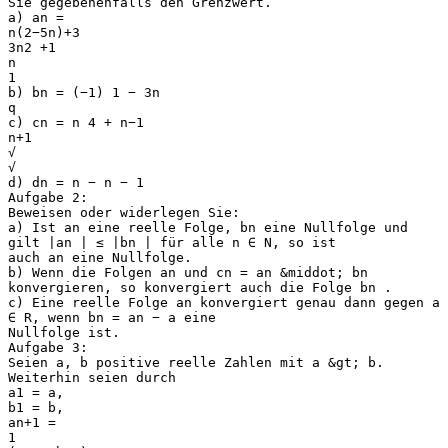
Sie gegebenenfalls den Grenzwert.
a) an =
n(2−5n)+3
3n2 +1
n
1
b) bn = (−1) 1 − 3n
q
c) cn = n 4 + n−1
n+1
√
√
d) dn = n − n − 1
Aufgabe 2:
Beweisen oder widerlegen Sie:
a) Ist an eine reelle Folge, bn eine Nullfolge und
gilt |an | ≤ |bn | für alle n ∈ N, so ist
auch an eine Nullfolge.
b) Wenn die Folgen an und cn = an &middot; bn
konvergieren, so konvergiert auch die Folge bn .
c) Eine reelle Folge an konvergiert genau dann gegen a
∈ R, wenn bn = an − a eine
Nullfolge ist.
Aufgabe 3:
Seien a, b positive reelle Zahlen mit a &gt; b.
Weiterhin seien durch
a1 = a,
b1 = b,
an+1 =
1