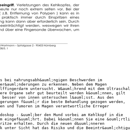
s bei nahrungsabh&auml;ngigen Beschwerden im
er&auml;nderungen zu erkennen. Neben dem Magen
lffingerdarm untersucht. W&auml;hrend mit dem Ultraschal
ere Organe sehr gut beurteilt werden k&ouml;nnen, gilt
 besser von innen untersuchen l&auml;sst. Aus den
gerungen f&uuml;r die beste Behandlung gezogen werden,
en und Tumoren im Magen verantwortliche Erreger
doskop - &uuml;ber den Mund vorbei am Kehlkopf in die
m eingef&uuml;hrt. Dabei k&ouml;nnen Sie eine &ouml;rtli
ritze erhalten. Durch die neuen d&uuml;nneren
k unter Sicht hat das Risiko und die Beeintr&auml;chtigu