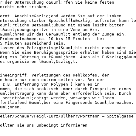
r der Untersuchung d&uuml;rfen Sie keine festen
 nichts mehr trinken.
ernt. Anschlie&szlig;end werden Sie auf der linken
ntersuchung starker Speichelflu&szlig; auftreten kann le
ouml;rtliche Bet&auml;ubung mit einem leicht bitter
t&auml;ubungsspritze in eine Vene am Arm.
f&uuml;hren wir das Ger&auml;t entlang der Zunge ein.
 Probenentnahmen ca. 10 bis 15 Minuten - bei
5 Minuten ausreichend sein.
hlassen des Pelzigkeitsgef&uuml;hls nichts essen oder
Wenn Sie eine Beruhigungsspritze erhalten haben sind Sie
dig ein Fahrzeug zu f&uuml;hren. Auch als Fu&szlig;g&aum
es organisieren l&auml;&szlig;t.
ineeingriff. Verletzungen des Kehlkopfes, der
en heute nur noch extrem selten vor. Bei der
 z.B. Entfernung von Polypen ) kann es in
mmen, die sich praktisch immer durch Einspritzen eines
uml;bertragung kann dann aber erforderlich sein. Durch
 beeintr&auml;chtigt werden, weswegen wir Ihren
fortlaufend &uuml;ber eine Fingersonde &uuml;berwachen, 
uml;nnen.
________________________________________________________
eiler/Schauer/Feigl-Lurz/Ullherr/Wortmann – Spitalgasse 
ollten sie uns unbedingt informieren