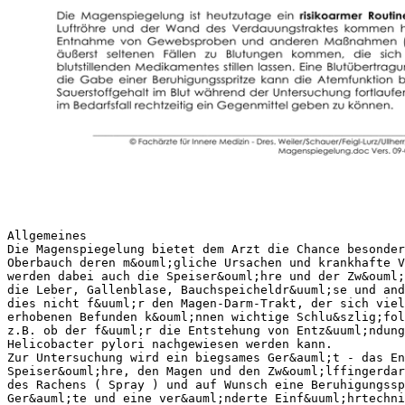
Allgemeines
Die Magenspiegelung bietet dem Arzt die Chance besonder
Oberbauch deren m&ouml;gliche Ursachen und krankhafte V
werden dabei auch die Speiser&ouml;hre und der Zw&ouml;
die Leber, Gallenblase, Bauchspeicheldr&uuml;se und and
dies nicht f&uuml;r den Magen-Darm-Trakt, der sich viel
erhobenen Befunden k&ouml;nnen wichtige Schlu&szlig;fol
z.B. ob der f&uuml;r die Entstehung von Entz&uuml;ndung
Helicobacter pylori nachgewiesen werden kann.
Zur Untersuchung wird ein biegsames Ger&auml;t - das En
Speiser&ouml;hre, den Magen und den Zw&ouml;lffingerdar
des Rachens ( Spray ) und auf Wunsch eine Beruhigungssp
Ger&auml;te und eine ver&auml;nderte Einf&uuml;hrtechni