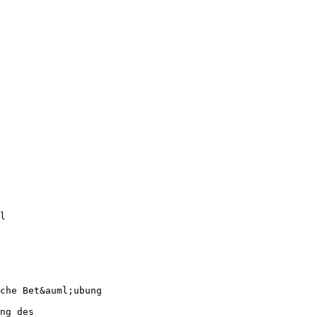
l
che Bet&auml;ubung
ng des