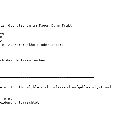
tz, Operationen am Magen-Darm-Trakt
ng
n
e
le, Zuckerkrankheit oder andere
ch dazu Notizen machen
______________________________________________
______________________________________________
______________________________________________
ein. Ich f&uuml;hle mich umfassend aufgekl&auml;rt und
t ein.
heidung unterrichtet.