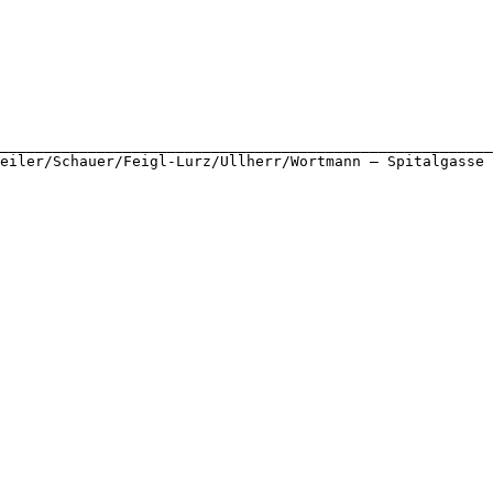
________________________________________________________
eiler/Schauer/Feigl-Lurz/Ullherr/Wortmann – Spitalgasse 