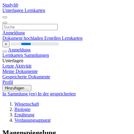
Study
lib
Unterlagen
Lernkarten
Anmeldung
Dokument hochladen
Erstellen Lernkarten
×
Anmeldung
Lernkarten
Sammlungen
Unterlagen
Letzte Aktivität
Meine Dokumente
Gespeicherte Dokumente
Profil
Hinzufügen ...
In Sammlung (en)
In der gespeicherten
Wissenschaft
Biologie
Ernährung
Verdauungsapparat
Magenspiegelung