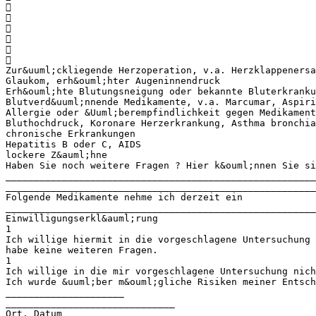






Zur&uuml;ckliegende Herzoperation, v.a. Herzklappenersa
Glaukom, erh&ouml;hter Augeninnendruck
Erh&ouml;hte Blutungsneigung oder bekannte Bluterkranku
Blutverd&uuml;nnende Medikamente, v.a. Marcumar, Aspiri
Allergie oder &Uuml;berempfindlichkeit gegen Medikament
Bluthochdruck, Koronare Herzerkrankung, Asthma bronchia
chronische Erkrankungen
Hepatitis B oder C, AIDS
lockere Z&auml;hne
Haben Sie noch weitere Fragen ? Hier k&ouml;nnen Sie si
_______________________________________________________
_______________________________________________________
Folgende Medikamente nehme ich derzeit ein
_______________________________________________________
Einwilligungserkl&auml;rung
1
Ich willige hiermit in die vorgeschlagene Untersuchung 
habe keine weiteren Fragen.
1
Ich willige in die mir vorgeschlagene Untersuchung nich
Ich wurde &uuml;ber m&ouml;gliche Risiken meiner Entsc
_____________________
______________________________
Ort, Datum