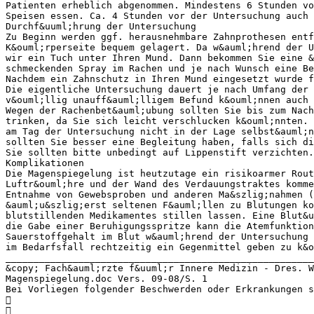
Patienten erheblich abgenommen. Mindestens 6 Stunden vo
Speisen essen. Ca. 4 Stunden vor der Untersuchung auch
Durchf&uuml;hrung der Untersuchung
Zu Beginn werden ggf. herausnehmbare Zahnprothesen entf
K&ouml;rperseite bequem gelagert. Da w&auml;hrend der U
wir ein Tuch unter Ihren Mund. Dann bekommen Sie eine &
schmeckenden Spray im Rachen und je nach Wunsch eine Be
Nachdem ein Zahnschutz in Ihren Mund eingesetzt wurde 
Die eigentliche Untersuchung dauert je nach Umfang der
v&ouml;llig unauff&auml;lligem Befund k&ouml;nnen auch 
Wegen der Rachenbet&auml;ubung sollten Sie bis zum Nac
trinken, da Sie sich leicht verschlucken k&ouml;nnten. 
am Tag der Untersuchung nicht in der Lage selbst&auml;n
sollten Sie besser eine Begleitung haben, falls sich di
Sie sollten bitte unbedingt auf Lippenstift verzichten.
Komplikationen
Die Magenspiegelung ist heutzutage ein risikoarmer Rout
Luftr&ouml;hre und der Wand des Verdauungstraktes komm
Entnahme von Gewebsproben und anderen Ma&szlig;nahmen (
&auml;u&szlig;erst seltenen F&auml;llen zu Blutungen ko
blutstillenden Medikamentes stillen lassen. Eine Blut&u
die Gabe einer Beruhigungsspritze kann die Atemfunktion
Sauerstoffgehalt im Blut w&auml;hrend der Untersuchung 
im Bedarfsfall rechtzeitig ein Gegenmittel geben zu k&o
_______________________________________________________
&copy; Fach&auml;rzte f&uuml;r Innere Medizin - Dres. W
Magenspiegelung.doc Vers. 09-08/S. 1
Bei Vorliegen folgender Beschwerden oder Erkrankungen s

