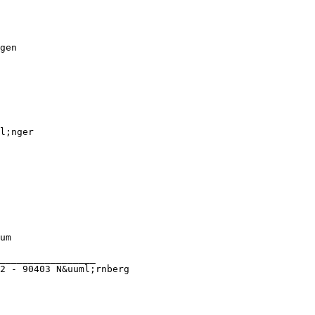
gen
l;nger
um
_________________
2 - 90403 N&uuml;rnberg