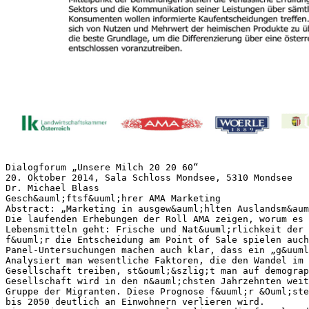
Dialogforum „Unsere Milch 20 20 60“
20. Oktober 2014, Sala Schloss Mondsee, 5310 Mondsee
Dr. Michael Blass
Gesch&auml;ftsf&uuml;hrer AMA Marketing
Abstract: „Marketing in ausgew&auml;hlten Auslandsm&aum
Die laufenden Erhebungen der Roll AMA zeigen, worum es 
Lebensmitteln geht: Frische und Nat&uuml;rlichkeit der 
f&uuml;r die Entscheidung am Point of Sale spielen auch
Panel-Untersuchungen machen auch klar, dass ein „g&uuml
Analysiert man wesentliche Faktoren, die den Wandel im 
Gesellschaft treiben, st&ouml;&szlig;t man auf demograp
Gesellschaft wird in den n&auml;chsten Jahrzehnten weit
Gruppe der Migranten. Diese Prognose f&uuml;r &Ouml;ste
bis 2050 deutlich an Einwohnern verlieren wird.