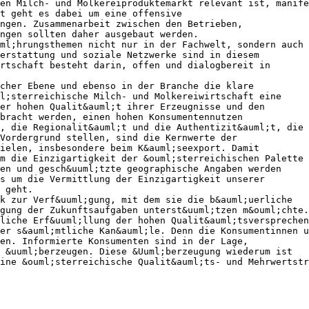
en Milch- und Molkereiproduktemarkt relevant ist, manife
t geht es dabei um eine offensive
ngen. Zusammenarbeit zwischen den Betrieben,
ngen sollten daher ausgebaut werden.
ml;hrungsthemen nicht nur in der Fachwelt, sondern auch 
erstattung und soziale Netzwerke sind in diesem
rtschaft besteht darin, offen und dialogbereit in
cher Ebene und ebenso in der Branche die klare
l;sterreichische Milch- und Molkereiwirtschaft eine
er hohen Qualit&auml;t ihrer Erzeugnisse und den
bracht werden, einen hohen Konsumentennutzen
, die Regionalit&auml;t und die Authentizit&auml;t, die
 Vordergrund stellen, sind die Kernwerte der
ielen, insbesondere beim K&auml;seexport. Damit
m die Einzigartigkeit der &ouml;sterreichischen Palette 
en und gesch&uuml;tzte geographische Angaben werden
s um die Vermittlung der Einzigartigkeit unserer
 geht.
k zur Verf&uuml;gung, mit dem sie die b&auml;uerliche
gung der Zukunftsaufgaben unterst&uuml;tzen m&ouml;chte.
liche Erf&uuml;llung der hohen Qualit&auml;tsversprechen
er s&auml;mtliche Kan&auml;le. Denn die Konsumentinnen u
en. Informierte Konsumenten sind in der Lage,
 &uuml;berzeugen. Diese &Uuml;berzeugung wiederum ist
ine &ouml;sterreichische Qualit&auml;ts- und Mehrwertstr