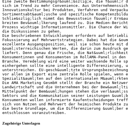
Eine zweite Bestimmungsgr&ouml;&szlig;e, die f&uuml;r d
sich im Trend zu mehr Convenience. Aus Unternehmenssich
Innovationskultur bei Produkten, Verfahren und Verpacku
Sortimentsabt&auml;usche und spezifische Kompetenzbildu
Schlie&szlig;lich nimmt das Bewusstsein f&uuml;r Ern&au
breiten Bev&ouml;lkerung laufend zu. Die Medien-Bericht
Prozess wichtige Informationsmittler. Die Chance der Wi
die Diskussionen zu gehen.
Die beschriebenen Entwicklungen erfordern auf betriebli
Fokussierung auf Mehrwertstrategien. Dabei hat die &oum
exzellente Ausgangsposition, weil sie schon heute mit d
&ouml;sterreichischen Werten, die darin zum Ausdruck ge
liefert. Denn genau die Frische, die Nat&uuml;rlichkeit
Konsumentinnen und Konsumenten im RollAMA-Panel in den
Branche. Veredelung wird eine weiter wachsende Rolle sp
einhergehen sollte eine intelligente Differenzierung, u
unterstreichen. EU-gesch&uuml;tzte Ursprungsbezeichnung
vor allen im Export eine zentrale Rolle spielen, wenn e
Spezialit&auml;ten auf den internationalen M&auml;rkten
Die AMA Marketing GesmbH stellt der Branche ein Netzwer
Landwirtschaft und die Unternehmen bei der Bew&auml;lti
Mittelpunkt der Bem&uuml;hungen stehen die verl&auml;ss
Sektors und die Kommunikation seiner Leistungen &uuml;b
Konsumenten wollen informierte Kaufentscheidungen treff
sich von Nutzen und Mehrwert der heimischen Produkte zu
die beste Grundlage, um die Differenzierung &uuml;ber e
Zugehörige Unterlagen