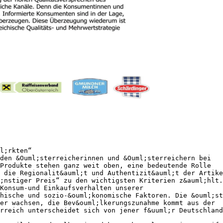
l;rkten“
den &Ouml;sterreicherinnen und &Ouml;sterreichern bei
Produkte stehen ganz weit oben, eine bedeutende Rolle
 die Regionalit&auml;t und Authentizit&auml;t der Artike
;nstiger Preis“ zu den wichtigsten Kriterien z&auml;hlt.
Konsum-und Einkaufsverhalten unserer
hische und sozio-&ouml;konomische Faktoren. Die &ouml;st
er wachsen, die Bev&ouml;lkerungszunahme kommt aus der
rreich unterscheidet sich von jener f&uuml;r Deutschland