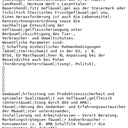
Landhendl, Hermine Wech`s Lavanttaler
Bauernhendl,Titz Gefl&uuml;gel aus der Steiermark oder
Tschiltsch Steirisches Frischgefl&uuml;gel usw.
Einen Herausforderung ist auch die Lebensmittel-
Kennzeichnungsverordnung sowie die
nachhaltige Entwicklung der
Gefl&uuml;gelfleischerzeugung unter
Ber&uuml;cksichtigung des Tier-,
Verbraucher- und Umweltschutzes.
Wesentliche Parameter sind:
 Schaffung einheitlicher Rahmenbedingungen
(&Ouml;sterreichweit und in der EU, z. B.
BTSG, EU Masth&uuml;hner RL Anpassung bei der
Besatzdichte auch bei Puten
(Forderung/Unterst&uuml;tzung), Politik),






Gew&auml;hrleistung von Produktionssicherheit und
optimaler Qualit&auml;t von Gefl&uuml;gelfleisch
(Unterst&uuml;tzung durch QGV und AMA),
F&ouml;rderung des Gedanken- und Erfahrungsaustausches
der M&auml;ster untereinander,
Installierung von Arbeitskreisen – Vorort Beratung,
Marketingstrategien f&uuml;r Endverbraucher –
Konsumenten (z. B. AMA Schulfilm f&uuml;r die