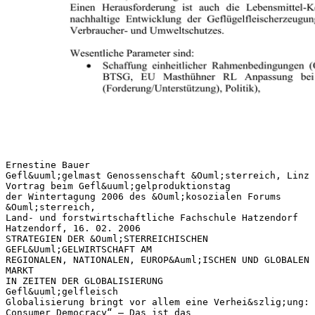
Ernestine Bauer
Gefl&uuml;gelmast Genossenschaft &Ouml;sterreich, Linz
Vortrag beim Gefl&uuml;gelproduktionstag
der Wintertagung 2006 des &Ouml;kosozialen Forums
&Ouml;sterreich,
Land- und forstwirtschaftliche Fachschule Hatzendorf
Hatzendorf, 16. 02. 2006
STRATEGIEN DER &Ouml;STERREICHISCHEN
GEFL&Uuml;GELWIRTSCHAFT AM
REGIONALEN, NATIONALEN, EUROP&Auml;ISCHEN UND GLOBALEN
MARKT
IN ZEITEN DER GLOBALISIERUNG
Gefl&uuml;gelfleisch
Globalisierung bringt vor allem eine Verhei&szlig;ung:
Consumer Democracy“ – Das ist das