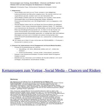
Kernaussagen zum Vortrag „Social Media – Chancen und Risiken