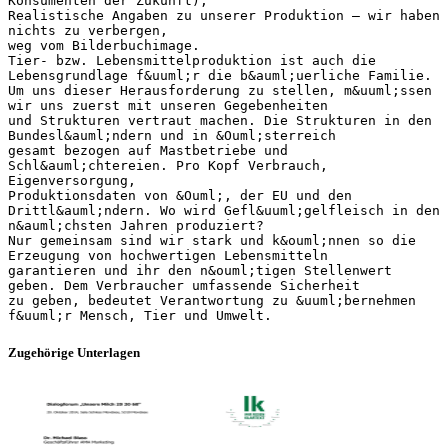
Konsumenten der Zukunft),
Realistische Angaben zu unserer Produktion – wir haben
nichts zu verbergen,
weg vom Bilderbuchimage.
Tier- bzw. Lebensmittelproduktion ist auch die
Lebensgrundlage f&uuml;r die b&auml;uerliche Familie.
Um uns dieser Herausforderung zu stellen, m&uuml;ssen
wir uns zuerst mit unseren Gegebenheiten
und Strukturen vertraut machen. Die Strukturen in den
Bundesl&auml;ndern und in &Ouml;sterreich
gesamt bezogen auf Mastbetriebe und
Schl&auml;chtereien. Pro Kopf Verbrauch,
Eigenversorgung,
Produktionsdaten von &Ouml;, der EU und den
Drittl&auml;ndern. Wo wird Gefl&uuml;gelfleisch in den
n&auml;chsten Jahren produziert?
Nur gemeinsam sind wir stark und k&ouml;nnen so die
Erzeugung von hochwertigen Lebensmitteln
garantieren und ihr den n&ouml;tigen Stellenwert
geben. Dem Verbraucher umfassende Sicherheit
zu geben, bedeutet Verantwortung zu &uuml;bernehmen
Zugehörige Unterlagen