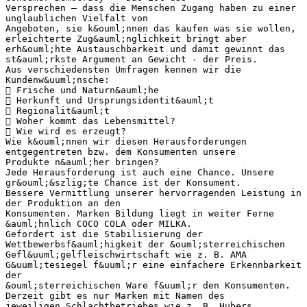
Versprechen – dass die Menschen Zugang haben zu einer
unglaublichen Vielfalt von
Angeboten, sie k&ouml;nnen das kaufen was sie wollen,
erleichterte Zug&auml;nglichkeit bringt aber
erh&ouml;hte Austauschbarkeit und damit gewinnt das
st&auml;rkste Argument an Gewicht - der Preis.
Aus verschiedensten Umfragen kennen wir die
Kundenw&uuml;nsche:
 Frische und Naturn&auml;he
 Herkunft und Ursprungsidentit&auml;t
 Regionalit&auml;t
 Woher kommt das Lebensmittel?
 Wie wird es erzeugt?
Wie k&ouml;nnen wir diesen Herausforderungen
entgegentreten bzw. dem Konsumenten unsere
Produkte n&auml;her bringen?
Jede Herausforderung ist auch eine Chance. Unsere
gr&ouml;&szlig;te Chance ist der Konsument.
Bessere Vermittlung unserer hervorragenden Leistung in
der Produktion an den
Konsumenten. Marken Bildung liegt in weiter Ferne
&auml;hnlich COCO COLA oder MILKA.
Gefordert ist die Stabilisierung der
Wettbewerbsf&auml;higkeit der &ouml;sterreichischen
Gefl&uuml;gelfleischwirtschaft wie z. B. AMA
G&uuml;tesiegel f&uuml;r eine einfachere Erkennbarkeit
der
&ouml;sterreichischen Ware f&uuml;r den Konsumenten.
Derzeit gibt es nur Marken mit Namen des
jeweiligen Schlachtbetriebes wie z. B. Hubers