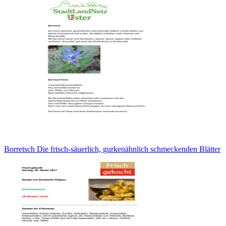
Borretsch Die frisch-säuerlich, gurkenähnlich schmeckenden Blätter