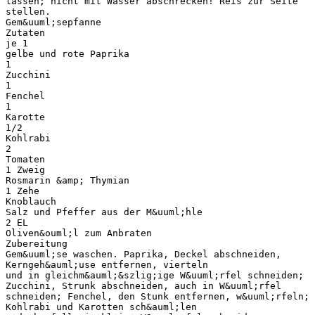
lassen; nicht mit Wasser abschrecken! Reis zur Seite
stellen.
Gem&uuml;sepfanne
Zutaten
je 1
gelbe und rote Paprika
1
Zucchini
1
Fenchel
1
Karotte
1/2
Kohlrabi
2
Tomaten
1 Zweig
Rosmarin &amp; Thymian
1 Zehe
Knoblauch
Salz und Pfeffer aus der M&uuml;hle
2 EL
Oliven&ouml;l zum Anbraten
Zubereitung
Gem&uuml;se waschen. Paprika, Deckel abschneiden,
Kerngeh&auml;use entfernen, vierteln
und in gleichm&auml;&szlig;ige W&uuml;rfel schneiden;
Zucchini, Strunk abschneiden, auch in W&uuml;rfel
schneiden; Fenchel, den Stunk entfernen, w&uuml;rfeln;
Kohlrabi und Karotten sch&auml;len