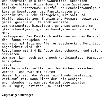
und ebenfalls in kleine W&uuml;rfel schneiden.
Pfanne erhitzen, Oliven&ouml;l hinzuf&uuml;gen.
Kohlrabi, Karottenw&uuml;rfel und Fenchelst&uuml;cke
kurz anr&ouml;sten, die Paprikarauten und
Zucchinist&uuml;cke hinzugeben, mit Salz und
Pfeffer w&uuml;rzen, Thymian und Rosmarin sowie die
ganze, gesch&auml;lte Knoblauchzehe
zum Gem&uuml;se hinzuf&uuml;gen. Das Gem&uuml;se
gleichm&auml;&szlig;ig anr&ouml;sten und in ca. 4-6
Min.
fertiggaren. Den Knoblauch entfernen und den Reis in
die Pfanne dazugeben und
nochmals mit Salz und Pfeffer abschmecken. Kurz bevor
angerichtet wird, die
Reispfanne mit 3-4 EL Pesto durchschwenken und sofort
servieren.
Wer mag, kann auch gerne noch Hartk&auml;se (Parmesan)
hinzugeben.
Tipp:
Alle Reissorten sollten vor dem Kochen gewaschen
werden - und zwar mit kaltem
Wasser bis sich das Wasser nicht mehr wei&szlig;
verf&auml;rbt. Dann klebt der Reis weniger
und nebenbei hat man die darauf abgelagerten
Zugehörige Unterlagen