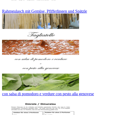
Rahmgulasch mit Gemüse, Pfifferlingen und Spätzle
con salsa di pomodoro e verdure con pesto alla genovese