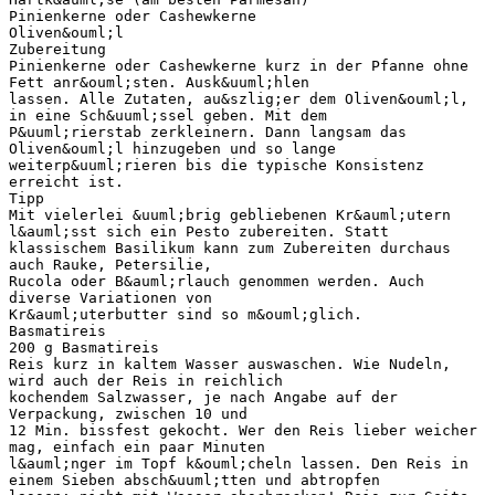
Pinienkerne oder Cashewkerne
Oliven&ouml;l
Zubereitung
Pinienkerne oder Cashewkerne kurz in der Pfanne ohne
Fett anr&ouml;sten. Ausk&uuml;hlen
lassen. Alle Zutaten, au&szlig;er dem Oliven&ouml;l,
in eine Sch&uuml;ssel geben. Mit dem
P&uuml;rierstab zerkleinern. Dann langsam das
Oliven&ouml;l hinzugeben und so lange
weiterp&uuml;rieren bis die typische Konsistenz
erreicht ist.
Tipp
Mit vielerlei &uuml;brig gebliebenen Kr&auml;utern
l&auml;sst sich ein Pesto zubereiten. Statt
klassischem Basilikum kann zum Zubereiten durchaus
auch Rauke, Petersilie,
Rucola oder B&auml;rlauch genommen werden. Auch
diverse Variationen von
Kr&auml;uterbutter sind so m&ouml;glich.
Basmatireis
200 g Basmatireis
Reis kurz in kaltem Wasser auswaschen. Wie Nudeln,
wird auch der Reis in reichlich
kochendem Salzwasser, je nach Angabe auf der
Verpackung, zwischen 10 und
12 Min. bissfest gekocht. Wer den Reis lieber weicher
mag, einfach ein paar Minuten
l&auml;nger im Topf k&ouml;cheln lassen. Den Reis in
einem Sieben absch&uuml;tten und abtropfen