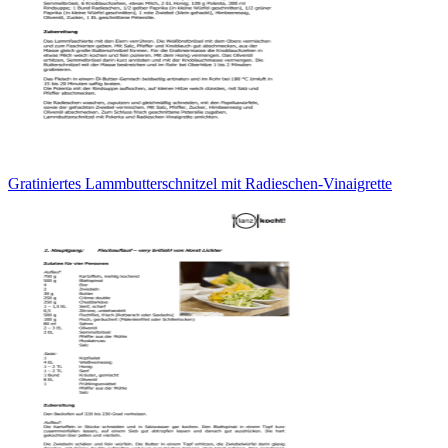
Gratiniertes Lammbutterschnitzel mit Radieschen-Vinaigrette