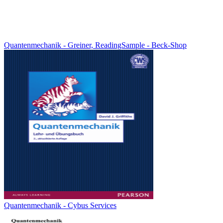
Quantenmechanik - Greiner, ReadingSample - Beck-Shop
Quantenmechanik - Cybus Services