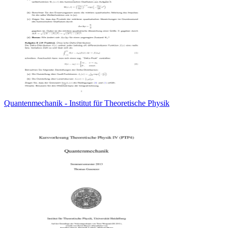
Quantenmechanik - Institut für Theoretische Physik