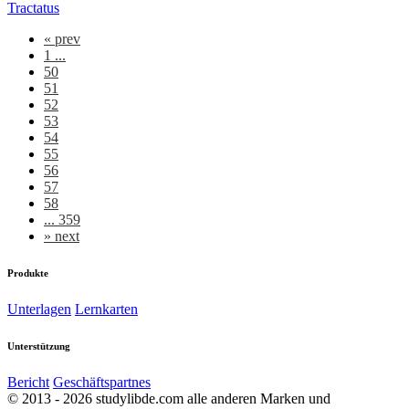
Tractatus
«
prev
1 ...
50
51
52
53
54
55
56
57
58
... 359
»
next
Produkte
Unterlagen
Lernkarten
Unterstützung
Bericht
Geschäftspartnes
© 2013 - 2026 studylibde.com alle anderen Marken und