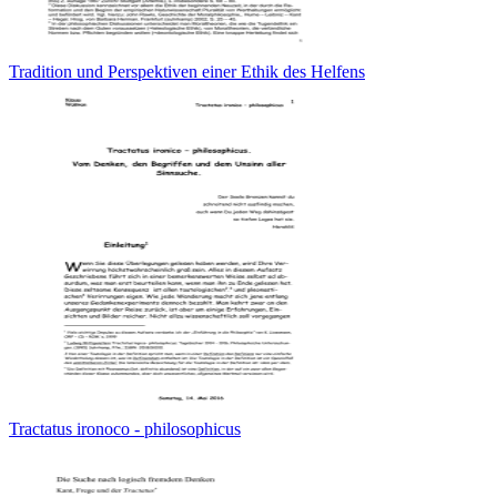
Tradition und Perspektiven einer Ethik des Helfens
Tractatus ironoco - philosophicus