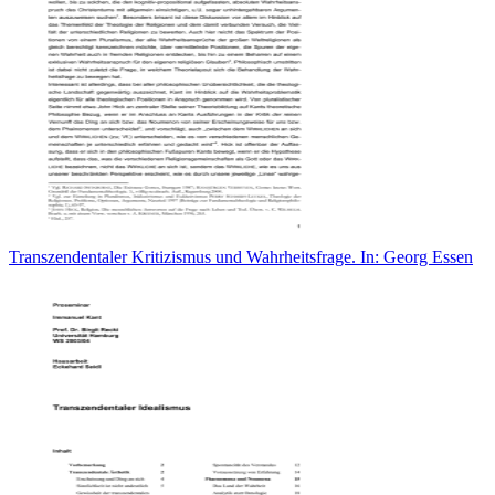
Transzendentaler Kritizismus und Wahrheitsfrage. In: Georg Essen