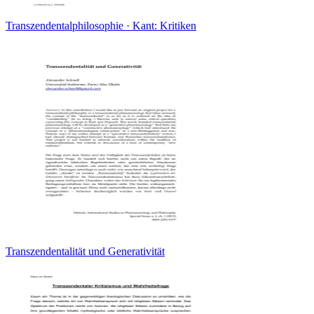
Transzendentalphilosophie · Kant: Kritiken
Transzendentalität und Generativität