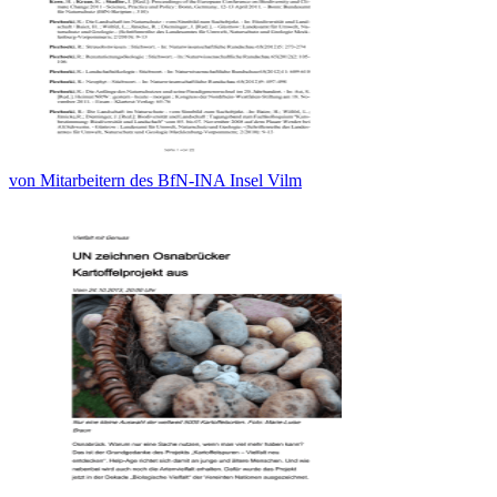
von Mitarbeitern des BfN-INA Insel Vilm