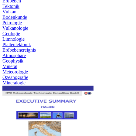
Erdbeben
Tektonik
Vulkan
Bodenkunde
Petrologie
Vulkanologie
Geologie
Limnologie
Plattentektonik
Erdbebenereignis
Atmosphäre
Geophysik
Mineral
Meteorologie
Ozeanografie
Mineralogie