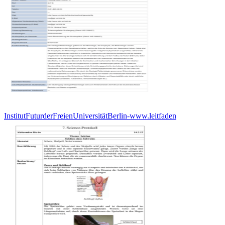
InstitutFuturderFreienUniversitätBerlin-www.leitfaden