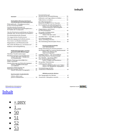
Inhalt
«
prev
1 ...
50
51
52
53