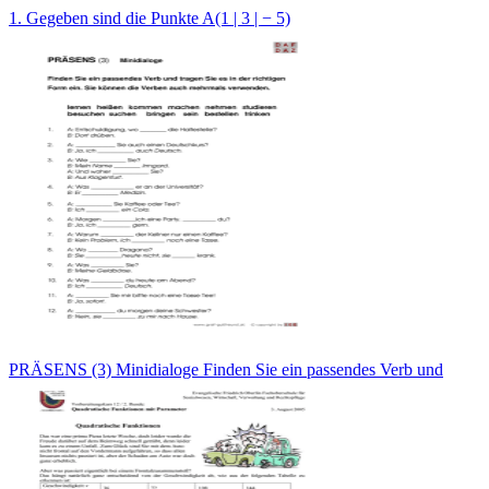
1. Gegeben sind die Punkte A(1 | 3 | − 5)
PRÄSENS (3) Minidialoge Finden Sie ein passendes Verb und