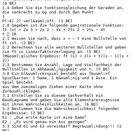
(6 BE)
1.4 Geben Sie die Funktionsgleichung der Geraden an,
die senkrecht zu Gg und durch den Punkt
1
P(−4| 2) verl&auml;uft. (3 BE)
2.0 Gegeben ist die folgende ganzrationale Funktion:
ft (x) = 2x 3 + 2x 2 − 4x + 2tx 2 + 2tx − 4t
t  IR
2.1 Weisen Sie nach, dass x = – t eine Nullstelle von
ft ist. (2 BE)
2.2 Berechnen Sie alle weiteren Nullstellen und geben
sie ft in Linearfaktorzerlegung an. (5 BE)
(M&ouml;gliches Ergebnis: ft (x) = 2(x + t)(x − 1)(x +
2))
2.3 Bestimmen Sie Anzahl, Lage und Vielfachheit der
Nullstellen in Abh&auml;ngigkeit von t. (5 BE)
3.0 Ein Gl&uuml;cksspiel besteht aus f&uuml;nf
Spielkarten: 1 Dame, 1 K&ouml;nig und 3 Asse. Ein
Spiel besteht
aus dem zweimaligen Ziehen einer Karte ohne
Zur&uuml;cklegen.
3.1 Erstellen Sie zu diesem Sachverhalt ein
Baudiagramm und geben Sie alle Elementarereignisse
mit ihren Wahrscheinlichkeiten an. (6 BE)
3.2 Bestimmen Sie die Wahrscheinlichkeit folgender
Ergebnisse: (2 BE)
E1 : „Die erste Karte ist eine Dame“
E2 : „Es wird genau ein Ass gezogen“
3.3 Sind E1 und E2 vereinbar? Begr&uuml;ndung!!! (2
BE)