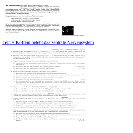
Tein = Koffein belebt das zentrale Nervensystem